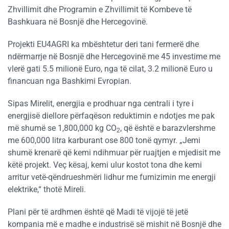
Zhvillimit dhe Programin e Zhvillimit të Kombeve të
Bashkuara në Bosnjë dhe Hercegovinë.
Projekti EU4AGRI ka mbështetur deri tani fermerë dhe
ndërmarrje në Bosnjë dhe Hercegovinë me 45 investime me
vlerë gati 5.5 milionë Euro, nga të cilat, 3.2 milionë Euro u
financuan nga Bashkimi Evropian.
Sipas Mirelit, energjia e prodhuar nga centrali i tyre i
energjisë diellore përfaqëson reduktimin e ndotjes me pak
më shumë se 1,800,000 kg CO
, që është e barazvlershme
2
me 600,000 litra karburant ose 800 tonë qymyr. „Jemi
shumë krenarë që kemi ndihmuar për ruajtjen e mjedisit me
këtë projekt. Veç kësaj, kemi ulur kostot tona dhe kemi
arritur vetë-qëndrueshmëri lidhur me furnizimin me energji
elektrike,“ thotë Mireli.
Plani për të ardhmen është që Madi të vijojë të jetë
kompania më e madhe e industrisë së mishit në Bosnjë dhe