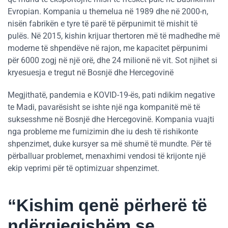
Evropian. Kompania u themelua në 1989 dhe në 2000-n,
nisën fabrikën e tyre të parë të përpunimit të mishit të
pulës. Në 2015, kishin krijuar thertoren më të madhedhe më
moderne të shpendëve në rajon, me kapacitet përpunimi
për 6000 zogj në një orë, dhe 24 milionë në vit. Sot njihet si
kryesuesja e tregut në Bosnjë dhe Hercegovinë
Megjithatë, pandemia e KOVID-19-ës, pati ndikim negative
te Madi, pavarësisht se ishte një nga kompanitë më të
suksesshme në Bosnjë dhe Hercegovinë. Kompania vuajti
nga probleme me furnizimin dhe iu desh të rishikonte
shpenzimet, duke kursyer sa më shumë të mundte. Për të
përballuar problemet, menaxhimi vendosi të krijonte një
ekip veprimi për të optimizuar shpenzimet.
“Kishim qenë përherë të
ndërgjegjshëm se