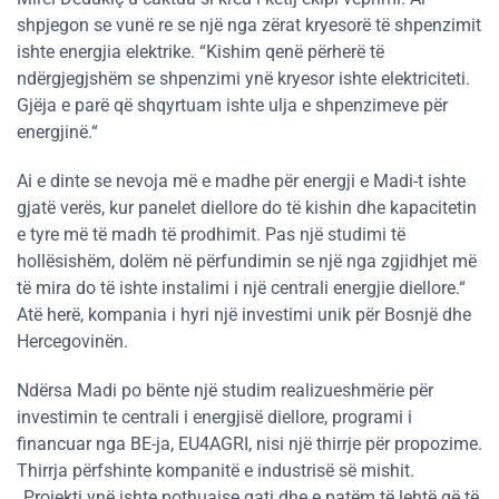
shpjegon se vunë re se një nga zërat kryesorë të shpenzimit
ishte energjia elektrike. “Kishim qenë përherë të
ndërgjegjshëm se shpenzimi ynë kryesor ishte elektriciteti.
Gjëja e parë që shqyrtuam ishte ulja e shpenzimeve për
energjinë.“
Ai e dinte se nevoja më e madhe për energji e Madi-t ishte
gjatë verës, kur panelet diellore do të kishin dhe kapacitetin
e tyre më të madh të prodhimit. Pas një studimi të
hollësishëm, dolëm në përfundimin se një nga zgjidhjet më
të mira do të ishte instalimi i një centrali energjie diellore.“
Atë herë, kompania i hyri një investimi unik për Bosnjë dhe
Hercegovinën.
Ndërsa Madi po bënte një studim realizueshmërie për
investimin te centrali i energjisë diellore, programi i
financuar nga BE-ja, EU4AGRI, nisi një thirrje për propozime.
Thirrja përfshinte kompanitë e industrisë së mishit.
„Projekti ynë ishte pothuajse gati dhe e patëm të lehtë që të