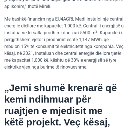
aplikonim,“ thotë Mireli.
Me bashkë-financim nga EU4AGRI, Madi instaloi një central
energjie diellore me kapacitet 1,000 kë. Centrali i energjisë u
2
instalua në tri salla prodhimi dhe zuri 5500 m
. Kapaciteti i
përgjithshëm vjetor i prodhimit është 1,147 MWh, që
mbulon 15% të konsumit të elektricitetit nga kompania. Veç
kësaj, në 2021, instaluan dhe central energjie diellore tjetër
me kapacitet 1,000 kë, kështu që 30% e energjisë së tyre
elektrike vjen nga burime të rinovueshme.
„Jemi shumë krenarë që
kemi ndihmuar për
ruajtjen e mjedisit me
këtë projekt. Veç kësaj,