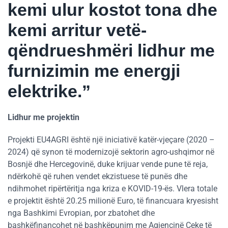
kemi ulur kostot tona dhe
kemi arritur vetë-
qëndrueshmëri lidhur me
furnizimin me energji
elektrike.”
Lidhur me projektin
Projekti EU4AGRI është një iniciativë katër-vjeçare (2020 –
2024) që synon të modernizojë sektorin agro-ushqimor në
Bosnjë dhe Hercegovinë, duke krijuar vende pune të reja,
ndërkohë që ruhen vendet ekzistuese të punës dhe
ndihmohet ripërtëritja nga kriza e KOVID-19-ës. Vlera totale
e projektit është 20.25 milionë Euro, të financuara kryesisht
nga Bashkimi Evropian, por zbatohet dhe
bashkëfinancohet në bashkëpunim me Agjencinë Çeke të