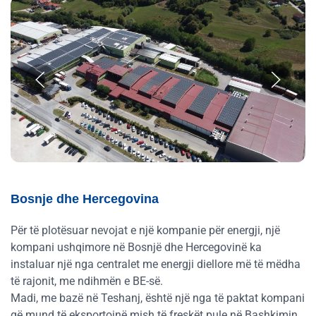
Bosnje dhe Hercegovina
Për të plotësuar nevojat e një kompanie për energji, një
kompani ushqimore në Bosnjë dhe Hercegovinë ka
instaluar një nga centralet me energji diellore më të mëdha
të rajonit, me ndihmën e BE-së.
Madi, me bazë në Teshanj, është një nga të paktat kompani
që mund të eksportojnë mish të freskët pule në Bashkimin