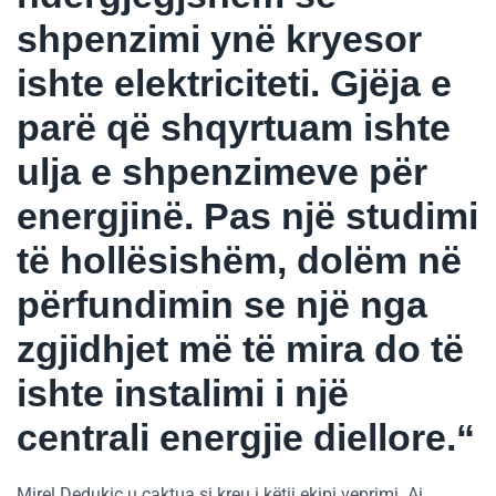
shpenzimi ynë kryesor
ishte elektriciteti. Gjëja e
parë që shqyrtuam ishte
ulja e shpenzimeve për
energjinë. Pas një studimi
të hollësishëm, dolëm në
përfundimin se një nga
zgjidhjet më të mira do të
ishte instalimi i një
centrali energjie diellore.“
Mirel Dedukiç u caktua si kreu i këtij ekipi veprimi. Ai