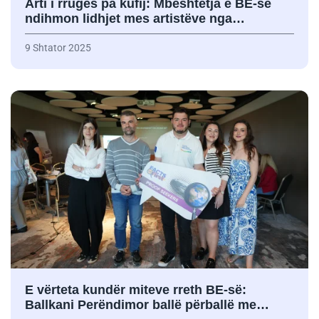
Arti i rrugës pa kufij: Mbështetja e BE-së
ndihmon lidhjet mes artistëve nga…
9 Shtator 2025
E vërteta kundër miteve rreth BE-së:
Ballkani Perëndimor ballë përballë me…