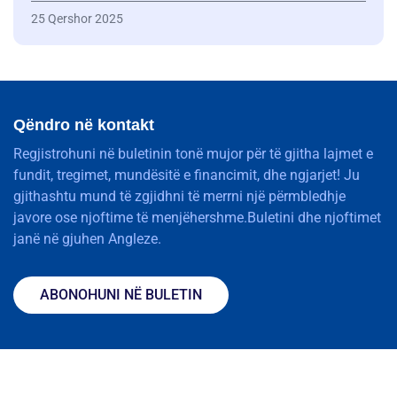
25 Qershor 2025
Qëndro në kontakt
Regjistrohuni në buletinin tonë mujor për të gjitha lajmet e
fundit, tregimet, mundësitë e financimit, dhe ngjarjet! Ju
gjithashtu mund të zgjidhni të merrni një përmbledhje
javore ose njoftime të menjëhershme.Buletini dhe njoftimet
janë në gjuhen Angleze.
ABONOHUNI NË BULETIN