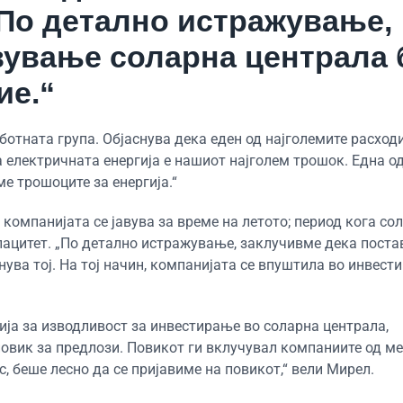
 По детално истражување,
вување соларна централа 
ие.“
отната група. Објаснува дека еден од најголемите расход
а електричната енергија е нашиот најголем трошок. Една о
е трошоците за енергија.“
 компанијата се јавува за време на летото; период кога со
пацитет. „По детално истражување, заклучивме дека пост
нува тој. На тој начин, компанијата се впуштила во инвест
ија за изводливост за инвестирање во соларна централа,
повик за предлози. Повикот ги вклучувал компаниите од м
с, беше лесно да се пријавиме на повикот,“ вели Мирел.