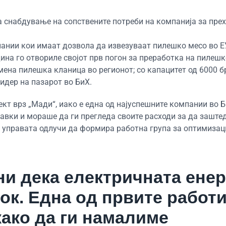
за снабдување на сопствените потреби на компанија за пре
пании кои имаат дозвола да извезуваат пилешко месо во Е
дина го отвориле својот прв погон за преработка на пилешк
емена пилешка кланица во регионот; со капацитет од 6000 б
идер на пазарот во БиХ.
т врз „Мади“, иако е една од најуспешните компании во Б
авки и мораше да ги прегледа своите расходи за да заште
, управата одлучи да формира работна група за оптимизац
и дека електричната енер
ок. Една од првите работи
како да ги намалиме