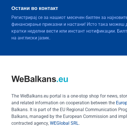
Остани во контакт
Регистрирај се за нашиот месечен билтен за најновит
финансирање приказни и настани! Исто така можеш 
кратки неделни вести или инстант нотификации. Бил
на англиски јазик.
The WeBalkans.eu portal is a one-stop shop for news, stori
and related information on cooperation between the
Euro
Balkans. It is part of the EU Regional Communication Pr
Balkans, managed by the European Commission and impl
contracted agency,
WEGlobal SRL
.