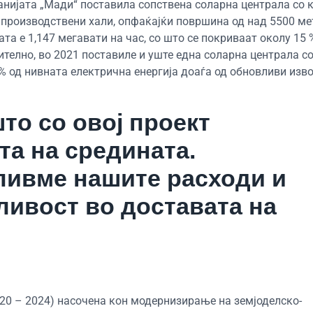
нијата „Мади“ поставила сопствена соларна централа со 
 производствени хали, опфаќајќи површина од над 5500 ме
а е 1,147 мегавати на час, со што се покриваат околу 15 
телно, во 2021 поставиле и уште една соларна централа с
0 % од нивната електрична енергија доаѓа од обновливи изво
то со овој проект
та на средината.
ливме нашите расходи и
ивост во доставата на
20 – 2024) насочена кон модернизирање на земјоделско-