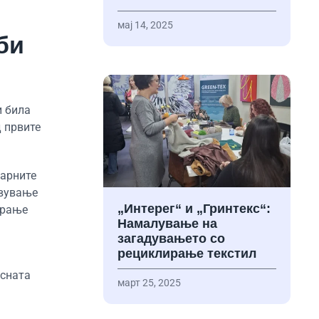
мај 14, 2025
би
и била
д првите
ларните
авување
„Интерег“ и „Гринтекс“:
ирање
Намалување на
загадувањето со
рециклирање текстил
есната
март 25, 2025