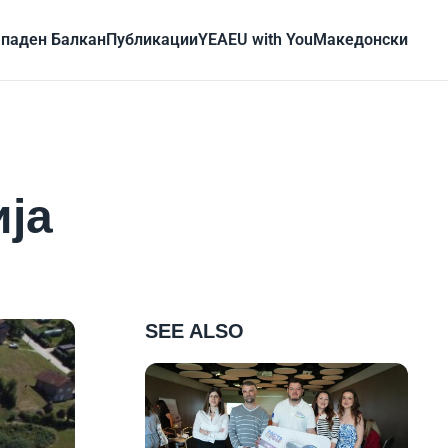
паден Балкан
Публикации
YEA
EU with You
Mакедонски
ија
SEE ALSO