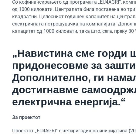
Со кофинансирањето од програмата „EU4AGRI“, компа
од 1000 киловати. Централата била поставена во три
квадратни. Целосниот годишен капацитет на централат
електричната потрошувачка на компанијата. Дополни
капацитет од 1000 киловати, така што, сега, преку 3
„Навистина сме горди ш
придонесовме за зашти
Дополнително, ги нама
достигнавме самоодржл
електрична енергија.“
За проектот
Проектот „EU4AGRI“ е четиригодишна иницијатива (20