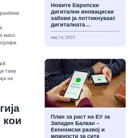
Новите Европски
дигитални иновациски
хранбени
хабови ја поттикнуваат
дигиталната…
У.
о месо.
мај 14, 2025
ројлери
иХ.
ди таму
ија на
гија
План за раст на ЕУ за
 кои
Западен Балкан –
Економски развој и
можности за сите