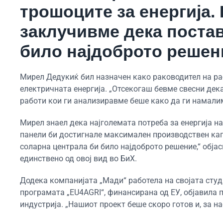
трошоците за енергија.
заклучивме дека поста
било најдоброто решен
Мирел Дедукиќ бил назначен како раководител на раб
електричната енергија. „Отсекогаш бевме свесни дек
работи кои ги анализиравме беше како да ги намалим
Мирел знаел дека најголемата потреба за енергија на
панели би достигнале максимален производствен ка
соларна централа би било најдоброто решение,“ објас
единствено од овој вид во БиХ.
Додека компанијата „Мади“ работела на својата студ
програмата „EU4AGRI“, финансирана од ЕУ, објавила 
индустрија. „Нашиот проект беше скоро готов и, за на