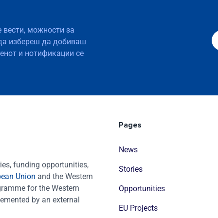
е вести, можности за
да избереш да добиваш
тенот и нотификации се
Pages
News
es, funding opportunities,
Stories
pean Union
and the Western
ogramme for the Western
Opportunities
emented by an external
EU Projects