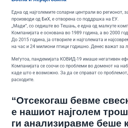
Една од најголемите соларни централи во регионот, 
производи од БиХ, е отворена со поддршка на ЕУ.
„Мади“, со седиште во Тешањ, е една од малкуте ком
Компанијата е основана во 1989 година, а во 2000 го
До 2015 година, ја отвориле и најголемата и најсовр
на час и 24 милиони птици годишно. Денес важат за л
Меѓутоа, пандемијата КОВИД-19 имаше негативен ефек
Компанијата се соочи со проблеми во доменот на наб
каде што е возможно. За да се справат со проблемот
расходите.
“Отсекогаш бевме свесн
е нашиот најголем трош
ги анализиравме беше 