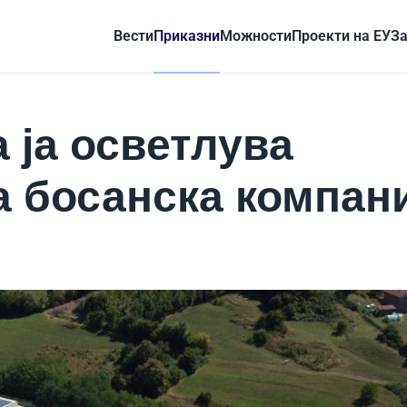
Вести
Приказни
Можности
Проекти на ЕУ
За
 ја осветлува
а босанска компан