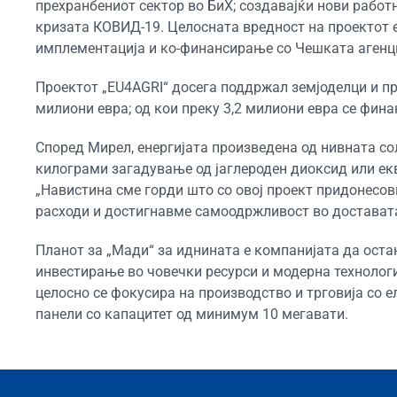
прехранбениот сектор во БиХ; создавајќи нови работ
кризата КОВИД-19. Целосната вредност на проектот е
имплементација и ко-финансирање со Чешката агенциј
Проектот „EU4AGRI“ досега поддржал земјоделци и пре
милиони евра; од кои преку 3,2 милиони евра се фина
Според Мирел, енергијата произведена од нивната с
килограми загадување од јаглероден диоксид или екв
„Навистина сме горди што со овој проект придонесо
расходи и достигнавме самоодржливост во доставата 
Планот за „Мади“ за иднината е компанијата да оста
инвестирање во човечки ресурси и модерна технологиј
целосно се фокусира на производство и трговија со е
панели со капацитет од минимум 10 мегавати.