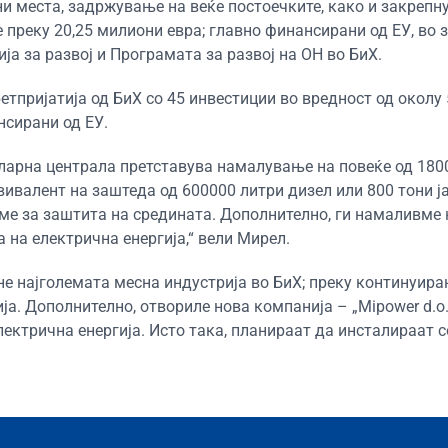
ни места, задржување на веќе постоечките, како и закрепн
 преку 20,25 милиони евра; главно финансирани од ЕУ, во 
а за развој и Програмата за развој на ОН во БиХ.
тпријатија од БиХ со 45 инвестиции во вредност од околу 
нсирани од ЕУ.
оларна централа претставува намалување на повеќе од 180
ивалент на заштеда од 600000 литри дизел или 800 тони ја
вме за заштита на средината. Дополнително, ги намаливме
на електрична енергија,“ вели Мирел.
не најголемата месна индустрија во БиХ; преку континуира
а. Дополнително, отвориле нова компанија – „Mipower d.o.o
лектрична енергија. Исто така, планираат да инсталираат 