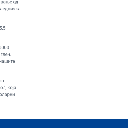
ување од
заедничка
5,5
0000
глен.
 нашите
но
.“, која
соларни