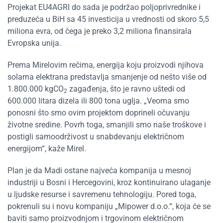
Projekat EU4AGRI do sada je podržao poljoprivrednike i
preduzeća u BiH sa 45 investicija u vrednosti od skoro 5,5
miliona evra, od čega je preko 3,2 miliona finansirala
Evropska unija.
Prema Mirelovim rečima, energija koju proizvodi njihova
solarna elektrana predstavlja smanjenje od nešto više od
1.800.000 kgCO
zagađenja, što je ravno uštedi od
2
600.000 litara dizela ili 800 tona uglja. „Veoma smo
ponosni što smo ovim projektom doprineli očuvanju
životne sredine. Povrh toga, smanjili smo naše troškove i
postigli samoodrživost u snabdevanju električnom
energijom“, kaže Mirel.
Plan je da Madi ostane najveća kompanija u mesnoj
industriji u Bosni i Hercegovini, kroz kontinuirano ulaganje
u ljudske resurse i savremenu tehnologiju. Pored toga,
pokrenuli su i novu kompaniju „Mipower d.o.o.“, koja će se
baviti samo proizvodnjom i trgovinom električnom