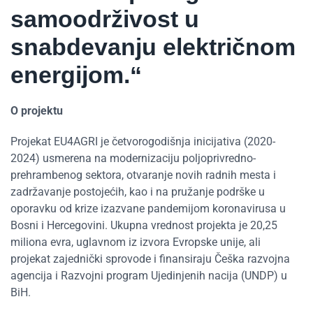
samoodrživost u
snabdevanju električnom
energijom.“
O projektu
Projekat EU4AGRI je četvorogodišnja inicijativa (2020-
2024) usmerena na modernizaciju poljoprivredno-
prehrambenog sektora, otvaranje novih radnih mesta i
zadržavanje postojećih, kao i na pružanje podrške u
oporavku od krize izazvane pandemijom koronavirusa u
Bosni i Hercegovini. Ukupna vrednost projekta je 20,25
miliona evra, uglavnom iz izvora Evropske unije, ali
projekat zajednički sprovode i finansiraju Češka razvojna
agencija i Razvojni program Ujedinjenih nacija (UNDP) u
BiH.