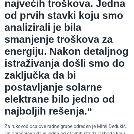
najvećih troškova. Jedna
od prvih stavki koju smo
analizirali je bila
smanjenje troškova za
energiju. Nakon detaljnog
istraživanja došli smo do
zaključka da bi
postavljanje solarne
elektrane bilo jedno od
najboljih rešenja.“
Za rukovodioca ove radne grupe određen je Mirel Dedukić.
On objašnjava da je jedna od glavnih stavki rashoda koju