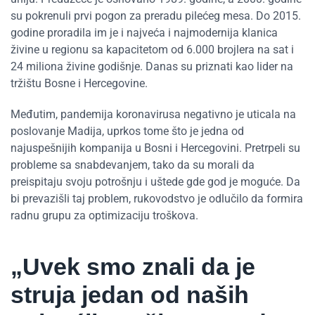
su pokrenuli prvi pogon za preradu pilećeg mesa. Do 2015.
godine proradila im je i najveća i najmodernija klanica
živine u regionu sa kapacitetom od 6.000 brojlera na sat i
24 miliona živine godišnje. Danas su priznati kao lider na
tržištu Bosne i Hercegovine.
Međutim, pandemija koronavirusa negativno je uticala na
poslovanje Madija, uprkos tome što je jedna od
najuspešnijih kompanija u Bosni i Hercegovini. Pretrpeli su
probleme sa snabdevanjem, tako da su morali da
preispitaju svoju potrošnju i uštede gde god je moguće. Da
bi prevazišli taj problem, rukovodstvo je odlučilo da formira
radnu grupu za optimizaciju troškova.
„Uvek smo znali da je
struja jedan od naših