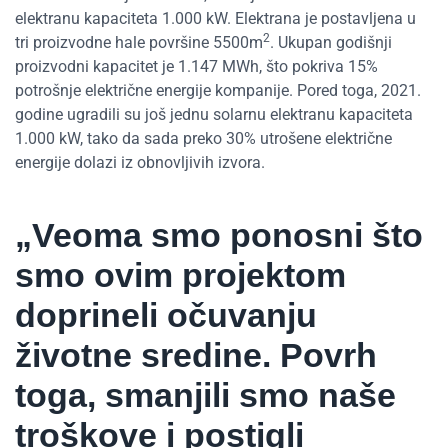
elektranu kapaciteta 1.000 kW. Elektrana je postavljena u
2
tri proizvodne hale površine 5500m
. Ukupan godišnji
proizvodni kapacitet je 1.147 MWh, što pokriva 15%
potrošnje električne energije kompanije. Pored toga, 2021.
godine ugradili su još jednu solarnu elektranu kapaciteta
1.000 kW, tako da sada preko 30% utrošene električne
energije dolazi iz obnovljivih izvora.
„Veoma smo ponosni što
smo ovim projektom
doprineli očuvanju
životne sredine. Povrh
toga, smanjili smo naše
troškove i postigli