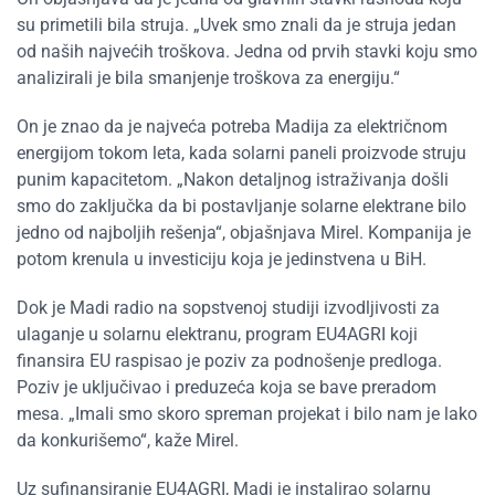
su primetili bila struja. „Uvek smo znali da je struja jedan
od naših najvećih troškova. Jedna od prvih stavki koju smo
analizirali je bila smanjenje troškova za energiju.“
On je znao da je najveća potreba Madija za električnom
energijom tokom leta, kada solarni paneli proizvode struju
punim kapacitetom. „Nakon detaljnog istraživanja došli
smo do zaključka da bi postavljanje solarne elektrane bilo
jedno od najboljih rešenja“, objašnjava Mirel. Kompanija je
potom krenula u investiciju koja je jedinstvena u BiH.
Dok je Madi radio na sopstvenoj studiji izvodljivosti za
ulaganje u solarnu elektranu, program EU4AGRI koji
finansira EU raspisao je poziv za podnošenje predloga.
Poziv je uključivao i preduzeća koja se bave preradom
mesa. „Imali smo skoro spreman projekat i bilo nam je lako
da konkurišemo“, kaže Mirel.
Uz sufinansiranje EU4AGRI, Madi je instalirao solarnu