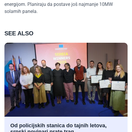
energijom. Planiraju da postave još najmanje 10MW
solarnih panela.
SEE ALSO
Od policijskih stanica do tajnih letova,
srpski novinari prate trag