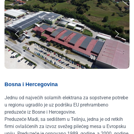
Bosna i Hercegovina
Jednu od najvećih solarnih elektrana za sopstvene potrebe
u regionu ugradilo je uz podršku EU prehrambeno
preduzeće iz Bosne i Hercegovine.
Preduzeće Madi, sa sedištem u Tešnju, jedna je od retkih
firmi ovlašćenih za izvoz svežeg pilećeg mesa u Evropsku
uniju. Preduzeće je osnovano 1989. godine, a 2000. godine