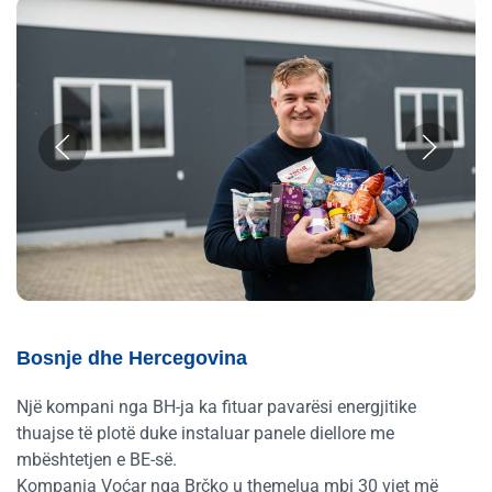
Bosnje dhe Hercegovina
Një kompani nga BH-ja ka fituar pavarësi energjitike
thuajse të plotë duke instaluar panele diellore me
mbështetjen e BE-së.
Kompania Voćar nga Brčko u themelua mbi 30 vjet më