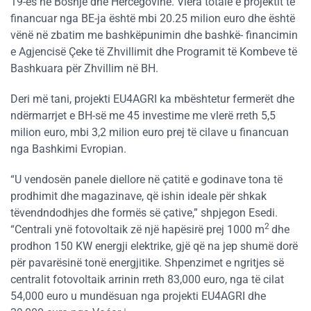
19-ës në Bosnjë dhe Hercegovinë. Vlera totale e projektit të
financuar nga BE-ja është mbi 20.25 milion euro dhe është
vënë në zbatim me bashkëpunimin dhe bashkë- financimin
e Agjencisë Çeke të Zhvillimit dhe Programit të Kombeve të
Bashkuara për Zhvillim në BH.
Deri më tani, projekti EU4AGRI ka mbështetur fermerët dhe
ndërmarrjet e BH-së me 45 investime me vlerë rreth 5,5
milion euro, mbi 3,2 milion euro prej të cilave u financuan
nga Bashkimi Evropian.
“U vendosën panele diellore në çatitë e godinave tona të
prodhimit dhe magazinave, që ishin ideale për shkak
tëvendndodhjes dhe formës së çative,” shpjegon Esedi.
2
“Centrali ynë fotovoltaik zë një hapësirë prej 1000 m
dhe
prodhon 150 KW energji elektrike, gjë që na jep shumë dorë
për pavarësinë tonë energjitike. Shpenzimet e ngritjes së
centralit fotovoltaik arrinin rreth 83,000 euro, nga të cilat
54,000 euro u mundësuan nga projekti EU4AGRI dhe