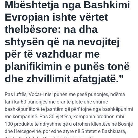
Mbështetja nga Bashkimi
Evropian ishte vërtet
thelbësore: na dha
shtysën që na nevojitej
për të vazhduar me
planifikimin e punës tonë
dhe zhvillimit afatgjatë.”
Pas luftës, Voćar-i nisi punën me pesë punonjës, ndërsa
tani ka 60 punonjës me orar të plotë dhe shumë
bashkëpunëtorë të jashtëm që përfitojnë nga bashkëpunimi
me kompaninë. Pas 30 vjetësh, kompania prodhon mbi
100 produkte të ndryshme që u ofrohen klientëve në Bosnjë
dhe Hercegovinë, por edhe atyre në Shtetet e Bashkuara,