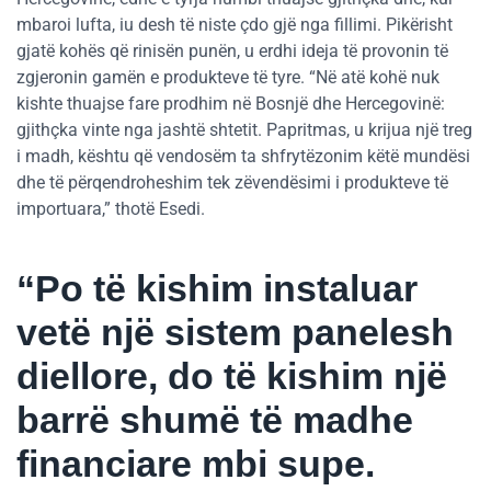
mbaroi lufta, iu desh të niste çdo gjë nga fillimi. Pikërisht
gjatë kohës që rinisën punën, u erdhi ideja të provonin të
zgjeronin gamën e produkteve të tyre. “Në atë kohë nuk
kishte thuajse fare prodhim në Bosnjë dhe Hercegovinë:
gjithçka vinte nga jashtë shtetit. Papritmas, u krijua një treg
i madh, kështu që vendosëm ta shfrytëzonim këtë mundësi
dhe të përqendroheshim tek zëvendësimi i produkteve të
importuara,” thotë Esedi.
“Po të kishim instaluar
vetë një sistem panelesh
diellore, do të kishim një
barrë shumë të madhe
financiare mbi supe.