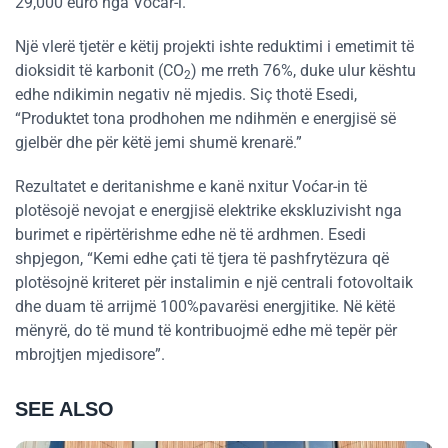
29,000 euro nga Voćar-i.
Një vlerë tjetër e këtij projekti ishte reduktimi i emetimit të
dioksidit të karbonit (CO
) me rreth 76%, duke ulur kështu
2
edhe ndikimin negativ në mjedis. Siç thotë Esedi,
“Produktet tona prodhohen me ndihmën e energjisë së
gjelbër dhe për këtë jemi shumë krenarë.”
Rezultatet e deritanishme e kanë nxitur Voćar-in të
plotësojë nevojat e energjisë elektrike ekskluzivisht nga
burimet e ripërtërishme edhe në të ardhmen. Esedi
shpjegon, “Kemi edhe çati të tjera të pashfrytëzura që
plotësojnë kriteret për instalimin e një centrali fotovoltaik
dhe duam të arrijmë 100%pavarësi energjitike. Në këtë
mënyrë, do të mund të kontribuojmë edhe më tepër për
mbrojtjen mjedisore”.
SEE ALSO