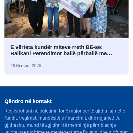
E vërteta kundër miteve rreth BE-së:
Ballkani Perëndimor ballë përballë me…
25 Qershor 2025
Qëndro në kontakt
Regjistrohuni në buletinin tonë mujor për të gjitha lajmet e
fundit, tregimet, mundësitë e financimit, dhe ngjarjet! Ju
gjithashtu mund të zgjidhni të merrni një përmbledhje
javore ose njoftime të menjëhershme.Buletini dhe njoftimet