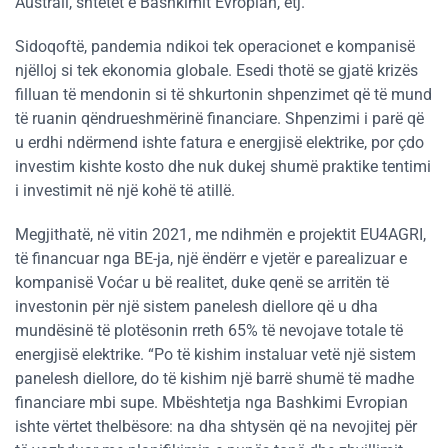
Australi, shtetet e Bashkimit Evropian, etj.
Sidoqoftë, pandemia ndikoi tek operacionet e kompanisë
njëlloj si tek ekonomia globale. Esedi thotë se gjatë krizës
filluan të mendonin si të shkurtonin shpenzimet që të mund
të ruanin qëndrueshmërinë financiare. Shpenzimi i parë që
u erdhi ndërmend ishte fatura e energjisë elektrike, por çdo
investim kishte kosto dhe nuk dukej shumë praktike tentimi
i investimit në një kohë të atillë.
Megjithatë, në vitin 2021, me ndihmën e projektit EU4AGRI,
të financuar nga BE-ja, një ëndërr e vjetër e parealizuar e
kompanisë Voćar u bë realitet, duke qenë se arritën të
investonin për një sistem panelesh diellore që u dha
mundësinë të plotësonin rreth 65% të nevojave totale të
energjisë elektrike. “Po të kishim instaluar vetë një sistem
panelesh diellore, do të kishim një barrë shumë të madhe
financiare mbi supe. Mbështetja nga Bashkimi Evropian
ishte vërtet thelbësore: na dha shtysën që na nevojitej për