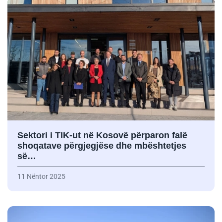
Sektori i TIK-ut në Kosovë përparon falë
shoqatave përgjegjëse dhe mbështetjes
së…
11 Nëntor 2025