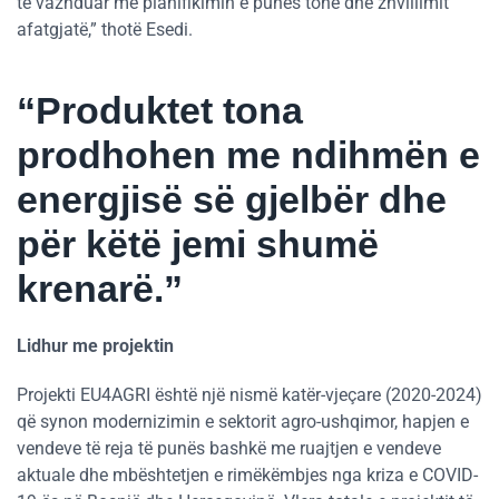
të vazhduar me planifikimin e punës tonë dhe zhvillimit
afatgjatë,” thotë Esedi.
“Produktet tona
prodhohen me ndihmën e
energjisë së gjelbër dhe
për këtë jemi shumë
krenarë.”
Lidhur me projektin
Projekti EU4AGRI është një nismë katër-vjeçare (2020-2024)
që synon modernizimin e sektorit agro-ushqimor, hapjen e
vendeve të reja të punës bashkë me ruajtjen e vendeve
aktuale dhe mbështetjen e rimëkëmbjes nga kriza e COVID-