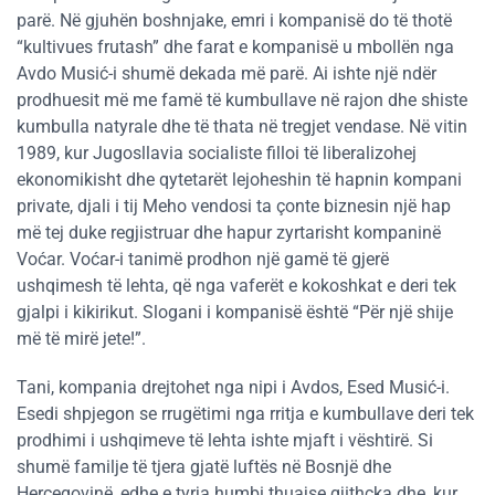
parë. Në gjuhën boshnjake, emri i kompanisë do të thotë
“kultivues frutash” dhe farat e kompanisë u mbollën nga
Avdo Musić-i shumë dekada më parë. Ai ishte një ndër
prodhuesit më me famë të kumbullave në rajon dhe shiste
kumbulla natyrale dhe të thata në tregjet vendase. Në vitin
1989, kur Jugosllavia socialiste filloi të liberalizohej
ekonomikisht dhe qytetarët lejoheshin të hapnin kompani
private, djali i tij Meho vendosi ta çonte biznesin një hap
më tej duke regjistruar dhe hapur zyrtarisht kompaninë
Voćar. Voćar-i tanimë prodhon një gamë të gjerë
ushqimesh të lehta, që nga vaferët e kokoshkat e deri tek
gjalpi i kikirikut. Slogani i kompanisë është “Për një shije
më të mirë jete!”.
Tani, kompania drejtohet nga nipi i Avdos, Esed Musić-i.
Esedi shpjegon se rrugëtimi nga rritja e kumbullave deri tek
prodhimi i ushqimeve të lehta ishte mjaft i vështirë. Si
shumë familje të tjera gjatë luftës në Bosnjë dhe
Hercegovinë, edhe e tyrja humbi thuajse gjithçka dhe, kur