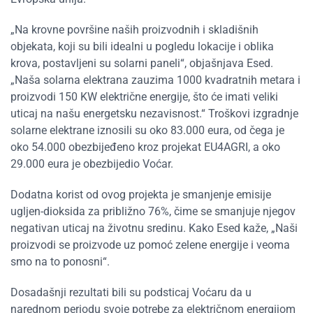
„Na krovne površine naših proizvodnih i skladišnih
objekata, koji su bili idealni u pogledu lokacije i oblika
krova, postavljeni su solarni paneli“, objašnjava Esed.
„Naša solarna elektrana zauzima 1000 kvadratnih metara i
proizvodi 150 KW električne energije, što će imati veliki
uticaj na našu energetsku nezavisnost.“ Troškovi izgradnje
solarne elektrane iznosili su oko 83.000 eura, od čega je
oko 54.000 obezbijeđeno kroz projekat EU4AGRI, a oko
29.000 eura je obezbijedio Voćar.
Dodatna korist od ovog projekta je smanjenje emisije
ugljen-dioksida za približno 76%, čime se smanjuje njegov
negativan uticaj na životnu sredinu. Kako Esed kaže, „Naši
proizvodi se proizvode uz pomoć zelene energije i veoma
smo na to ponosni“.
Dosadašnji rezultati bili su podsticaj Voćaru da u
narednom periodu svoje potrebe za električnom energijom