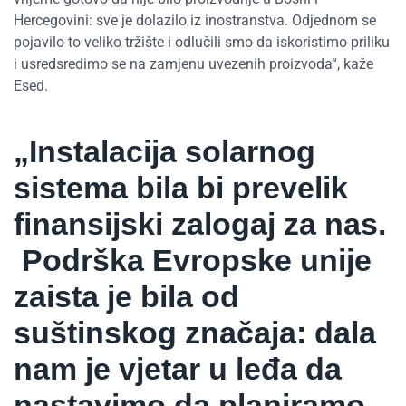
Hercegovini: sve je dolazilo iz inostranstva. Odjednom se
pojavilo to veliko tržište i odlučili smo da iskoristimo priliku
i usredsredimo se na zamjenu uvezenih proizvoda“, kaže
Esed.
„Instalacija solarnog
sistema bila bi prevelik
finansijski zalogaj za nas.
Podrška Evropske unije
zaista je bila od
suštinskog značaja: dala
nam je vjetar u leđa da
nastavimo da planiramo