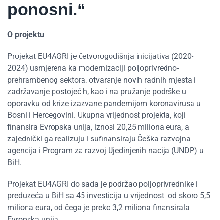
ponosni.“
O projektu
Projekat EU4AGRI je četvorogodišnja inicijativa (2020-
2024) usmjerena ka modernizaciji poljoprivredno-
prehrambenog sektora, otvaranje novih radnih mjesta i
zadržavanje postojećih, kao i na pružanje podrške u
oporavku od krize izazvane pandemijom koronavirusa u
Bosni i Hercegovini. Ukupna vrijednost projekta, koji
finansira Evropska unija, iznosi 20,25 miliona eura, a
zajednički ga realizuju i sufinansiraju Češka razvojna
agencija i Program za razvoj Ujedinjenih nacija (UNDP) u
BiH.
Projekat EU4AGRI do sada je podržao poljoprivrednike i
preduzeća u BiH sa 45 investicija u vrijednosti od skoro 5,5
miliona eura, od čega je preko 3,2 miliona finansirala
Evropska unija.