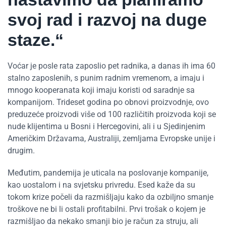
svoj rad i razvoj na duge
staze.“
Voćar je posle rata zaposlio pet radnika, a danas ih ima 60
stalno zaposlenih, s punim radnim vremenom, a imaju i
mnogo kooperanata koji imaju koristi od saradnje sa
kompanijom. Trideset godina po obnovi proizvodnje, ovo
preduzeće proizvodi više od 100 različitih proizvoda koji se
nude klijentima u Bosni i Hercegovini, ali i u Sjedinjenim
Američkim Državama, Australiji, zemljama Evropske unije i
drugim.
Međutim, pandemija je uticala na poslovanje kompanije,
kao uostalom i na svjetsku privredu. Esed kaže da su
tokom krize počeli da razmišljaju kako da ozbiljno smanje
troškove ne bi li ostali profitabilni. Prvi trošak o kojem je
razmišljao da nekako smanji bio je račun za struju, ali