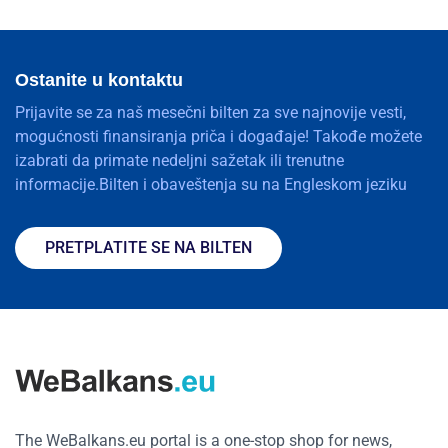
Ostanite u kontaktu
Prijavite se za naš mesečni bilten za sve najnovije vesti,
mogućnosti finansiranja priča i događaje! Takođe možete
izabrati da primate nedeljni sažetak ili trenutne
informacije.Bilten i obaveštenja su na Engleskom jeziku
PRETPLATITE SE NA BILTEN
The WeBalkans.eu portal is a one-stop shop for news,