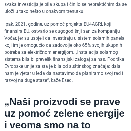
svaka investicija je bila skupa i činilo se nepraktičnim da se
uloži u tako nešto u onakvom trenutku.
Ipak, 2021. godine, uz pomoć projekta EU4AGRI, koji
finansira EU, ostvario se dugogodišnji san za kompaniju
Voćar, jer su uspjeli da investiraju u sistem solarnih panela
koji im je omogućio da zadovolje oko 65% svojih ukupnih
potreba za električnom energijom. „Instalacija solarnog
sistema bila bi prevelik finansijski zalogaj za nas. Podrška
Evropske unije zaista je bila od suštinskog značaja: dala
nam je vjetar u leđa da nastavimo da planiramo svoj rad i
razvoj na duge staze“, kaže Esed.
„Naši proizvodi se prave
uz pomoć zelene energije
i veoma smo na to