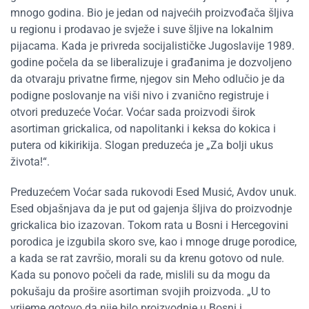
mnogo godina. Bio je jedan od najvećih proizvođača šljiva
u regionu i prodavao je svježe i suve šljive na lokalnim
pijacama. Kada je privreda socijalističke Jugoslavije 1989.
godine počela da se liberalizuje i građanima je dozvoljeno
da otvaraju privatne firme, njegov sin Meho odlučio je da
podigne poslovanje na viši nivo i zvanično registruje i
otvori preduzeće Voćar. Voćar sada proizvodi širok
asortiman grickalica, od napolitanki i keksa do kokica i
putera od kikirikija. Slogan preduzeća je „Za bolji ukus
života!“.
Preduzećem Voćar sada rukovodi Esed Musić, Avdov unuk.
Esed objašnjava da je put od gajenja šljiva do proizvodnje
grickalica bio izazovan. Tokom rata u Bosni i Hercegovini
porodica je izgubila skoro sve, kao i mnoge druge porodice,
a kada se rat završio, morali su da krenu gotovo od nule.
Kada su ponovo počeli da rade, mislili su da mogu da
pokušaju da prošire asortiman svojih proizvoda. „U to
vrijeme gotovo da nije bilo proizvodnje u Bosni i