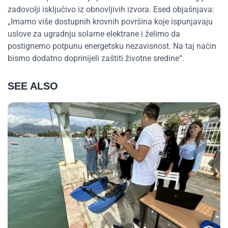
zadovolji isključivo iz obnovljivih izvora. Esed objašnjava:
„Imamo više dostupnih krovnih površina koje ispunjavaju
uslove za ugradnju solarne elektrane i želimo da
postignemo potpunu energetsku nezavisnost. Na taj način
bismo dodatno doprinijeli zaštiti životne sredine“.
SEE ALSO