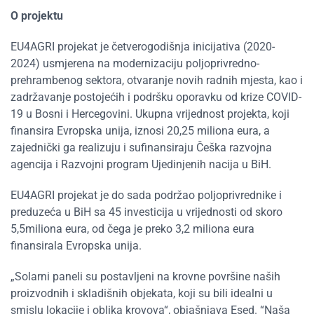
O projektu
EU4AGRI projekat je četverogodišnja inicijativa (2020-
2024) usmjerena na modernizaciju poljoprivredno-
prehrambenog sektora, otvaranje novih radnih mjesta, kao i
zadržavanje postojećih i podršku oporavku od krize COVID-
19 u Bosni i Hercegovini. Ukupna vrijednost projekta, koji
finansira Evropska unija, iznosi 20,25 miliona eura, a
zajednički ga realizuju i sufinansiraju Češka razvojna
agencija i Razvojni program Ujedinjenih nacija u BiH.
EU4AGRI projekat je do sada podržao poljoprivrednike i
preduzeća u BiH sa 45 investicija u vrijednosti od skoro
5,5miliona eura, od čega je preko 3,2 miliona eura
finansirala Evropska unija.
„Solarni paneli su postavljeni na krovne površine naših
proizvodnih i skladišnih objekata, koji su bili idealni u
smislu lokacije i oblika krovova“, objašnjava Esed. “Naša