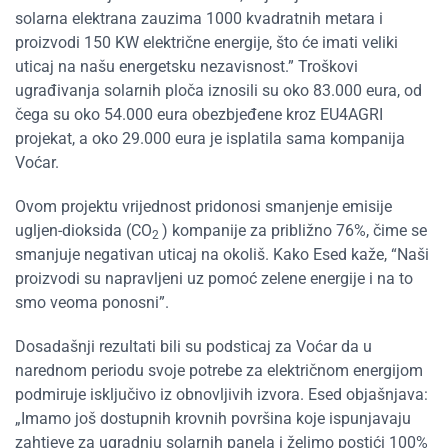
solarna elektrana zauzima 1000 kvadratnih metara i
proizvodi 150 KW električne energije, što će imati veliki
uticaj na našu energetsku nezavisnost.” Troškovi
ugrađivanja solarnih ploča iznosili su oko 83.000 eura, od
čega su oko 54.000 eura obezbjeđene kroz EU4AGRI
projekat, a oko 29.000 eura je isplatila sama kompanija
Voćar.
Ovom projektu vrijednost pridonosi smanjenje emisije
ugljen-dioksida (CO
) kompanije za približno 76%, čime se
2
smanjuje negativan uticaj na okoliš. Kako Esed kaže, “Naši
proizvodi su napravljeni uz pomoć zelene energije i na to
smo veoma ponosni”.
Dosadašnji rezultati bili su podsticaj za Voćar da u
narednom periodu svoje potrebe za električnom energijom
podmiruje isključivo iz obnovljivih izvora. Esed objašnjava:
„Imamo još dostupnih krovnih površina koje ispunjavaju
zahtjeve za ugradnju solarnih panela i želimo postići 100%