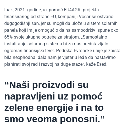
Ipak, 2021. godine, uz pomoć EU4AGRI projekta
finansiranog od strane EU, kompaniji Voćar se ostvario
dugogodišnji san, jer su mogli da ulože u sistem solarnih
panela koji im je omogućio da na samoodrživ ispune oko
65% svoje ukupne potrebe za strujom. „Samostalno
instaliranje solarnog sistema bi za nas predstavljalo
ogroman finansijski teret. Podrška Evropske unije je zaista
bila neophodna: dala nam je vjetar u leđa da nastavimo
planirati svoj rad i razvoj na duge staze“, kaže Esed.
“Naši proizvodi su
napravljeni uz pomoć
zelene energije i na to
smo veoma ponosni.”