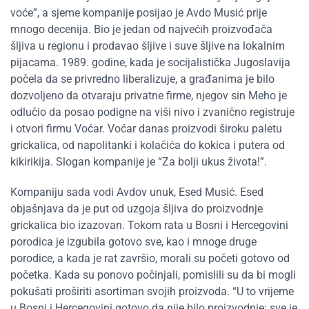
voće”, a sjeme kompanije posijao je Avdo Musić prije
mnogo decenija. Bio je jedan od najvećih proizvođača
šljiva u regionu i prodavao šljive i suve šljive na lokalnim
pijacama. 1989. godine, kada je socijalistička Jugoslavija
počela da se privredno liberalizuje, a građanima je bilo
dozvoljeno da otvaraju privatne firme, njegov sin Meho je
odlučio da posao podigne na viši nivo i zvanično registruje
i otvori firmu Voćar. Voćar danas proizvodi široku paletu
grickalica, od napolitanki i kolačića do kokica i putera od
kikirikija. Slogan kompanije je “Za bolji ukus života!”.
Kompaniju sada vodi Avdov unuk, Esed Musić. Esed
objašnjava da je put od uzgoja šljiva do proizvodnje
grickalica bio izazovan. Tokom rata u Bosni i Hercegovini
porodica je izgubila gotovo sve, kao i mnoge druge
porodice, a kada je rat završio, morali su početi gotovo od
početka. Kada su ponovo počinjali, pomislili su da bi mogli
pokušati proširiti asortiman svojih proizvoda. “U to vrijeme
u Bosni i Hercegovini gotovo da nije bilo proizvodnje: sve je