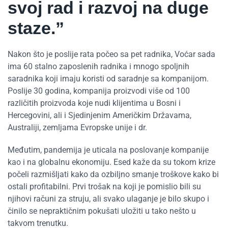
svoj rad i razvoj na duge
staze.”
Nakon što je poslije rata počeo sa pet radnika, Voćar sada
ima 60 stalno zaposlenih radnika i mnogo spoljnih
saradnika koji imaju koristi od saradnje sa kompanijom.
Poslije 30 godina, kompanija proizvodi više od 100
različitih proizvoda koje nudi klijentima u Bosni i
Hercegovini, ali i Sjedinjenim Američkim Državama,
Australiji, zemljama Evropske unije i dr.
Međutim, pandemija je uticala na poslovanje kompanije
kao i na globalnu ekonomiju. Esed kaže da su tokom krize
počeli razmišljati kako da ozbiljno smanje troškove kako bi
ostali profitabilni. Prvi trošak na koji je pomislio bili su
njihovi računi za struju, ali svako ulaganje je bilo skupo i
činilo se nepraktičnim pokušati uložiti u tako nešto u
takvom trenutku.