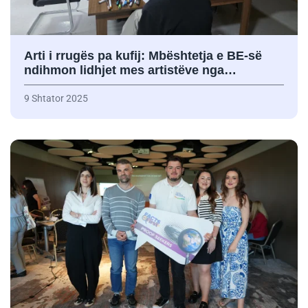
Arti i rrugës pa kufij: Mbështetja e BE-së
ndihmon lidhjet mes artistëve nga…
9 Shtator 2025