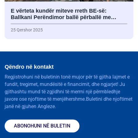
E vërteta kundër miteve rreth BE-së:
Ballkani Perëndimor ballë përballë me…
25 Qershor 2025
Qëndro në kontakt
Regjistrohuni në buletinin tonë mujor për të gjitha lajmet e
fundit, tregimet, mundësitë e financimit, dhe ngjarjet! Ju
gjithashtu mund të zgjidhni të merrni një përmbledhje
javore ose njoftime të menjëhershme.Buletini dhe njoftimet
janë në gjuhen Angleze.
ABONOHUNI NË BULETIN