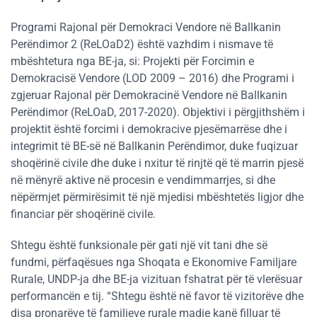
Programi Rajonal për Demokraci Vendore në Ballkanin
Perëndimor 2 (ReLOaD2) është vazhdim i nismave të
mbështetura nga BE-ja, si: Projekti për Forcimin e
Demokracisë Vendore (LOD 2009 – 2016) dhe Programi i
zgjeruar Rajonal për Demokracinë Vendore në Ballkanin
Perëndimor (ReLOaD, 2017-2020). Objektivi i përgjithshëm i
projektit është forcimi i demokracive pjesëmarrëse dhe i
integrimit të BE-së në Ballkanin Perëndimor, duke fuqizuar
shoqërinë civile dhe duke i nxitur të rinjtë që të marrin pjesë
në mënyrë aktive në procesin e vendimmarrjes, si dhe
nëpërmjet përmirësimit të një mjedisi mbështetës ligjor dhe
financiar për shoqërinë civile.
Shtegu është funksionale për gati një vit tani dhe së
fundmi, përfaqësues nga Shoqata e Ekonomive Familjare
Rurale, UNDP-ja dhe BE-ja vizituan fshatrat për të vlerësuar
performancën e tij. “Shtegu është në favor të vizitorëve dhe
disa pronarëve të familjeve rurale madje kanë filluar të