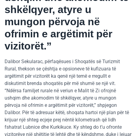
shkëlqyer, atyre u
mungon përvoja në
ofrimin e argëtimit për
vizitorët.”
Dalibor Sekularac, përfaqësues i Shoqatës së Turizmit
Rural, thekson se çështja e opsioneve të kufizuara të
argëtimit për vizitorët ka qenë një temë e rregullt e
diskutimit brenda shoqatës për më shumë se një vit.
“Ndërsa familjet rurale në veriun e Malit të Zi ofrojnë
ushqim dhe akomodim të shkëlqyer, atyre u mungon
përvoja në ofrimin e argëtimit për vizitorët,” shpjegon
Dalibor. Për të adresuar këtë, shoqata hartoi një plan për të
krijuar një shteg ecjeje prej nëntë kilometrash që lidh
fshatrat Lubnice dhe Kurkikuce. Ky shteg do t’u ofronte
vizitorëve një shëtitje të lehtë dhe të këndshme, duke i lejuar