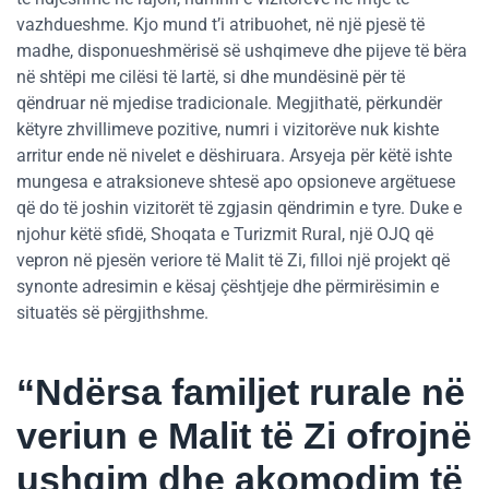
vazhdueshme. Kjo mund t’i atribuohet, në një pjesë të
madhe, disponueshmërisë së ushqimeve dhe pijeve të bëra
në shtëpi me cilësi të lartë, si dhe mundësinë për të
qëndruar në mjedise tradicionale. Megjithatë, përkundër
këtyre zhvillimeve pozitive, numri i vizitorëve nuk kishte
arritur ende në nivelet e dëshiruara. Arsyeja për këtë ishte
mungesa e atraksioneve shtesë apo opsioneve argëtuese
që do të joshin vizitorët të zgjasin qëndrimin e tyre. Duke e
njohur këtë sfidë, Shoqata e Turizmit Rural, një OJQ që
vepron në pjesën veriore të Malit të Zi, filloi një projekt që
synonte adresimin e kësaj çështjeje dhe përmirësimin e
situatës së përgjithshme.
“Ndërsa familjet rurale në
veriun e Malit të Zi ofrojnë
ushqim dhe akomodim të