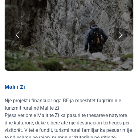
Mali i Zi
Një projekt i financuar nga BE-ja mbështet fuqizimin e
turizmit rural në Mal të Zi
Pjesa veriore e Malit të Zi ka pasuri të thesareve natyrore
dhe kulturore, duke e bërë atë një destinacion tërheqës për
vizitorët. Vitet e fundit, turizmi rural familjar ka pësuar rritje
të ndjeshme në rajon, numrin e vizitorëve në rritje të