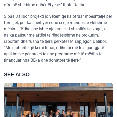
ofrojnë shërbime udhërrëfyese,” thotë Dalibor.
Sipas Dalibor, projekti jo vetëm që ka ofruar mbështetje për
familjet, por ka shërbyer edhe si një mundësi e vlefshme
mësimi. “Edhe pse ishte një projekt i shkallës së vogël, ai
na ka pajisur me aftësi të rëndësishme në prokurim,
raportim dhe fusha të tjera përkatëse,” shpjegon Dalibor.
“Me njohuritë që kemi fituar, ndihemi më të sigurt gjatë
aplikimeve për projekte dhe programe më të mëdha të
financuar nga BE-ja dhe donatorë të tjerë.”
SEE ALSO