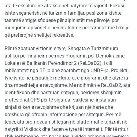
ata të eksplorojnë atraksionet natyrore të rajonit. Fokusi
ishte veçanërisht në turizmin familjar, pasi zona kishte
tashmë shtigje sfiduese për alpinistët me përvojë, por
mungonin opsionet e përshtatshme për familjet me fëmijë
që preferojnë shëtitjet rekreative.
Për të zbatuar vizionin e tyre, Shoqata e Turizmit rural
aplikoi për financim përmes Programit për Demokracinë
Lokale në Ballkanin Perëndimor 2 (ReLOaD2), i cili
mbështetet nga BE-ja dhe zbatohet nga UNDP-ja. Projekti i
tyre ishte në përputhje me kriteret e programit dhe atyre iu
dha mbështetja e nevojshme. Me ndihmën e ReLOaD2, ata
identifikuan dhe pastruan shtegun, përdorën shënjimin
profesional GPS për të siguruar saktësinë, instaluan
sinjalistikën e nevojshme dhe krijuan një hartë dhe
broshura që ofronin informacione për shtegun. Për më
tepër, ata promovuan shtegun në platformat e turizmit në
natyrë si Vikilock dhe faqen e tyre të internetit. Për të rritur
shikueshmërinë, ata paraqitën 3 video promovuese—njëra