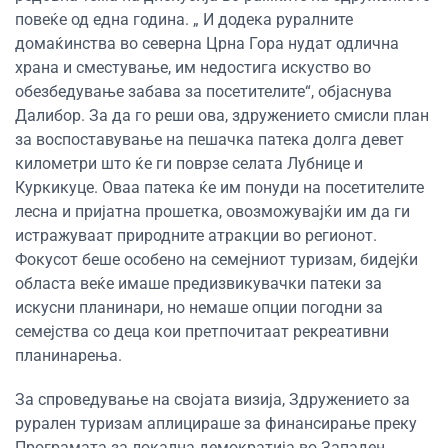
повеќе од една година. „ И додека руралните
домаќинства во северна Црна Гора нудат одлична
храна и сместување, им недостига искуство во
обезбедување забава за посетителите“, објаснува
Далибор. За да го реши ова, здружението смисли план
за воспоставување на пешачка патека долга девет
километри што ќе ги поврзе селата Лубнице и
Куркикуце. Оваа патека ќе им понуди на посетителите
лесна и пријатна прошетка, овозможувајќи им да ги
истражуваат природните атракции во регионот.
Фокусот беше особено на семејниот туризам, бидејќи
областа веќе имаше предизвикувачки патеки за
искусни планинари, но немаше опции погодни за
семејства со деца кои претпочитаат рекреативни
планинарења.
За спроведување на својата визија, Здружението за
рурален туризам аплицираше за финансирање преку
Програмата за локална демократија во Западен