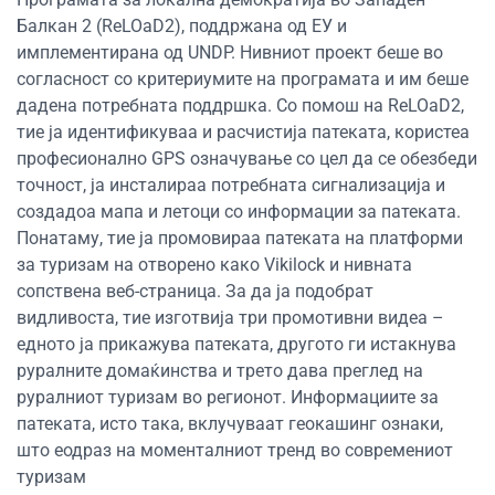
Балкан 2 (ReLOaD2), поддржана од ЕУ и
имплементирана од UNDP. Нивниот проект беше во
согласност со критериумите на програмата и им беше
дадена потребната поддршка. Со помош на ReLOaD2,
тие ја идентификуваа и расчистија патеката, користеа
професионално GPS означување со цел да се обезбеди
точност, ја инсталираа потребната сигнализација и
создадоа мапа и летоци со информации за патеката.
Понатаму, тие ја промовираа патеката на платформи
за туризам на отворено како Vikilock и нивната
сопствена веб-страница. За да ја подобрат
видливоста, тие изготвија три промотивни видеа –
едното ја прикажува патеката, другото ги истакнува
руралните домаќинства и трето дава преглед на
руралниот туризам во регионот. Информациите за
патеката, исто така, вклучуваат геокашинг ознаки,
што еодраз на моменталниот тренд во современиот
туризам