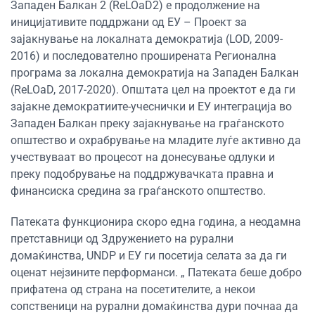
Западен Балкан 2 (ReLOaD2) е продолжение на
иницијативите поддржани од ЕУ – Проект за
зајакнување на локалната демократија (LOD, 2009-
2016) и последователно проширената Регионална
програма за локална демократија на Западен Балкан
(ReLOaD, 2017-2020). Општата цел на проектот е да ги
зајакне демократиите-учеснички и ЕУ интеграција во
Западен Балкан преку зајакнување на граѓанското
општество и охрабрување на младите луѓе активно да
учествуваат во процесот на донесување одлуки и
преку подобрување на поддржувачката правна и
финансиска средина за граѓанското општество.
Патеката функционира скоро една година, а неодамна
претставници од Здружението на рурални
домаќинства, UNDP и ЕУ ги посетија селата за да ги
оценат нејзините перформанси. „ Патеката беше добро
прифатена од страна на посетителите, а некои
сопственици на рурални домаќинства дури почнаа да