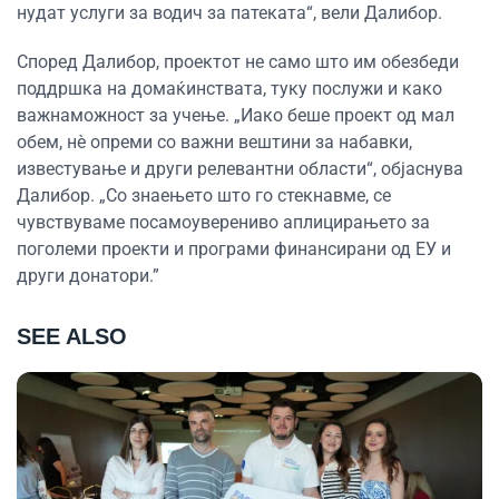
нудат услуги за водич за патеката“, вели Далибор.
Според Далибор, проектот не само што им обезбеди
поддршка на домаќинствата, туку послужи и како
важнаможност за учење. „Иако беше проект од мал
обем, нè опреми со важни вештини за набавки,
известување и други релевантни области“, објаснува
Далибор. „Со знаењето што го стекнавме, се
чувствуваме посамоуверениво аплицирањето за
поголеми проекти и програми финансирани од ЕУ и
други донатори.”
SEE ALSO