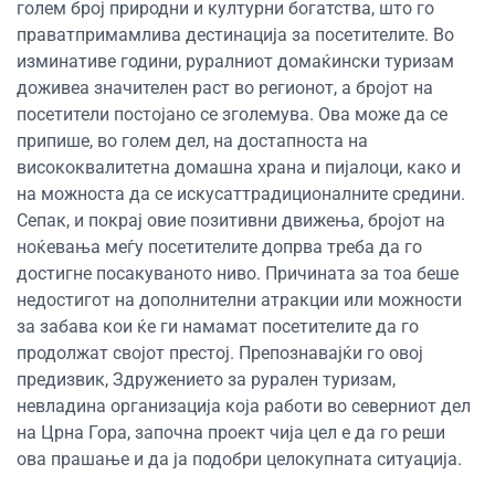
голем број природни и културни богатства, што го
праватпримамлива дестинација за посетителите. Во
изминативе години, руралниот домаќински туризам
доживеа значителен раст во регионот, а бројот на
посетители постојано се зголемува. Ова може да се
припише, во голем дел, на достапноста на
висококвалитетна домашна храна и пијалоци, како и
на можноста да се искусаттрадиционалните средини.
Сепак, и покрај овие позитивни движења, бројот на
ноќевања меѓу посетителите допрва треба да го
достигне посакуваното ниво. Причината за тоа беше
недостигот на дополнителни атракции или можности
за забава кои ќе ги намамат посетителите да го
продолжат својот престој. Препознавајќи го овој
предизвик, Здружението за рурален туризам,
невладина организација која работи во северниот дел
на Црна Гора, започна проект чија цел е да го реши
ова прашање и да ја подобри целокупната ситуација.