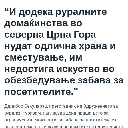
“И додека руралните
домаќинства во
северна Црна Гора
нудат одлична храна и
сместување, им
недостига искуство во
обезбедување забава за
посетителите.”
Далибор Секуларац, претставник на Здружението за
рурален туризам, нагласува дека прашањето за
ограничените можности за забава за посетителите е
редовна тема на дискусија во рамките на здружението