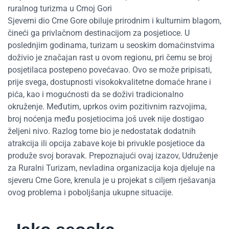
ruralnog turizma u Crnoj Gori
Sjeverni dio Crne Gore obiluje prirodnim i kulturnim blagom,
čineći ga privlačnom destinacijom za posjetioce. U
poslednjim godinama, turizam u seoskim domaćinstvima
doživio je značajan rast u ovom regionu, pri čemu se broj
posjetilaca postepeno povećavao. Ovo se može pripisati,
prije svega, dostupnosti visokokvalitetne domaće hrane i
pića, kao i mogućnosti da se doživi tradicionalno
okruženje. Međutim, uprkos ovim pozitivnim razvojima,
broj noćenja među posjetiocima još uvek nije dostigao
željeni nivo. Razlog tome bio je nedostatak dodatnih
atrakcija ili opcija zabave koje bi privukle posjetioce da
produže svoj boravak. Prepoznajući ovaj izazov, Udruženje
za Ruralni Turizam, nevladina organizacija koja djeluje na
sjeveru Crne Gore, krenula je u projekat s ciljem rješavanja
ovog problema i poboljšanja ukupne situacije.