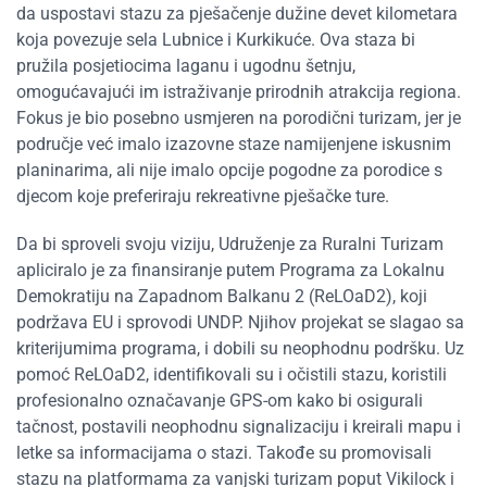
da uspostavi stazu za pješačenje dužine devet kilometara
koja povezuje sela Lubnice i Kurkikuće. Ova staza bi
pružila posjetiocima laganu i ugodnu šetnju,
omogućavajući im istraživanje prirodnih atrakcija regiona.
Fokus je bio posebno usmjeren na porodični turizam, jer je
područje već imalo izazovne staze namijenjene iskusnim
planinarima, ali nije imalo opcije pogodne za porodice s
djecom koje preferiraju rekreativne pješačke ture.
Da bi sproveli svoju viziju, Udruženje za Ruralni Turizam
apliciralo je za finansiranje putem Programa za Lokalnu
Demokratiju na Zapadnom Balkanu 2 (ReLOaD2), koji
podržava EU i sprovodi UNDP. Njihov projekat se slagao sa
kriterijumima programa, i dobili su neophodnu podršku. Uz
pomoć ReLOaD2, identifikovali su i očistili stazu, koristili
profesionalno označavanje GPS-om kako bi osigurali
tačnost, postavili neophodnu signalizaciju i kreirali mapu i
letke sa informacijama o stazi. Takođe su promovisali
stazu na platformama za vanjski turizam poput Vikilock i