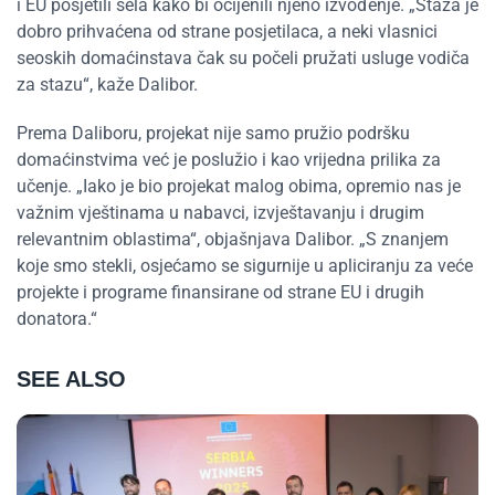
i EU posjetili sela kako bi ocijenili njeno izvođenje. „Staza je
dobro prihvaćena od strane posjetilaca, a neki vlasnici
seoskih domaćinstava čak su počeli pružati usluge vodiča
za stazu“, kaže Dalibor.
Prema Daliboru, projekat nije samo pružio podršku
domaćinstvima već je poslužio i kao vrijedna prilika za
učenje. „Iako je bio projekat malog obima, opremio nas je
važnim vještinama u nabavci, izvještavanju i drugim
relevantnim oblastima“, objašnjava Dalibor. „S znanjem
koje smo stekli, osjećamo se sigurnije u apliciranju za veće
projekte i programe finansirane od strane EU i drugih
donatora.“
SEE ALSO