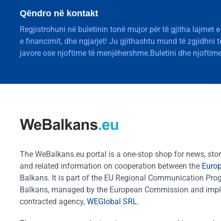
Qëndro në kontakt
Regjistrohuni në buletinin tonë mujor për të gjitha lajmet e
e financimit, dhe ngjarjet! Ju gjithashtu mund të zgjidhni 
javore ose njoftime të menjëhershme.Buletini dhe njoftime
The WeBalkans.eu portal is a one-stop shop for news, stori
and related information on cooperation between the
Euro
Balkans. It is part of the EU Regional Communication Pr
Balkans, managed by the European Commission and impl
contracted agency,
WEGlobal SRL
.