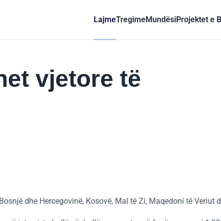
Lajme
Tregime
Mundësi
Projektet e 
et vjetore të
Bosnjë dhe Hercegovinë, Kosovë, Mal të Zi, Maqedoni të Veriut d