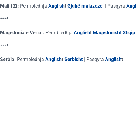
Mali i Zi:
Përmbledhja
Anglish
t
Gjuhë malazeze
|
Pasqyra
Angl
****
Maqedonia e Veriut:
Përmbledhja
Anglish
t
Maqedonisht
Shqip
****
Serbia:
Përmbledhja
Anglish
t
Serbisht
|
Pasqyra
Anglish
t