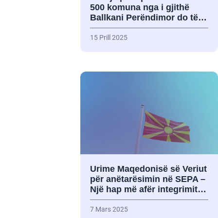
500 komuna nga i gjithë
Ballkani Perëndimor do të…
15 Prill 2025
Urime Maqedonisë së Veriut
për anëtarësimin në SEPA –
Një hap më afër integrimit…
7 Mars 2025