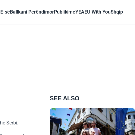
BE-së
Ballkani Perëndimor
Publikime
YEA
EU With You
Shqip
SEE ALSO
he Serbi.