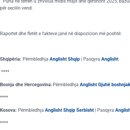
Puna në terren u zhvillua midis majit dhe qershorit 2025, bazua
për secilin vend.
Raportet dhe fletët e fakteve janë në dispozicion më poshtë:
Shqipëria:
Përmbledhja
Anglish
t
Shqip
|
Pasqyra
Anglish
t
****
Bosnja dhe Hercegovina:
Përmbledhja
Anglish
t
Gjuhë boshnja
****
Kosova:
Përmbledhja
Anglish
t
Shqip
Serbisht
|
Pasqyra
Anglis
****