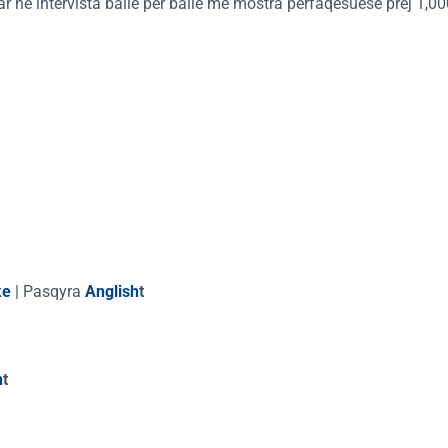
r në intervista ballë për ballë me mostra përfaqësuese prej 1,0
ke
|
Pasqyra
Anglish
t
h
t