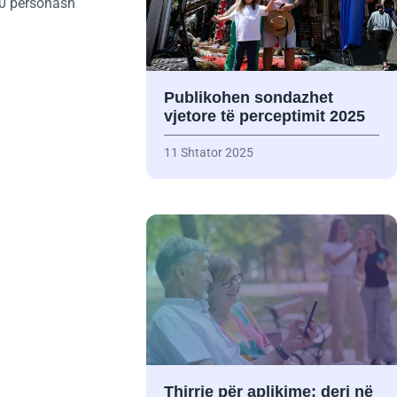
00 personash
Publikohen sondazhet
vjetore të perceptimit 2025
11 Shtator 2025
Thirrje për aplikime: deri në