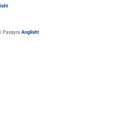
ish
t
|
Pasqyra
Anglish
t