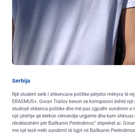
Serbija
Një student serb i shkencave politike përjetoi mënyra të r
ERASMUS+. Goran Trailov beson se korrupsioni është një ng
studiojë shkenca politike dhe më pas zgjodhi sundimin e li
një çështje që kërkon vëmendje urgjente dhe kam shkruar pë
rëndësishëm për Ballkanin Perëndimor,” shprehet ai. Goran
me një tezë rreth sundimit të ligjit në Ballkanin Perëndimo