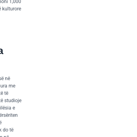
inoni 1,000
ë kulturore
a
së në
dhura me
ë të
të studioje
lësia e
ërsëriten
ë
k do të