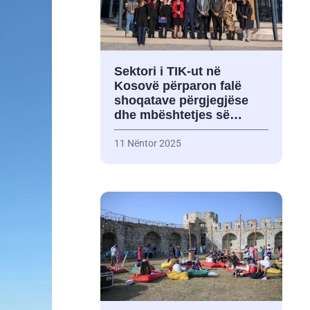
Sektori i TIK-ut në
Kosovë përparon falë
shoqatave përgjegjëse
dhe mbështetjes së…
11 Nëntor 2025