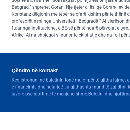
doja të thosha ‘më i sofistikuar’, por kjo është fjala e duh
Beograd,” shprehet Goran. Një tjetër cilësi që Goran-i evi
Konstanz dëgjonin më tepër se çfarë kishim për të thënë dh
profesorët e mi nga Universiteti i Beogradit.” Ai vlerëson 
ftuar nga institucionet e BE-së për të ndarë përvojat e ty
Afrikë. Ai na shpjegoi si punonte ekipi atje dhe na foli për s
Qëndro në kontakt
Regjistrohuni në buletinin tonë mujor për të gjitha lajmet e
e financimit, dhe ngjarjet! Ju gjithashtu mund të zgjidhni 
javore ose njoftime të menjëhershme.Buletini dhe njoftime