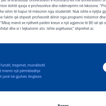
ur për të krahasuar Universitetin e Konstanz-ës me universitetin t
denton është qasja e profesorëve dhe ndërveprimi në leksione. “Pr
e ishin të hapur të mësonin nga studentët. Nuk ishte e njëjta gj
dhe faktin që shpesh profesorët dilnin nga programi mësimor dhe s
re. “Mbaj mend se njëherë patëm kreun e një agjencie të BE-së që 
fidat dhe si i tejkalonin ato. Ishte argëtuese,” shprehet ai.
 fundit, tregimet, mundësitë
të merrni një përmbledhje
t janë në gjuhen Angleze.
Pages