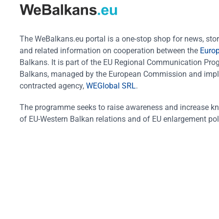
The WeBalkans.eu portal is a one-stop shop for news, stori
and related information on cooperation between the
Euro
Balkans. It is part of the EU Regional Communication Pr
Balkans, managed by the European Commission and impl
contracted agency,
WEGlobal SRL
.
The programme seeks to raise awareness and increase k
of EU-Western Balkan relations and of EU enlargement pol