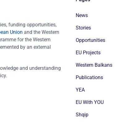
News
es, funding opportunities,
Stories
pean Union
and the Western
ogramme for the Western
Opportunities
emented by an external
EU Projects
Western Balkans
nowledge and understanding
icy.
Publications
YEA
EU With YOU
Shqip