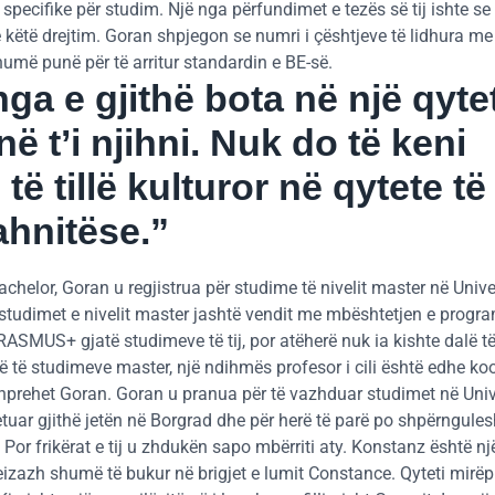
 specifike për studim. Një nga përfundimet e tezës së tij ishte se
ë këtë drejtim. Goran shpjegon se numri i çështjeve të lidhura me
umë punë për të arritur standardin e BE-së.
ga e gjithë bota në një qytet
 t’i njihni. Nuk do të keni
ë tillë kulturor në qytete të
ahnitëse.”
chelor, Goran u regjistrua për studime të nivelit master në Univer
e studimet e nivelit master jashtë vendit me mbështetjen e progra
SMUS+ gjatë studimeve të tij, por atëherë nuk ia kishte dalë t
arë të studimeve master, një ndihmës profesor i cili është edhe koo
shprehet Goran. Goran u pranua për të vazhduar studimet në Unive
jetuar gjithë jetën në Borgrad dhe për herë të parë po shpërngule
. Por frikërat e tij u zhdukën sapo mbërriti aty. Konstanz është nj
eizazh shumë të bukur në brigjet e lumit Constance. Qyteti mirëp