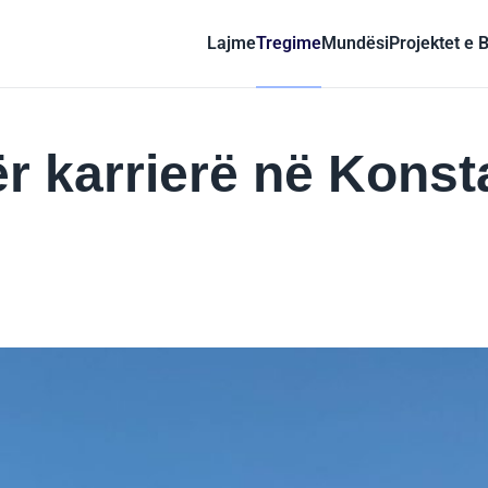
Lajme
Tregime
Mundësi
Projektet e 
ër karrierë në Konst