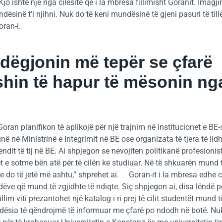
jo ishte një nga cilësitë që i la mbresa fillimisht Goranit. Imagj
dësinë t’i njihni. Nuk do të keni mundësinë të gjeni pasuri të till
oran-i.
dëgjonin më tepër se çfarë
ishin të hapur të mësonin ng
oran planifikon të aplikojë për një trajnim në institucionet e BE-
ë në Ministrinë e Integrimit në BE ose organizata të tjera të li
dit të tij në BE. Ai shpjegon se nevojiten politikanë profesionist
t e sotme bën atë për të cilën ke studiuar. Në të shkuarën mund 
 do të jetë më ashtu,” shprehet ai. Goran-it i la mbresa edhe ci
dëve që mund të zgjidhte të ndiqte. Siç shpjegon ai, disa lëndë p
im viti prezantohet një katalog i ri prej të cilit studentët mund t
undësia të qëndrojmë të informuar me çfarë po ndodh në botë. Nu