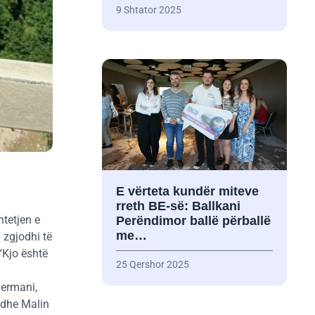
9 Shtator 2025
E vërteta kundër miteve
rreth BE-së: Ballkani
htetjen e
Perëndimor ballë përballë
me…
 zgjodhi të
“Kjo është
25 Qershor 2025
jermani,
ë dhe Malin