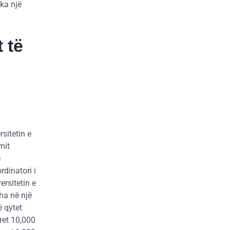
 ka një
 të
sitetin e
mit
ë
rdinatori i
rsitetin e
sha në një
ë qytet
ret 10,000