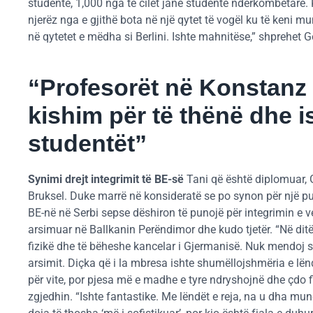
studentë, 1,000 nga të cilët janë studentë ndërkombëtarë. K
njerëz nga e gjithë bota në një qytet të vogël ku të keni mun
në qytetet e mëdha si Berlini. Ishte mahnitëse,” shprehet G
“Profesorët në Konstanz 
kishim për të thënë dhe 
studentët”
Synimi drejt integrimit të BE-së
Tani që është diplomuar, G
Bruksel. Duke marrë në konsideratë se po synon për një pun
BE-në në Serbi sepse dëshiron të punojë për integrimin e ven
arsimuar në Ballkanin Perëndimor dhe kudo tjetër. “Në ditë
fizikë dhe të bëheshe kancelar i Gjermanisë. Nuk mendoj se
arsimit. Diçka që i la mbresa ishte shumëllojshmëria e lën
për vite, por pjesa më e madhe e tyre ndryshojnë dhe çdo fill
zgjedhin. “Ishte fantastike. Me lëndët e reja, na u dha m