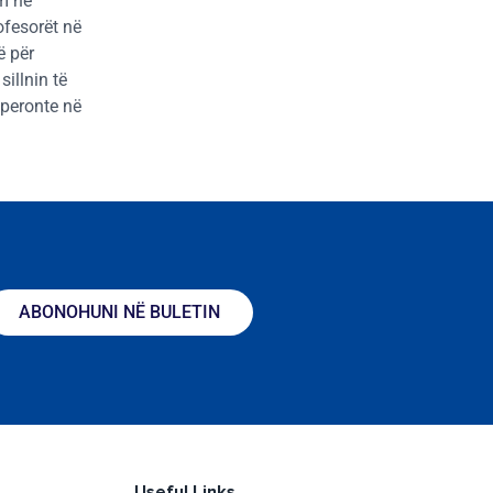
im në
ofesorët në
ë për
illnin të
operonte në
ABONOHUNI NË BULETIN
Useful Links