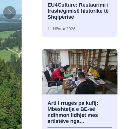
EU4Culture: Restaurimi i
trashëgimisë historike të
Shqipërisë
11 Nëntor 2025
Arti i rrugës pa kufij:
Mbështetja e BE-së
ndihmon lidhjet mes
artistëve nga…