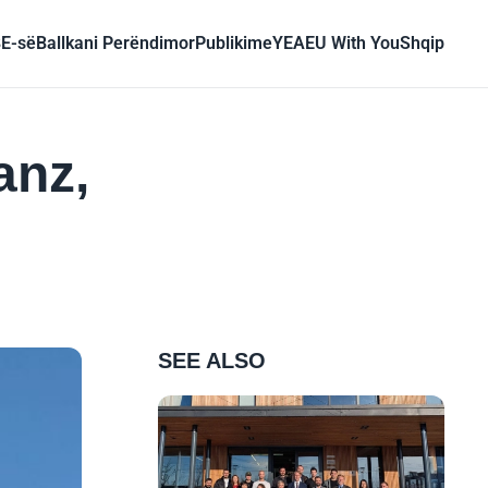
BE-së
Ballkani Perëndimor
Publikime
YEA
EU With You
Shqip
anz,
SEE ALSO