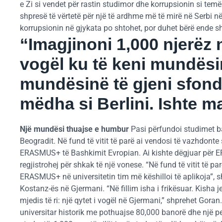
e Zi si vendet për rastin studimor dhe korrupsionin si temë
shpresë të vërtetë për një të ardhme më të mirë në Serbi n
korrupsionin në gjykata po shtohet, por duhet bërë ende sh
“Imagjinoni 1,000 njerëz n
vogël ku të keni mundësinë
mundësinë të gjeni sfond t
mëdha si Berlini. Ishte m
Një mundësi thuajse e humbur
Pasi përfundoi studimet ba
Beogradit. Në fund të vitit të parë ai vendosi të vazhdont
ERASMUS+ të Bashkimit Evropian. Ai kishte dëgjuar për ERA
regjistrohej për shkak të një vonese. “Në fund të vitit të p
ERASMUS+ në universitetin tim më këshilloi të aplikoja”, 
Kostanz-ës në Gjermani. “Në fillim isha i frikësuar. Kisha 
mjedis të ri: një qytet i vogël në Gjermani,” shprehet Goran
universitar historik me pothuajse 80,000 banorë dhe një p