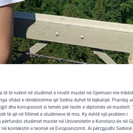
eja të të nxënit në studimet e nivelit master në Gjermani me mbës
a sfidat e rëndësishme që Serbia duhet të tejkalojë. Prandaj ai
gjit dhe korrupsionit si temën për tezën e diplomës së masterit. 
r të që në fillimet e studimeve të mia. Ky është një problem i
 përfundoi studimet master në Universitetin e Konstanz-ës në G
r në kontekstin e teorisë së Evropianizimit. Ai përzgjodhi Serbin