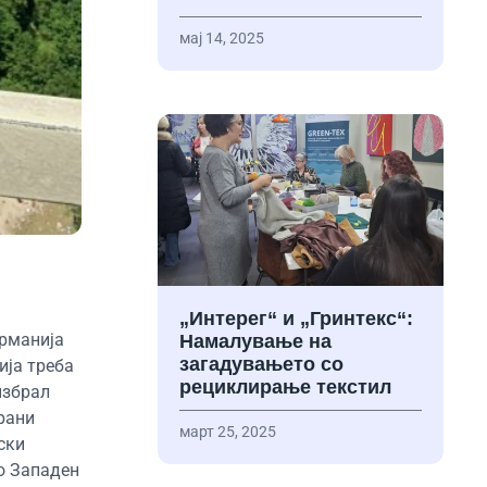
мај 14, 2025
„Интерег“ и „Гринтекс“:
ерманија
Намалување на
загадувањето со
ија треба
рециклирање текстил
избрал
рани
март 25, 2025
ски
во Западен