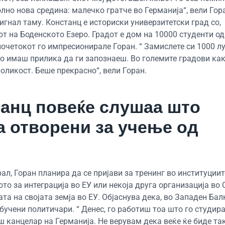
лно нова средина: малечко гратче во Германија“, вели Гора
гнал таму. Констанц е историски универзитетски град со,
от на Боденското Езеро. Градот е дом на 10000 студенти од
почетокот го импресионирале Горан. “ Замислете си 1000 лу
то имаш прилика да ги запознаеш. Во големите градови ка
оликост. Беше прекрасно“, вели Горан.
анц повеќе слушаа што
а отворени за учење од
ал, Горан планира да се пријави за тренинг во институциит
то за интеграција во ЕУ или некоја друга организација во 
та на својата земја во ЕУ. Објаснува дека, во Западен Балк
бучени политичари. “ Денес, го работиш тоа што го студир
 канцелар на Германија. Не верувам дека веќе ќе биде так