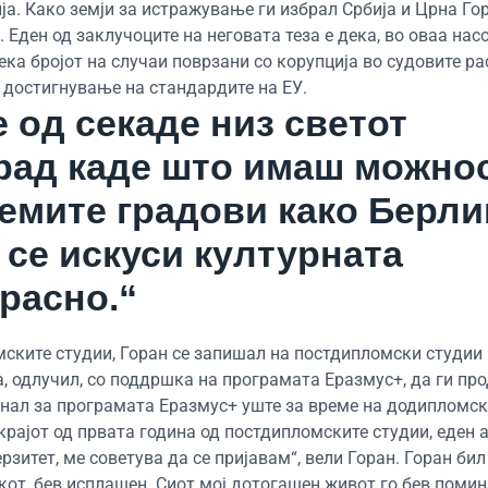
ја. Како земји за истражување ги избрал Србија и Црна Гор
 Еден од заклучоците на неговата теза е дека, во оваа насо
ка бројот на случаи поврзани со корупција во судовите раст
а достигнување на стандардите на ЕУ.
е од секаде низ светот
град каде што имаш можно
лемите градови како Берли
 се искуси културната
расно.“
ските студии, Горан се запишал на постдипломски студии
а, одлучил, со поддршка на програмата Еразмус+, да ги пр
шнал за програмата Еразмус+ уште за време на додипломск
а крајот од првата година од постдипломските студии, еден 
рзитет, ме советува да се пријавам“, вели Горан. Горан би
окот, бев исплашен. Сиот мој дотогашен живот го бев помин