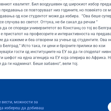
овниот квалитет. Бил воодушевен од широкиот избор пред
и предавања се повторуваат низ годините, но повеќето се 
редавања од кои студентот може да избира. “Ова беше супер
 случува во светот. Оттука, не би сакал да речам “
 да се спореди универзитетот во Констанц со тој во Белгра
а е пристапот на професорите и интерактивноста на предав
 да кажеме и беа отворени за учење од студентите. Ова н
 Белград.“ Исто така, ги цени и бројните прилики во кои
вајќи гости од институциите на ЕУ за да ги споделат нивн
ти шефот на една агенција на ЕУ која оперира во Африка. Н
да ги надминат. Беше забавно“, вели тој.
е вести, можности за
да избереш да добиваш