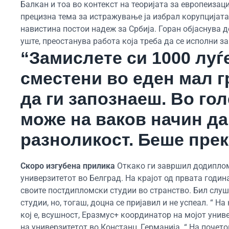
Балкан и тоа во контекст на теоријата за европеизаци
прецизна тема за истражување ја избрал корупцијата.
навистина постои надеж за Србија. Горан објаснува де
уште, преостанува работа која треба да се исполни з
“Замислете си 1000 луѓ
сместени во еден мал 
да ги запознаеш. Во го
може на ваков начин да
разноликост. Беше прек
Скоро изгубена прилика
Откако ги завршил додиплом
универзитетот во Белград. На крајот од првата годин
своите постдипломски студии во странство. Бил слу
студии, но, тогаш, доцна се пријавил и не успеал. “ Н
кој е, всушност, Еразмус+ координатор на мојот униве
на универзитетот во Констанц, Германија. “ На почет