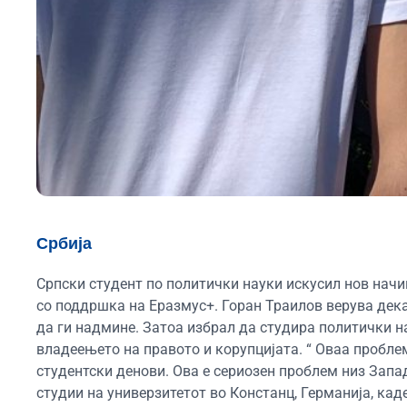
Србија
Српски студент по политички науки искусил нов начи
со поддршка на Еразмус+. Горан Траилов верува дека
да ги надмине. Затоа избрал да студира политички нау
владеењето на правото и корупцијата. “ Оваа проблем
студентски денови. Ова е сериозен проблем низ Запад
студии на универзитетот во Констанц, Германија, ка