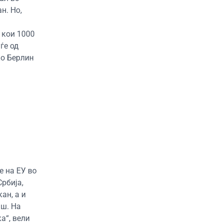
н. Но,
 кои 1000
ѓе од
ко Берлин
е на ЕУ во
Србија,
ан, а и
аш. На
а“, вели