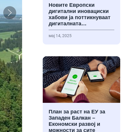
Новите Европски
дигитални иновациски
хабови ја поттикнуваат
дигиталната…
мај 14, 2025
План за раст на ЕУ за
Западен Балкан –
Економски развој и
можности за сите