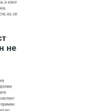
а, а како
ка,
е, но, сè
ст
н не
 на
одолжи
ите
асистент
л примен
ал во