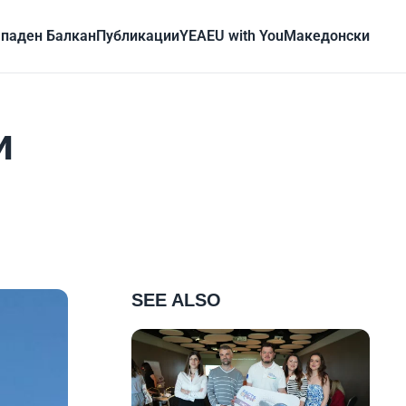
паден Балкан
Публикации
YEA
EU with You
Mакедонски
и
SEE ALSO