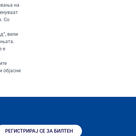
авања на
менуваат
. Со
д“, вели
ањата.
е е
ите
и објасни
РЕГИСТРИРАЈ СЕ ЗА БИЛТЕН