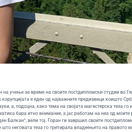
н на учење за време на своите постдипломски студии во Г
 корупцијата е еден од најважните предизвици коишто Срб
ки, а, подоцна, како тема на својата магистерска теза го 
атика бара итно внимание, а јас работам на неа од моите 
ен Балкан“, вели тој. Горан ги завршил своите постдиплом
де што неговата теза го третирала владеењето на правото 