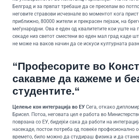
Белград и за првпат требаше да се преселам во потпо
неговите стравови исчезнале во моментот кога присти
приближно, 80000 жители и прекрасен пејзаж, на брег
меѓународни. Ова е еден од квалитетите кои уште на 
секаде низ светот сместени во еден мал град каде ш
не може на ваков начин да се искуси културната разн
“Професорите во Конст
сакавме да кажеме и бе
студентите.“
Целење кон интеграција во ЕУ
Сега, откако дипломир
Брисел. Потоа, неговата цел е работа во Министерство
поврзана со ЕУ, бидејќи сака да работи на интеграција
насекаде, постои потреба од повеќе професионално о
времето, било можно да студираш физика и да станеш