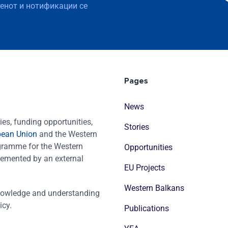
тенот и нотификации се
Pages
News
es, funding opportunities,
Stories
pean Union
and the Western
ogramme for the Western
Opportunities
emented by an external
EU Projects
Western Balkans
nowledge and understanding
icy.
Publications