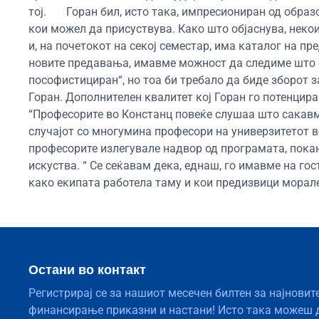
тој. Горан бил, исто така, импресиониран од образ
кои можел да присуствува. Како што објаснува, неко
и, на почетокот на секој семестар, има каталог на п
новите предавања, имавме можност да следиме што се
пософистициран“, но тоа би требало да биде зборот за
Горан. Дополнителен квалитет кој Горан го потенцир
“Професорите во Констанц повеќе слушаа што сакавме
случајот со многумина професори на универзитетот во
професорите излегувале надвор од програмата, покану
искуства. “ Се сеќавам дека, еднаш, го имавме на гос
како екипата работела таму и кои предизвици морале 
Остани во контакт
Регистрирај се за нашиот месечен билтен за најновит
финансирање приказни и настани! Исто така можеш 