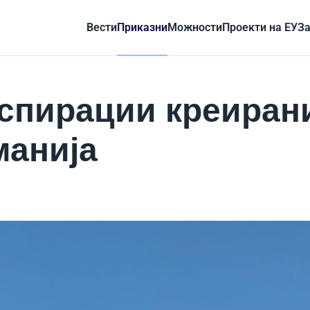
Вести
Приказни
Можности
Проекти на ЕУ
За
аспирации креиран
манија