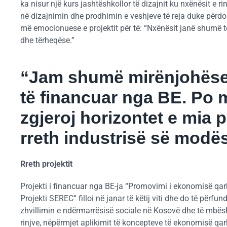
ka nisur një kurs jashtëshkollor të dizajnit ku nxënësit e r
në dizajnimin dhe prodhimin e veshjeve të reja duke përdor
më emocionuese e projektit për të: “Nxënësit janë shumë t
dhe tërheqëse.”
“Jam shumë mirënjohëse 
të financuar nga BE. Po 
zgjeroj horizontet e mia p
rreth industrisë së modës
Rreth projektit
Projekti i financuar nga BE-ja “Promovimi i ekonomisë qar
Projekti SEREC” filloi në janar të këtij viti dhe do të përfu
zhvillimin e ndërmarrësisë sociale në Kosovë dhe të mbësh
rinjve, nëpërmjet aplikimit të koncepteve të ekonomisë qar