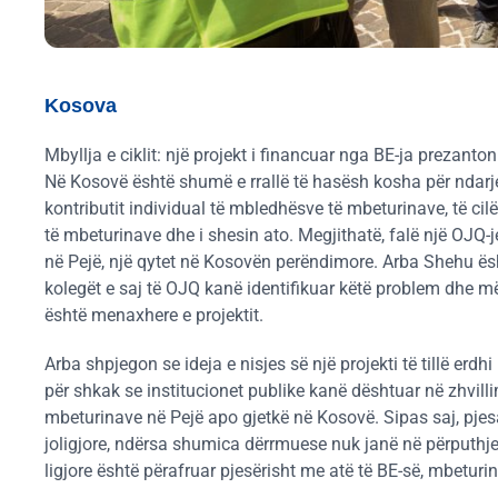
Kosova
Mbyllja e ciklit: një projekt i financuar nga BE-ja prezanton 
Në Kosovë është shumë e rrallë të hasësh kosha për ndarje
kontributit individual të mbledhësve të mbeturinave, të c
të mbeturinave dhe i shesin ato. Megjithatë, falë një OJQ-je 
në Pejë, një qytet në Kosovën perëndimore. Arba Shehu ësh
kolegët e saj të OJQ kanë identifikuar këtë problem dhe më
është menaxhere e projektit.
Arba shpjegon se ideja e nisjes së një projekti të tillë erd
për shkak se institucionet publike kanë dështuar në zhvil
mbeturinave në Pejë apo gjetkë në Kosovë. Sipas saj, pjes
joligjore, ndërsa shumica dërrmuese nuk janë në përputhj
ligjore është përafruar pjesërisht me atë të BE-së, mbet