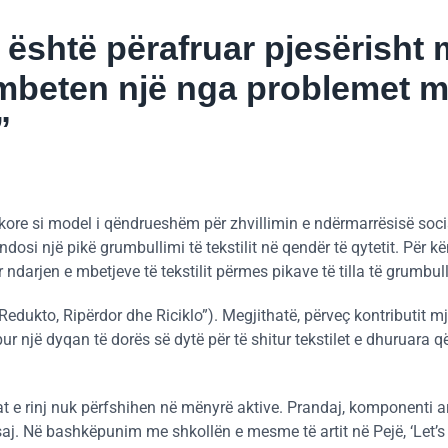
 është përafruar pjesërisht
 mbeten një nga problemet 
”
kore si model i qëndrueshëm për zhvillimin e ndërmarrësisë soci
endosi një pikë grumbullimi të tekstilit në qendër të qytetit. Për 
ër ndarjen e mbetjeve të tekstilit përmes pikave të tilla të grumbull
Redukto, Ripërdor dhe Riciklo”). Megjithatë, përveç kontributit mj
 një dyqan të dorës së dytë për të shitur tekstilet e dhuruara q
t e rinj nuk përfshihen në mënyrë aktive. Prandaj, komponenti a
saj. Në bashkëpunim me shkollën e mesme të artit në Pejë, ‘Let’s 