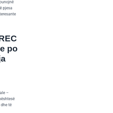
, punojnë
të pjesa
teresante
EREC
he po
ja
ale –
mbështesë
 dhe të