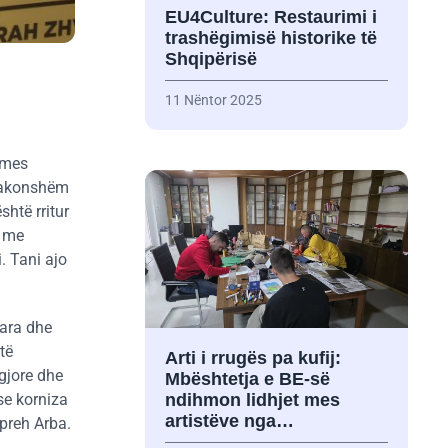
EU4Culture: Restaurimi i
trashëgimisë historike të
Shqipërisë
11 Nëntor 2025
rmes
 zakonshëm
shtë rritur
u me
. Tani ajo
uara dhe
të
Arti i rrugës pa kufij:
gjore dhe
Mbështetja e BE-së
se korniza
ndihmon lidhjet mes
artistëve nga…
preh Arba.