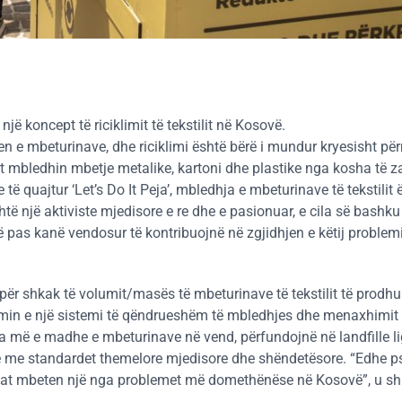
një koncept të riciklimit të tekstilit në Kosovë.
n e mbeturinave, dhe riciklimi është bërë i mundur kryesisht pë
ilët mbledhin mbetje metalike, kartoni dhe plastike nga kosha të
të quajtur ‘Let’s Do It Peja’, mbledhja e mbeturinave të tekstilit ë
të një aktiviste mjedisore e re dhe e pasionuar, e cila së bashk
 pas kanë vendosur të kontribuojnë në zgjidhjen e këtij problemi
hi për shkak të volumit/masës të mbeturinave të tekstilit të prodh
limin e një sistemi të qëndrueshëm të mbledhjes dhe menaxhimit 
a më e madhe e mbeturinave në vend, përfundojnë në landfille li
e me standardet themelore mjedisore dhe shëndetësore. “Edhe p
urinat mbeten një nga problemet më domethënëse në Kosovë”, u sh