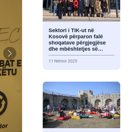
Sektori i TIK-ut në
Kosovë përparon falë
shoqatave përgjegjëse
dhe mbështetjes së…
11 Nëntor 2025