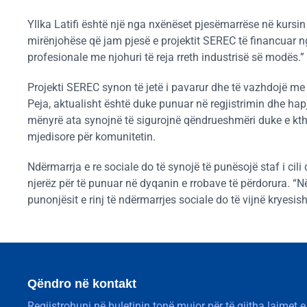
Yllka Latifi është një nga nxënëset pjesëmarrëse në kursin
mirënjohëse që jam pjesë e projektit SEREC të financuar n
profesionale me njohuri të reja rreth industrisë së modës.”
Projekti SEREC synon të jetë i pavarur dhe të vazhdojë me a
Peja, aktualisht është duke punuar në regjistrimin dhe hap
mënyrë ata synojnë të sigurojnë qëndrueshmëri duke e kth
mjedisore për komunitetin.
Ndërmarrja e re sociale do të synojë të punësojë staf i cili 
njerëz për të punuar në dyqanin e rrobave të përdorura. “N
punonjësit e rinj të ndërmarrjes sociale do të vijnë kryesish
Qëndro në kontakt
Regjistrohuni në buletinin tonë mujor për të gjitha lajmet e