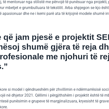
inj, të mentoruar nga stilistë me përvojë të punësuar nga projekti
ur mbetjet e grumbulluara të tekstilit. Arba shpjegon se kjo ësh
ë apasionuar dhe ne i kemi parë ata të krijojnë modele shumë in
që jam pjesë e projektit S
mësoj shumë gjëra të reja d
rofesionale me njohuri të re
.”
kore si model i qëndrueshëm për zhvillimin e ndërmarrësisë soci
ndojë në dhjetor 2021. Qëllimi i përgjithshëm i projektit është të 
tesë punësimin e grupeve të margjinalizuara, kryesisht të grave
kore.