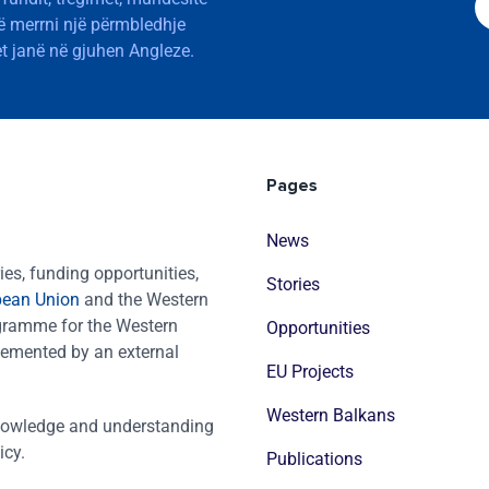
të merrni një përmbledhje
t janë në gjuhen Angleze.
Pages
News
es, funding opportunities,
Stories
pean Union
and the Western
ogramme for the Western
Opportunities
emented by an external
EU Projects
Western Balkans
nowledge and understanding
icy.
Publications