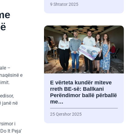
9 Shtator 2025
 me
më
ale –
kënaqësinë e
imit.
E vërteta kundër miteve
rreth BE-së: Ballkani
Perëndimor ballë përballë
edisor,
me…
ë janë në
25 Qershor 2025
rsimor i
Do It Peja’