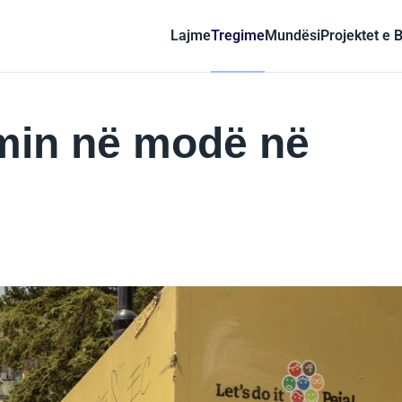
Lajme
Tregime
Mundësi
Projektet e 
imin në modë në