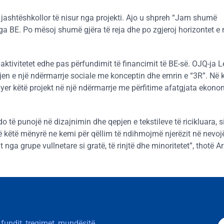
 jashtëshkollor të nisur nga projekti. Ajo u shpreh “Jam shumë
ga BE. Po mësoj shumë gjëra të reja dhe po zgjeroj horizontet e
ktivitetet edhe pas përfundimit të financimit të BE-së. OJQ-ja Le
jen e një ndërmarrje sociale me konceptin dhe emrin e “3R”. Në 
yer këtë projekt në një ndërmarrje me përfitime afatgjata ekono
do të punojë në dizajnimin dhe qepjen e tekstileve të ricikluara, s
ë këtë mënyrë ne kemi për qëllim të ndihmojmë njerëzit në nevojë
t nga grupe vullnetare si gratë, të rinjtë dhe minoritetet”, thotë A
 fundit, tregimet, mundësitë