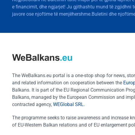
e financimit, dhe ngjarjet! Ju gjithashtu mund të zgjidhni 
javore ose njoftime të menjëhershme.Buletini dhe njoftime
The WeBalkans.eu portal is a one-stop shop for news, stori
and related information on cooperation between the
Euro
Balkans. It is part of the EU Regional Communication Pr
Balkans, managed by the European Commission and impl
contracted agency,
WEGlobal SRL
.
The programme seeks to raise awareness and increase k
of EU-Western Balkan relations and of EU enlargement pol