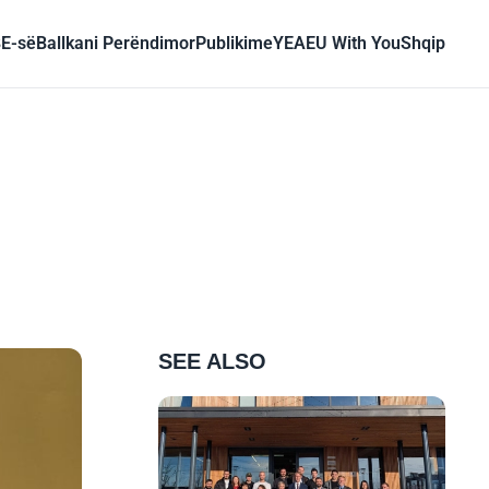
BE-së
Ballkani Perëndimor
Publikime
YEA
EU With You
Shqip
SEE ALSO