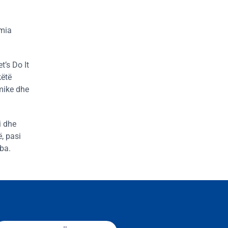
 mia
t’s Do It
këtë
mike dhe
i dhe
, pasi
rba.