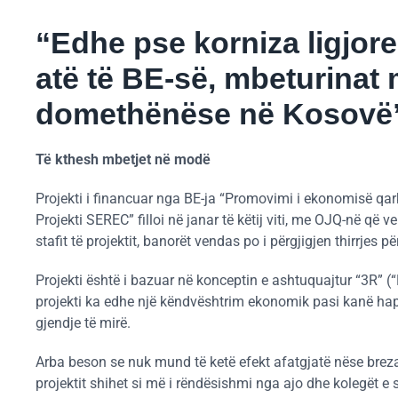
“Edhe pse korniza ligjore
atë të BE-së, mbeturinat
domethënëse në Kosovë
Të kthesh mbetjet në modë
Projekti i financuar nga BE-ja “Promovimi i ekonomisë qar
Projekti SEREC” filloi në janar të këtij viti, me OJQ-në që v
stafit të projektit, banorët vendas po i përgjigjen thirrjes p
Projekti është i bazuar në konceptin e ashtuquajtur “3R” (“
projekti ka edhe një këndvështrim ekonomik pasi kanë hapur
gjendje të mirë.
Arba beson se nuk mund të ketë efekt afatgjatë nëse breza
projektit shihet si më i rëndësishmi nga ajo dhe kolegët e 