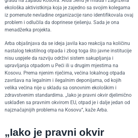
gradu na zapadu Kosova. Arba Šehu je mlada i zagrižena
ekološka aktivistkinja koja je zajedno sa svojim kolegama
iz pomenute nevladine organizacije rano identifikovala ovaj
problem i odlučila da doprinese rješenju. Sada je ona
menadžerka projekta.
Arba objašnjava da se ideja javila kao reakcija na količinu
nastalog tekstilnog otpada i zbog toga što javne institucije
nisu uspjele da razviju održivi sistem sakupljanja i
upravljanja otpadom u Peći ili u drugim mjestima na
Kosovu. Prema njenim riječima, većina lokalnog otpada
završava na legalnim i ilegalnim deponijama, od kojih
velika većina nije u skladu sa osnovnim ekološkim i
zdravstvenim standardima. „Iako je pravni okvir djelimično
usklađen sa pravnim okvirom EU, otpad je i dalje jedan od
najznačajnijih problema na Kosovu“, kaže Arba.
„Iako je pravni okvir