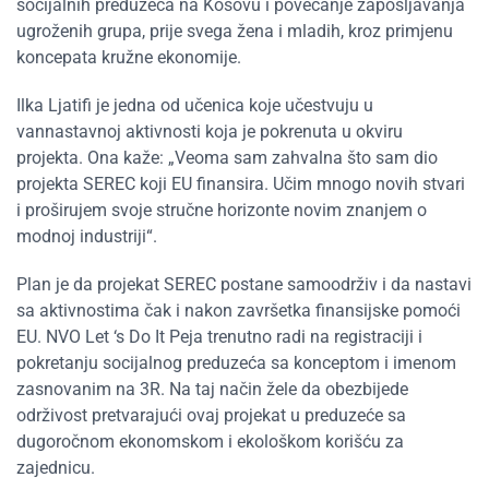
socijalnih preduzeća na Kosovu i povećanje zapošljavanja
ugroženih grupa, prije svega žena i mladih, kroz primjenu
koncepata kružne ekonomije.
Ilka Ljatifi je jedna od učenica koje učestvuju u
vannastavnoj aktivnosti koja je pokrenuta u okviru
projekta. Ona kaže: „Veoma sam zahvalna što sam dio
projekta SEREC koji EU finansira. Učim mnogo novih stvari
i proširujem svoje stručne horizonte novim znanjem o
modnoj industriji“.
Plan je da projekat SEREC postane samoodrživ i da nastavi
sa aktivnostima čak i nakon završetka finansijske pomoći
EU. NVO Let ‘s Do It Peja trenutno radi na registraciji i
pokretanju socijalnog preduzeća sa konceptom i imenom
zasnovanim na 3R. Na taj način žele da obezbijede
održivost pretvarajući ovaj projekat u preduzeće sa
dugoročnom ekonomskom i ekološkom korišću za
zajednicu.