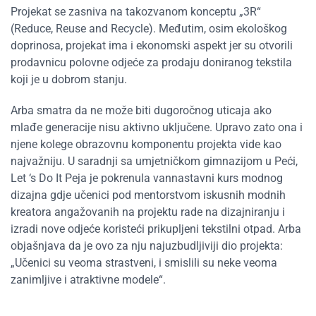
Projekat se zasniva na takozvanom konceptu „3R“
(Reduce, Reuse and Recycle). Međutim, osim ekološkog
doprinosa, projekat ima i ekonomski aspekt jer su otvorili
prodavnicu polovne odjeće za prodaju doniranog tekstila
koji je u dobrom stanju.
Arba smatra da ne može biti dugoročnog uticaja ako
mlađe generacije nisu aktivno uključene. Upravo zato ona i
njene kolege obrazovnu komponentu projekta vide kao
najvažniju. U saradnji sa umjetničkom gimnazijom u Peći,
Let ‘s Do It Peja je pokrenula vannastavni kurs modnog
dizajna gdje učenici pod mentorstvom iskusnih modnih
kreatora angažovanih na projektu rade na dizajniranju i
izradi nove odjeće koristeći prikupljeni tekstilni otpad. Arba
objašnjava da je ovo za nju najuzbudljiviji dio projekta:
„Učenici su veoma strastveni, i smislili su neke veoma
zanimljive i atraktivne modele“.