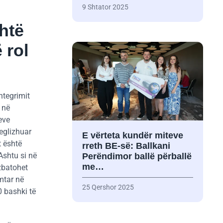
9 Shtator 2025
htë
 rol
ntegrimit
 në
eve
neglizhuar
E vërteta kundër miteve
t është
rreth BE-së: Ballkani
Ashtu si në
Perëndimor ballë përballë
me…
 zbatohet
imtar në
25 Qershor 2025
0 bashki të