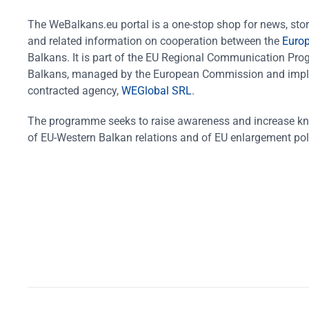
The WeBalkans.eu portal is a one-stop shop for news, stori
and related information on cooperation between the
Euro
Balkans. It is part of the EU Regional Communication Pr
Balkans, managed by the European Commission and impl
contracted agency,
WEGlobal SRL
.
The programme seeks to raise awareness and increase k
of EU-Western Balkan relations and of EU enlargement pol