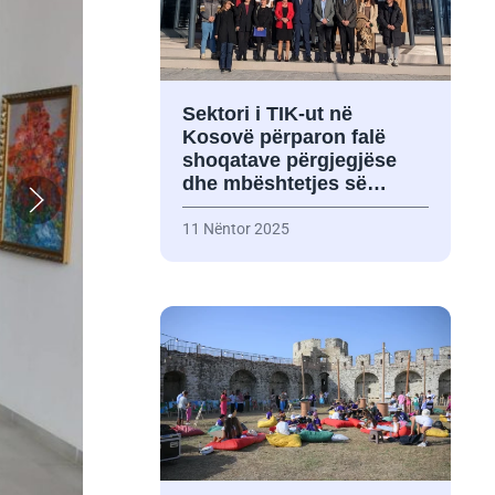
Sektori i TIK-ut në
Kosovë përparon falë
shoqatave përgjegjëse
dhe mbështetjes së…
11 Nëntor 2025