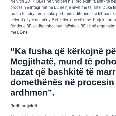
Në vitin 2017, BE-ja në Shqipëri nisi projektin “Bashkitë për
procesin e integrimit në BE në një nivel më të lartë. Duke f
fusha të ndryshme, duke përfshirë ndihmën e të 61 bashkiv
detyrat e tyre në mënyrë efektive dhe efikase. Projekti orga
fondet e BE-së dhe mbështeti njësitë e BE-së në organizim
me BE-në.
“Ka fusha që kërkojnë p
Megjithatë, mund të poh
bazat që bashkitë të mar
domethënës në procesin e
ardhmen”.
Rreth projektit