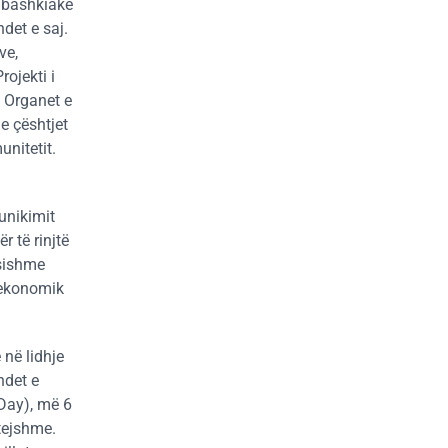
s bashkiake
det e saj.
ve,
rojekti i
. Organet e
e çështjet
unitetit.
unikimit
 të rinjtë
ësishme
e ekonomik
 në lidhje
ndet e
 Day), më 6
tejshme.