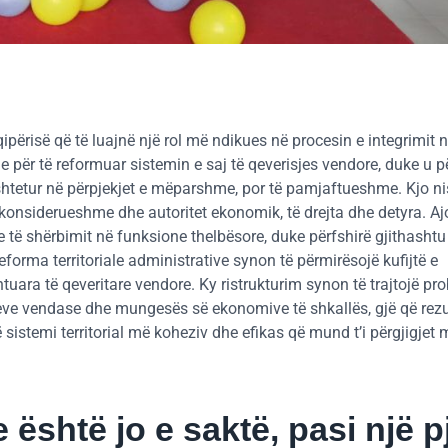
përisë që të luajnë një rol më ndikues në procesin e integrimit 
 për të reformuar sistemin e saj të qeverisjes vendore, duke u p
ështetur në përpjekjet e mëparshme, por të pamjaftueshme. Kjo n
konsiderueshme dhe autoritet ekonomik, të drejta dhe detyra. A
dhe të shërbimit në funksione thelbësore, duke përfshirë gjithashtu
reforma territoriale administrative synon të përmirësojë kufijtë e
ntuara të qeveritare vendore. Ky ristrukturim synon të trajtojë pr
ve vendase dhe mungesës së ekonomive të shkallës, gjë që rezu
jë sistemi territorial më koheziv dhe efikas që mund t’i përgjigjet
 është jo e saktë, pasi një p