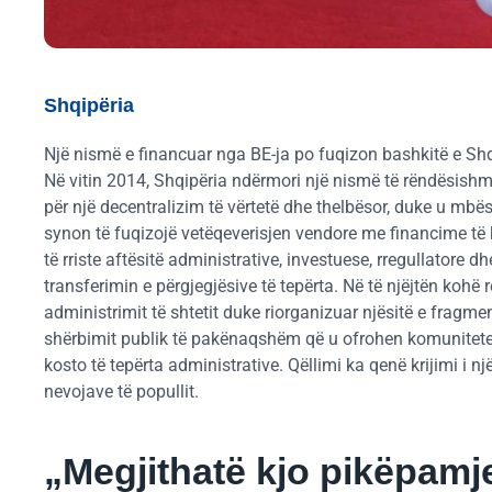
Shqipëria
Një nismë e financuar nga BE-ja po fuqizon bashkitë e Shqi
Në vitin 2014, Shqipëria ndërmori një nismë të rëndësishme
për një decentralizim të vërtetë dhe thelbësor, duke u mb
synon të fuqizojë vetëqeverisjen vendore me financime të 
të rriste aftësitë administrative, investuese, rregullatore 
transferimin e përgjegjësive të tepërta. Në të njëjtën kohë 
administrimit të shtetit duke riorganizuar njësitë e fragme
shërbimit publik të pakënaqshëm që u ofrohen komunitete
kosto të tepërta administrative. Qëllimi ka qenë krijimi i n
nevojave të popullit.
„Megjithatë kjo pikëpamje