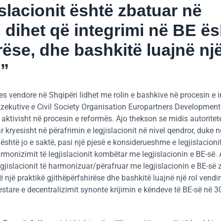
slacionit është zbatuar në
 dihet që integrimi në BE ës
rëse, dhe bashkitë luajnë një
.”
jes vendore në Shqipëri lidhet me rolin e bashkive në procesin e i
kzekutive e Civil Society Organisation Europartners Development
 aktivisht në procesin e reformës. Ajo thekson se midis autoritet
kryesisht në përafrimin e legjislacionit në nivel qendror, duke 
është jo e saktë, pasi një pjesë e konsiderueshme e legjislacioni
rmonizimit të legjislacionit kombëtar me legjislacionin e BE-së. 
egjislacionit të harmonizuar/përafruar me legjislacionin e BE-së
ë një praktikë gjithëpërfshirëse dhe bashkitë luajnë një rol vend
lestare e decentralizimit synonte krijimin e këndeve të BE-së në 3