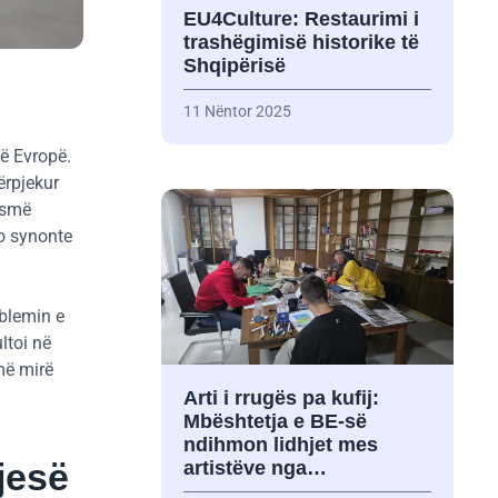
EU4Culture: Restaurimi i
trashëgimisë historike të
Shqipërisë
11 Nëntor 2025
në Evropë.
ërpjekur
ismë
jo synonte
oblemin e
ltoi në
 më mirë
Arti i rrugës pa kufij:
Mbështetja e BE-së
ndihmon lidhjet mes
jesë
artistëve nga…