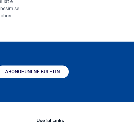
llat e
e besim se
 pohon
ABONOHUNI NË BULETIN
Useful Links