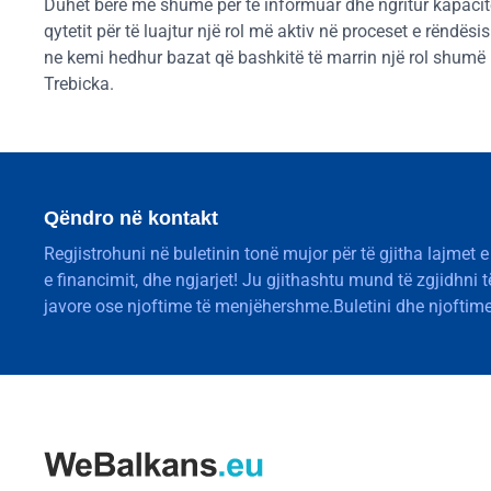
Duhet bërë më shumë për të informuar dhe ngritur kapacitet
qytetit për të luajtur një rol më aktiv në proceset e rëndë
ne kemi hedhur bazat që bashkitë të marrin një rol shumë
Trebicka.
Qëndro në kontakt
Regjistrohuni në buletinin tonë mujor për të gjitha lajmet e
e financimit, dhe ngjarjet! Ju gjithashtu mund të zgjidhni 
javore ose njoftime të menjëhershme.Buletini dhe njoftime