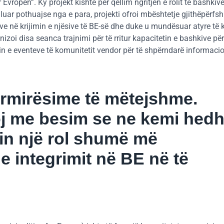
 Evropën”. Ky projekt kishte për qëllim ngritjen e rolit të bashkiv
illuar pothuajse nga e para, projekti ofroi mbështetje gjithëpërfsh
e në krijimin e njësive të BE-së dhe duke u mundësuar atyre të 
nizoi disa seanca trajnimi për të rritur kapacitetin e bashkive për
in e eventeve të komunitetit vendor për të shpërndarë informacio
ërmirësime të mëtejshme.
oj me besim se ne kemi hed
rin një rol shumë më
 integrimit në BE në të