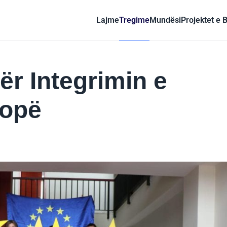
Lajme
Tregime
Mundësi
Projektet e 
ër Integrimin e
ropë