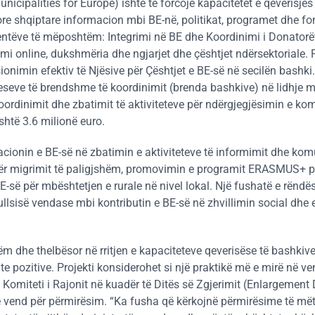
unicipalities for Europe) ishte të forcojë kapacitetet e qeverisje
re shqiptare informacion mbi BE-në, politikat, programet dhe fon
onentëve të mëposhtëm: Integrimi në BE dhe Koordinimi i Donatorë
mi online, dukshmëria dhe ngjarjet dhe çështjet ndërsektoriale. P
ionimin efektiv të Njësive për Çështjet e BE-së në secilën bashki
eseve të brendshme të koordinimit (brenda bashkive) në lidhje m
koordinimit dhe zbatimit të aktiviteteve për ndërgjegjësimin e kom
është 3.6 milionë euro.
gacionin e BE-së në zbatimin e aktiviteteve të informimit dhe kom
ër migrimit të paligjshëm, promovimin e programit ERASMUS+ për
E-së për mbështetjen e rurale në nivel lokal. Një fushatë e rënd
ullsisë vendase mbi kontributin e BE-së në zhvillimin social dh
hëm dhe thelbësor në rritjen e kapaciteteve qeverisëse të bashkive
e pozitive. Projekti konsiderohet si një praktikë më e mirë në ve
Komiteti i Rajonit në kuadër të Ditës së Zgjerimit (Enlargement
e vend për përmirësim. “Ka fusha që kërkojnë përmirësime të më