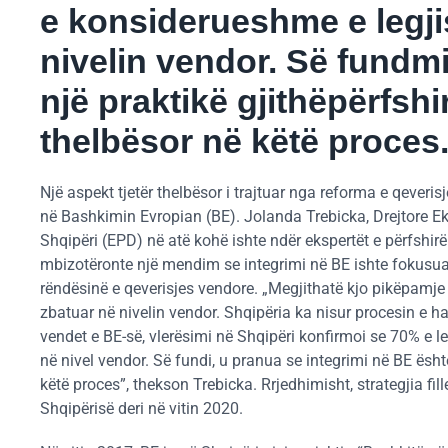
e konsiderueshme e legji
nivelin vendor. Së fundmi
një praktikë gjithëpërfshi
thelbësor në këtë proces
Një aspekt tjetër thelbësor i trajtuar nga reforma e qeveris
në Bashkimin Evropian (BE). Jolanda Trebicka, Drejtore E
Shqipëri (EPD) në atë kohë ishte ndër ekspertët e përfshirë
mbizotëronte një mendim se integrimi në BE ishte fokusuar 
rëndësinë e qeverisjes vendore. „Megjithatë kjo pikëpamje 
zbatuar në nivelin vendor. Shqipëria ka nisur procesin e ha
vendet e BE-së, vlerësimi në Shqipëri konfirmoi se 70% e l
në nivel vendor. Së fundi, u pranua se integrimi në BE ësht
këtë proces”, thekson Trebicka. Rrjedhimisht, strategjia fil
Shqipërisë deri në vitin 2020.