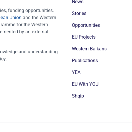
News
es, funding opportunities,
Stories
pean Union
and the Western
ogramme for the Western
Opportunities
emented by an external
EU Projects
Western Balkans
nowledge and understanding
icy.
Publications
YEA
EU With YOU
Shqip