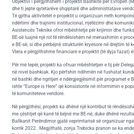
Objektivi i përgjithshëm i projektit Bashkitë për Evropën (M
dhe ti jepte qytetarëve shqiptarë dhe administratave vendo
Të gjitha aktivitetet e projektit u organizuan rreth komp
ndërtimi dhe trajnimi institucional, rrjetëzimi dhe komuniki
Asistencës Teknike ofroi mbështetje për krijimin dhe funks
BE-së luajnë një rol të rëndësishëm në menaxhimin e proc
e BE-së, si dhe përbëjnë strukturën kryesore në drejtim të 
Vlera e përgjithshme financiare e projektit (të dyja fazat) 
Për më tepër, projekti ka ofruar mbështetjen e tij për Dele
në nivel bashkiak. Kjo përfshin ndihmën në fushatat kund
në bashki dhe ngritjen e ndërgjegjësimit për programet e B
ishte “Europe is Here” që konsistonte në informimin e pop
të komuniteteve vendore.
Në përgjithësi, projekti ka dhënë një kontribut të rëndësis
me çështjet që kanë të bëjnë me BE-në, duke dhënë rezultat
Ballkanit Perëndimor gjatë veprimtarisë së organizuar nga 
korrik 2022. Megjithatë, zonja Trebicka pranon se ka end