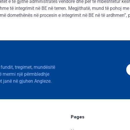
et e të gjithë administratës vendore dhe për të mbështetur këshi
sishme të integrimit në BE në terren. Megjithatë, mund të pohoj m
 më domethënës në procesin e integrimit në BE në të ardhmen”,
 fundit, tregimet, mundësitë
të merrni një përmbledhje
t janë në gjuhen Angleze.
Pages