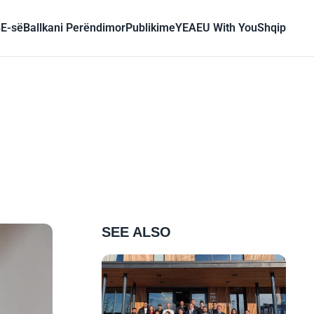
BE-së
Ballkani Perëndimor
Publikime
YEA
EU With You
Shqip
SEE ALSO