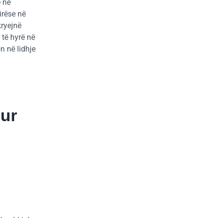
e në
irëse në
kryejnë
 të hyrë në
n në lidhje
hur