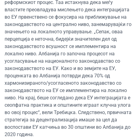
реформскиот процес. Таа истакнува дека меѓу
властите преовладува мислењето дека интеграцијата
во ЕУ првенствено се фокусира на приближување на
законодавството на централно ниво, занемарувајќи го
значењето на локалното управување. „Сепак, оваа
перцепција е неточна, бидејќи значителен дел од
законодавството всушност се имплементира на
локално ниво. Албанија го започна процесот на
усогласување на националното законодавство со
законодавството на ЕУ. Како и во земјите на ЕУ,
проценката во Албанија потврди дека 70% од
хармонизираното/усогласеното законодавство со
законодавството на ЕУ се имплементира на локално
ниво. На крај, беше согледано дека ЕУ интеграцијата е
сеопфатна практика и општините играат клучна улога
во овој процес“, вели Требицка. Следствено, првичната
стратегија за децентрализација имаше за цел да
воспостави ЕУ катчиња во 30 општини во Албанија до
2020 година.