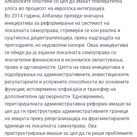
албанските општини со цел да имаат повлијателна
улога во процесот на европска интеграција.
Во 2014 година, Албанија презеде значајна
иницијатива за реформирање на системот на
локалната самоуправа, стремејќи се кон реална и
суштинска децентрализација, преку надградба на
претходните, но недоволни напори. Оваа иницијатива
се обиде да ја зајакне локалната самоуправа со
значителни финансиски и економски овластувања,
права и одговорности. Целта на оваа иницијатива е
подобрување на административните, инвестициските,
регулаторните и услужните способности во основните
функции, истовремено опфаќајќи и трансфер на
дополнителни одговорности. Едновремено,
територијалната административна реформа имаше за
цел да ги преструктуира административните граници
на земјата преку реорганизација на фрагментираните
единици на локалната самоуправа. Ова
преструктуирање имаше за цел да ги реши проблемите