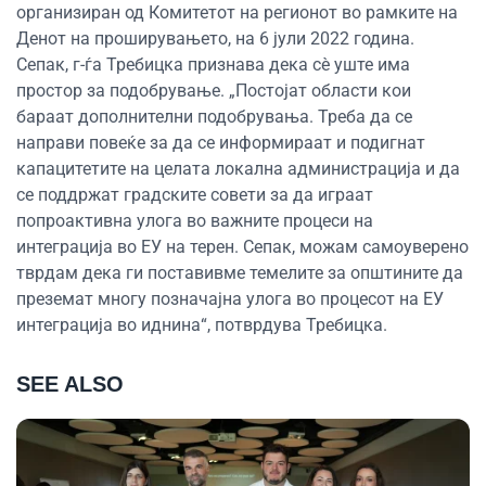
организиран од Комитетот на регионот во рамките на
Денот на проширувањето, на 6 јули 2022 година.
Сепак, г-ѓа Требицка признава дека сè уште има
простор за подобрување. „Постојат области кои
бараат дополнителни подобрувања. Треба да се
направи повеќе за да се информираат и подигнат
капацитетите на целата локална администрација и да
се поддржат градските совети за да играат
попроактивна улога во важните процеси на
интеграција во ЕУ на терен. Сепак, можам самоуверено
тврдам дека ги поставивме темелите за општините да
преземат многу позначајна улога во процесот на ЕУ
интеграција во иднина“, потврдува Требицка.
SEE ALSO