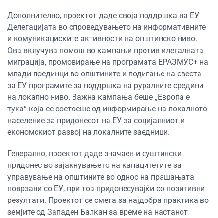
Дополнително, проектот даде своја поддршка на ЕУ
Делегацијата во спроведувањето на информативните
и комуникациските активности на општинско ниво.
Ова вклучува помош во кампањи против илегалната
миграција, промовирање на програмата ЕРАЗМУС+ на
млади поединци во општините и подигање на свеста
за ЕУ програмите за поддршка на руралните средини
на локално ниво. Важна кампања беше „Европа е
тука“ која се состоеше од информирање на локалното
население за придонесот на ЕУ за социјалниот и
економскиот развој на локалните заедници.
Генерално, проектот даде значаен и суштински
придонес во зајакнувањето на капацитетите за
управување на општините во однос на прашањата
поврзани со ЕУ, при тоа придонесувајќи со позитивни
резултати. Проектот се смета за најдобра практика во
земјите од Западен Балкан за време на настанот