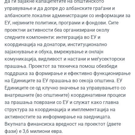
да ги зајакне капацитетите на општинското
управување и да допре до албанските граѓани и
албанските локални администрации со информации за
ЕУ, нејзините политики, програми и фондови. Сите
проектни активности беа организирани околу
следните компоненти: интеграција во ЕУ и
координација на донатори, институционално
зајакнување и обука, вмрежување и онлајн
комуникација, видливост и настани и меѓусекторски
прашања. Проектот за техничка помош обезбеди
поддршка за формирање и ефективно функционирање
на Единиците за ЕУ прашања во секоја општина. ЕУ
Единиците се од клучно значење за управувањето со
внатрешните (во општините) координативни процеси
за прашања поврзани со ЕУ и служат како главна
структура за координација и имплементација на
активностите за информирање на заедницата.
Вкупната финансиска вредност на проектот (двете
фази) е 3,6 милиони евра.