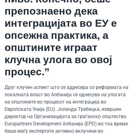
препознаено дека
интеграцијата во ЕУ е
опсежна практика, а
општините играат
клучна улога во овој
процес.”
Друг клучен аспект што се адресира со реформата на
локалната власт во Албанија се однесува на улогата
на општините во процесот на интеграција во
Европската Унија (EU). Јоланда Требицка, извршен
директор на Организацијата за граѓанско општество
Europartners Development Албанија (EPD) во тоа време
беше меѓу експертите активно вклучени во