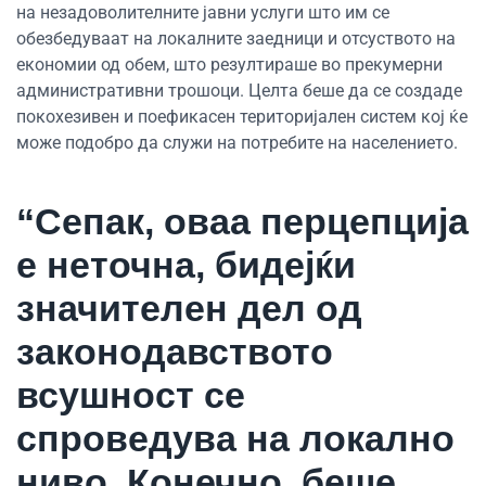
на незадоволителните јавни услуги што им се
обезбедуваат на локалните заедници и отсуството на
економии од обем, што резултираше во прекумерни
административни трошоци. Целта беше да се создаде
покохезивен и поефикасен територијален систем кој ќе
може подобро да служи на потребите на населението.
“Сепак, оваа перцепција
е неточна, бидејќи
значителен дел од
законодавството
всушност се
спроведува на локално
ниво. Конечно, беше