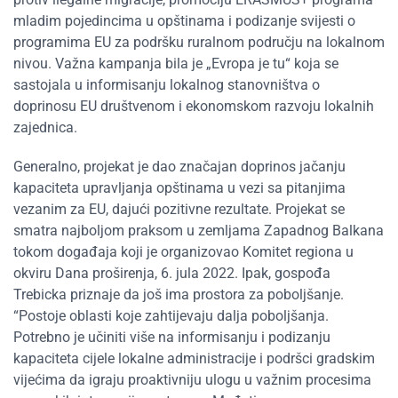
mladim pojedincima u opštinama i podizanje svijesti o
programima EU za podršku ruralnom području na lokalnom
nivou. Važna kampanja bila je „Evropa je tu“ koja se
sastojala u informisanju lokalnog stanovništva o
doprinosu EU društvenom i ekonomskom razvoju lokalnih
zajednica.
Generalno, projekat je dao značajan doprinos jačanju
kapaciteta upravljanja opštinama u vezi sa pitanjima
vezanim za EU, dajući pozitivne rezultate. Projekat se
smatra najboljom praksom u zemljama Zapadnog Balkana
tokom događaja koji je organizovao Komitet regiona u
okviru Dana proširenja, 6. jula 2022. Ipak, gospođa
Trebicka priznaje da još ima prostora za poboljšanje.
“Postoje oblasti koje zahtijevaju dalja poboljšanja.
Potrebno je učiniti više na informisanju i podizanju
kapaciteta cijele lokalne administracije i podršci gradskim
vijećima da igraju proaktivniju ulogu u važnim procesima