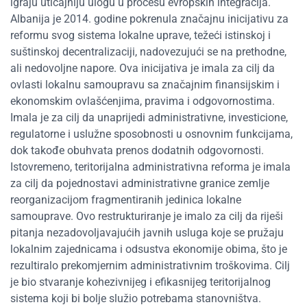
igraju uticajniju ulogu u procesu evropskih integracija.
Albanija je 2014. godine pokrenula značajnu inicijativu za
reformu svog sistema lokalne uprave, težeći istinskoj i
suštinskoj decentralizaciji, nadovezujući se na prethodne,
ali nedovoljne napore. Ova inicijativa je imala za cilj da
ovlasti lokalnu samoupravu sa značajnim finansijskim i
ekonomskim ovlašćenjima, pravima i odgovornostima.
Imala je za cilj da unaprijedi administrativne, investicione,
regulatorne i uslužne sposobnosti u osnovnim funkcijama,
dok takođe obuhvata prenos dodatnih odgovornosti.
Istovremeno, teritorijalna administrativna reforma je imala
za cilj da pojednostavi administrativne granice zemlje
reorganizacijom fragmentiranih jedinica lokalne
samouprave. Ovo restrukturiranje je imalo za cilj da riješi
pitanja nezadovoljavajućih javnih usluga koje se pružaju
lokalnim zajednicama i odsustva ekonomije obima, što je
rezultiralo prekomjernim administrativnim troškovima. Cilj
je bio stvaranje kohezivnijeg i efikasnijeg teritorijalnog
sistema koji bi bolje služio potrebama stanovništva.