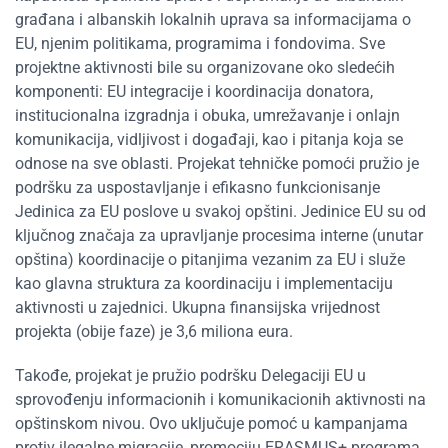
građana i albanskih lokalnih uprava sa informacijama o
EU, njenim politikama, programima i fondovima. Sve
projektne aktivnosti bile su organizovane oko sledećih
komponenti: EU integracije i koordinacija donatora,
institucionalna izgradnja i obuka, umrežavanje i onlajn
komunikacija, vidljivost i događaji, kao i pitanja koja se
odnose na sve oblasti. Projekat tehničke pomoći pružio je
podršku za uspostavljanje i efikasno funkcionisanje
Jedinica za EU ​​poslove u svakoj opštini. Jedinice EU su od
ključnog značaja za upravljanje procesima interne (unutar
opština) koordinacije o pitanjima vezanim za EU ​​i služe
kao glavna struktura za koordinaciju i implementaciju
aktivnosti u zajednici. Ukupna finansijska vrijednost
projekta (obije faze) je 3,6 miliona eura.
Takođe, projekat je pružio podršku Delegaciji EU u
sprovođenju informacionih i komunikacionih aktivnosti na
opštinskom nivou. Ovo uključuje pomoć u kampanjama
protiv ilegalne migracije, promociju ERASMUS+ programa