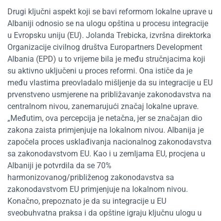
Drugi ključni aspekt koji se bavi reformom lokalne uprave u
Albaniji odnosio se na ulogu opština u procesu integracije
u Evropsku uniju (EU). Jolanda Trebicka, izvršna direktorka
Organizacije civilnog društva Europartners Development
Albania (EPD) u to vrijeme bila je među stručnjacima koji
su aktivno uključeni u proces reformi. Ona ističe da je
među vlastima preovladalo mišljenje da su integracije u EU
prvenstveno usmjerene na približavanje zakonodavstva na
centralnom nivou, zanemarujući značaj lokalne uprave.
„Međutim, ova percepcija je netačna, jer se značajan dio
zakona zaista primjenjuje na lokalnom nivou. Albanija je
započela proces usklađivanja nacionalnog zakonodavstva
sa zakonodavstvom EU. Kao i u zemljama EU, procjena u
Albaniji je potvrdila da se 70%
harmonizovanog/približenog zakonodavstva sa
zakonodavstvom EU primjenjuje na lokalnom nivou.
Konačno, prepoznato je da su integracije u EU
sveobuhvatna praksa i da opštine igraju ključnu ulogu u