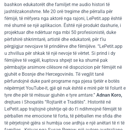
bashkon edukatorët dhe familjet me audio histori të
jashtëzakonshme. Me 20 orë tregime dhe përralla për
fëmijë, të rrëfyera nga aktorë nga rajoni, LePetit.app është
më shumë se një aplikacion. Është një produkt dashurie, i
projektuar dhe ndërtuar nga mbi 50 profesionistë, duke
përfshirë shkrimtarë, artistë dhe edukatorë, për t’iu
përgjigjur nevojave të prindërve dhe fëmijëve. “LePetit.app
u zhvillua për shkak të një nevoje të vërtet. Si prind i dy
fëmijëve të vegjël, kuptova shpejt se ka shumë pak
përmbajtje arsimore cilësore në dispozicion për fëmijët në
gjuhët e Bosnje dhe Hercegovinës. Të vegjlit tanë
përfundojnë duke parë programe nga pjesa tjetër e botës
nëpërmjet YouTube-it, gjë që nuk është e mirë për të folurit e
tyre dhe për të mësuar gjuhën e tyre amtare.”
Adnan Koro,
drejtues i Shoqatës “Rojtarët e Traditës”. Historitë në
LePetit.app trajtojnë çështje që do t’i ndihmojnë fëmijët të
përballen me emocione të forta, të përballen me sfida dhe
të përjetojnë gjëra si humbja ose ardhja e një anëtari të ri të
familjes. Krijuar nga Susan Perrow, një autore australiane