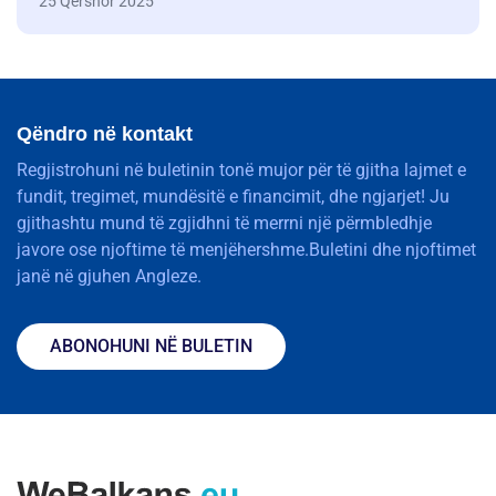
25 Qershor 2025
Qëndro në kontakt
Regjistrohuni në buletinin tonë mujor për të gjitha lajmet e
fundit, tregimet, mundësitë e financimit, dhe ngjarjet! Ju
gjithashtu mund të zgjidhni të merrni një përmbledhje
javore ose njoftime të menjëhershme.Buletini dhe njoftimet
janë në gjuhen Angleze.
ABONOHUNI NË BULETIN