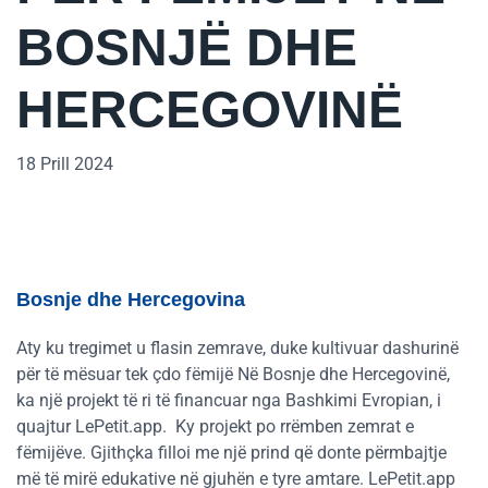
BOSNJË DHE
HERCEGOVINË
18 Prill 2024
Bosnje dhe Hercegovina
Aty ku tregimet u flasin zemrave, duke kultivuar dashurinë
për të mësuar tek çdo fëmijë Në Bosnje dhe Hercegovinë,
ka një projekt të ri të financuar nga Bashkimi Evropian, i
quajtur LePetit.app. Ky projekt po rrëmben zemrat e
fëmijëve. Gjithçka filloi me një prind që donte përmbajtje
më të mirë edukative në gjuhën e tyre amtare. LePetit.app