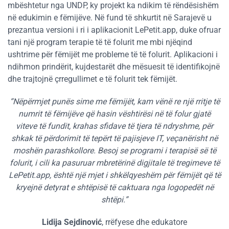
mbështetur nga UNDP, ky projekt ka ndikim të rëndësishëm
në edukimin e fëmijëve. Në fund të shkurtit në Sarajevë u
prezantua versioni i ri i aplikacionit LePetit.app, duke ofruar
tani një program terapie të të folurit me mbi njëqind
ushtrime për fëmijët me probleme të të folurit. Aplikacioni i
ndihmon prindërit, kujdestarët dhe mësuesit të identifikojnë
dhe trajtojnë çrregullimet e të folurit tek fëmijët.
“Nëpërmjet punës sime me fëmijët, kam vënë re një rritje të
numrit të fëmijëve që hasin vështirësi në të folur gjatë
viteve të fundit, krahas sfidave të tjera të ndryshme, për
shkak të përdorimit të tepërt të pajisjeve IT, veçanërisht në
moshën parashkollore. Besoj se programi i terapisë së të
folurit, i cili ka pasuruar mbretërinë digjitale të tregimeve të
LePetit.app, është një mjet i shkëlqyeshëm për fëmijët që të
kryejnë detyrat e shtëpisë të caktuara nga logopedët në
shtëpi.”
Lidija Sejdinović
, rrëfyese dhe edukatore