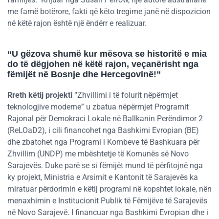
me famë botërore, fakti që këto tregime janë në dispozicion
në këtë rajon është një ëndërr e realizuar.
“U gëzova shumë kur mësova se historitë e mia
do të dëgjohen në këtë rajon, veçanërisht nga
fëmijët në Bosnje dhe Hercegovinë!”
Rreth këtij projekti
“Zhvillimi i të folurit nëpërmjet
teknologjive moderne” u zbatua nëpërmjet Programit
Rajonal për Demokraci Lokale në Ballkanin Perëndimor 2
(ReLOaD2), i cili financohet nga Bashkimi Evropian (BE)
dhe zbatohet nga Programi i Kombeve të Bashkuara për
Zhvillim (UNDP) me mbështetje të Komunës së Novo
Sarajevës. Duke parë se si fëmijët mund të përfitojnë nga
ky projekt, Ministria e Arsimit e Kantonit të Sarajevës ka
miratuar përdorimin e këtij programi në kopshtet lokale, nën
menaxhimin e Institucionit Publik të Fëmijëve të Sarajevës
në Novo Sarajevë. I financuar nga Bashkimi Evropian dhe i