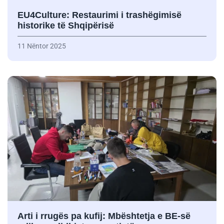
EU4Culture: Restaurimi i trashëgimisë
historike të Shqipërisë
11 Nëntor 2025
Arti i rrugës pa kufij: Mbështetja e BE-së