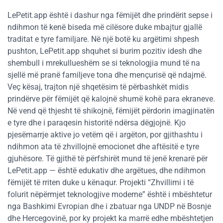
LePetit.app është i dashur nga fëmijët dhe prindërit sepse i
ndihmon të kenë biseda më cilësore duke mbajtur gjallë
traditat e tyre familjare. Në një botë ku argëtimi shpesh
pushton, LePetit.app shquhet si burim pozitiv idesh dhe
shembull i mrekullueshëm se si teknologjia mund të na
sjellë më pranë familjeve tona dhe mençurisë që ndajmë.
Veç kësaj, trajton një shqetësim të përbashkët midis
prindërve për fëmijët që kalojnë shumë kohë para ekraneve.
Në vend që thjesht të shikojnë, fëmijët përdorin imagjinatën
e tyre dhe i paraqesin historitë ndërsa dëgjojnë. Kjo
pjesëmarrje aktive jo vetëm që i argëton, por gjithashtu i
ndihmon ata të zhvillojnë emocionet dhe aftësitë e tyre
gjuhësore. Të gjithë të përfshirët mund të jenë krenarë për
LePetit.app — është edukativ dhe argëtues, dhe ndihmon
fëmijët të rriten duke u kënaqur.
Projekti “Zhvillimi i të
folurit nëpërmjet teknologjive moderne” është i mbështetur
nga Bashkimi Evropian dhe i zbatuar nga UNDP në Bosnje
dhe Hercegovinë, por ky projekt ka marrë edhe mbështetjen