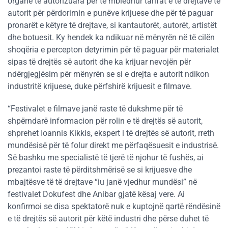
organe të autorizuara për të mbledhur tarifat e të drejtave të
autorit për përdorimin e punëve krijuese dhe për të paguar
pronarët e këtyre të drejtave, si kantautorët, autorët, artistët
dhe botuesit. Ky hendek ka ndikuar në mënyrën në të cilën
shoqëria e percepton detyrimin për të paguar për materialet
sipas të drejtës së autorit dhe ka krijuar nevojën për
ndërgjegjësim për mënyrën se si e drejta e autorit ndikon
industritë krijuese, duke përfshirë krijuesit e filmave.
“Festivalet e filmave janë raste të dukshme për të
shpërndarë informacion për rolin e të drejtës së autorit,
shprehet Ioannis Kikkis, ekspert i të drejtës së autorit, rreth
mundësisë për të folur direkt me përfaqësuesit e industrisë.
Së bashku me specialistë të tjerë të njohur të fushës, ai
prezantoi raste të përditshmërisë se si krijuesve dhe
mbajtësve të të drejtave “iu janë vjedhur mundësi” në
festivalet Dokufest dhe Anibar gjatë kësaj vere. Ai
konfirmoi se disa spektatorë nuk e kuptojnë qartë rëndësinë
e të drejtës së autorit për këtë industri dhe përse duhet të