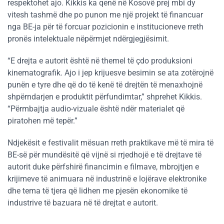
respektohet ajo. Kikkis ka qenë në Kosovë prej mbi dy
vitesh tashmë dhe po punon me një projekt të financuar
nga BE-ja për të forcuar pozicionin e institucioneve rreth
pronës intelektuale nëpërmjet ndërgjegjësimit.
“E drejta e autorit është në themel të çdo produksioni
kinematografik. Ajo i jep krijuesve besimin se ata zotërojnë
punën e tyre dhe që do të kenë të drejtën të menaxhojnë
shpërndarjen e produktit përfundimtar,” shprehet Kikkis.
“Përmbajtja audio-vizuale është ndër materialet që
piratohen më tepër.”
Ndjekësit e festivalit mësuan rreth praktikave më të mira të
BE-së për mundësitë që vijnë si rrjedhojë e të drejtave të
autorit duke përfshirë financimin e filmave, mbrojtjen e
krijimeve të animuara në industrinë e lojërave elektronike
dhe tema të tjera që lidhen me pjesën ekonomike të
industrive të bazuara në të drejtat e autorit.