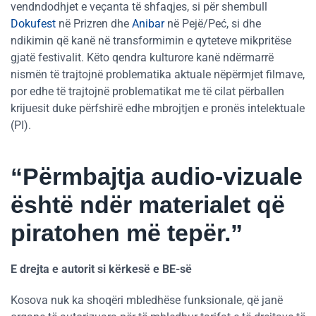
vendndodhjet e veçanta të shfaqjes, si për shembull
Dokufest
në Prizren dhe
Anibar
në Pejë/Peć, si dhe
ndikimin që kanë në transformimin e qyteteve mikpritëse
gjatë festivalit. Këto qendra kulturore kanë ndërmarrë
nismën të trajtojnë problematika aktuale nëpërmjet filmave,
por edhe të trajtojnë problematikat me të cilat përballen
krijuesit duke përfshirë edhe mbrojtjen e pronës intelektuale
(PI).
“Përmbajtja audio-vizuale
është ndër materialet që
piratohen më tepër.”
E drejta e autorit si kërkesë e BE-së
Kosova nuk ka shoqëri mbledhëse funksionale, që janë