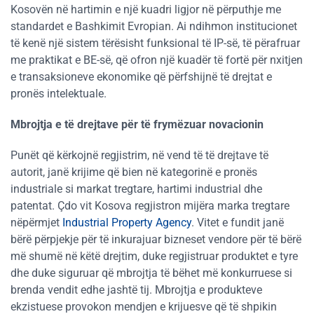
Kosovën në hartimin e një kuadri ligjor në përputhje me
standardet e Bashkimit Evropian. Ai ndihmon institucionet
të kenë një sistem tërësisht funksional të IP-së, të përafruar
me praktikat e BE-së, që ofron një kuadër të fortë për nxitjen
e transaksioneve ekonomike që përfshijnë të drejtat e
pronës intelektuale.
Mbrojtja e të drejtave për të frymëzuar novacionin
Punët që kërkojnë regjistrim, në vend të të drejtave të
autorit, janë krijime që bien në kategorinë e pronës
industriale si markat tregtare, hartimi industrial dhe
patentat. Çdo vit Kosova regjistron mijëra marka tregtare
nëpërmjet
Industrial Property Agency
. Vitet e fundit janë
bërë përpjekje për të inkurajuar bizneset vendore për të bërë
më shumë në këtë drejtim, duke regjistruar produktet e tyre
dhe duke siguruar që mbrojtja të bëhet më konkurruese si
brenda vendit edhe jashtë tij. Mbrojtja e produkteve
ekzistuese provokon mendjen e krijuesve që të shpikin