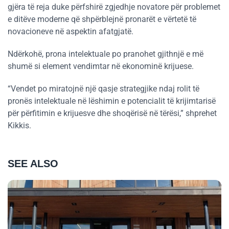
gjëra të reja duke përfshirë zgjedhje novatore për problemet
e ditëve moderne që shpërblejnë pronarët e vërtetë të
novacioneve në aspektin afatgjatë.
Ndërkohë, prona intelektuale po pranohet gjithnjë e më
shumë si element vendimtar në ekonominë krijuese.
“Vendet po miratojnë një qasje strategjike ndaj rolit të
pronës intelektuale në lëshimin e potencialit të krijimtarisë
për përfitimin e krijuesve dhe shoqërisë në tërësi,” shprehet
Kikkis.
SEE ALSO