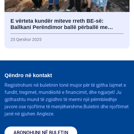
E vërteta kundër miteve rreth BE-së:
Ballkani Perëndimor ballë përballë me…
25 Qershor 2025
Qëndro në kontakt
Regjistrohuni në buletinin tonë mujor për të gjitha lajmet e
fundit, tregimet, mundësitë e financimit, dhe ngjarjet! Ju
gjithashtu mund të zgjidhni të merrni një përmbledhje
javore ose njoftime të menjëhershme.Buletini dhe njoftimet
janë në gjuhen Angleze.
ABONOHUNI NË BULETIN