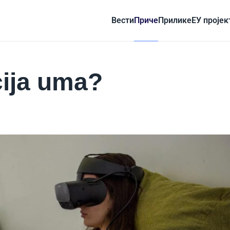
Вести
Приче
Прилике
ЕУ пројек
cija uma?