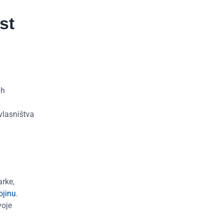
st
ih
vlasništva
arke,
ojinu
.
voje