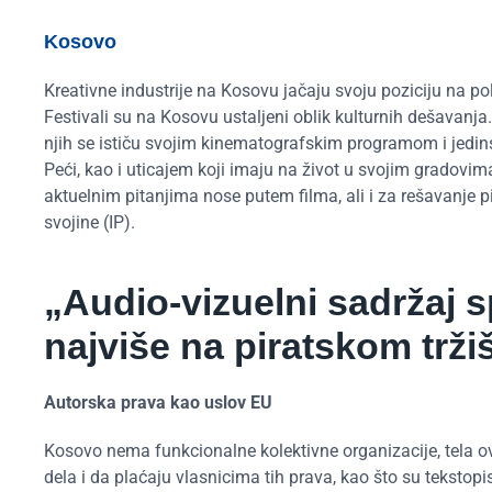
Kosovo
Kreativne industrije na Kosovu jačaju svoju poziciju na po
Festivali su na Kosovu ustaljeni oblik kulturnih dešavanja.
njih se ističu svojim kinematografskim programom i jedi
Peći, kao i uticajem koji imaju na život u svojim gradovima
aktuelnim pitanjima nose putem filma, ali i za rešavanje p
svojine (IP).
„Audio-vizuelni sadržaj 
najviše na piratskom trži
Autorska prava kao uslov EU
Kosovo nema funkcionalne kolektivne organizacije, tela o
dela i da plaćaju vlasnicima tih prava, kao što su tekstopisc