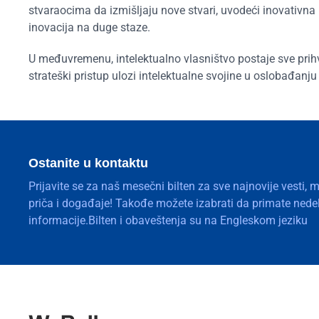
stvaraocima da izmišljaju nove stvari, uvodeći inovativn
inovacija na duge staze.
U međuvremenu, intelektualno vlasništvo postaje sve prihva
strateški pristup ulozi intelektualne svojine u oslobađanju p
Ostanite u kontaktu
Prijavite se za naš mesečni bilten za sve najnovije vesti, 
priča i događaje! Takođe možete izabrati da primate nedelj
informacije.Bilten i obaveštenja su na Engleskom jeziku