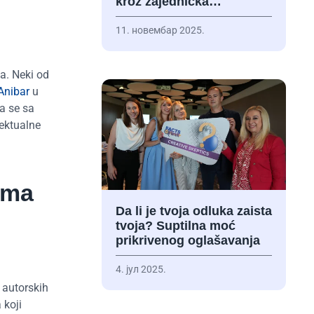
kroz zajednička…
11. новембар 2025.
ka. Neki od
Anibar
u
da se sa
lektualne
ima
Da li je tvoja odluka zaista
tvoja? Suptilna moć
prikrivenog oglašavanja
4. јул 2025.
 autorskih
 koji