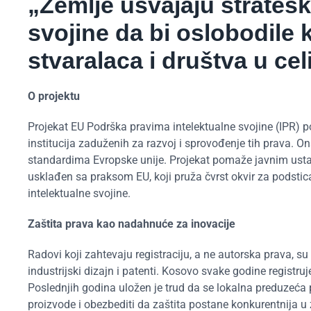
„Zemlje usvajaju strateški
svojine da bi oslobodile 
stvaralaca i društva u celi
O projektu
Projekat EU Podrška pravima intelektualne svojine (IPR) p
institucija zaduženih za razvoj i sprovođenje tih prava.
standardima Evropske unije. Projekat pomaže javnim ust
usklađen sa praksom EU, koji pruža čvrst okvir za podstic
intelektualne svojine.
Zaštita prava kao nadahnuće za inovacije
Radovi koji zahtevaju registraciju, a ne autorska prava, su
industrijski dizajn i patenti. Kosovo svake godine registru
Poslednjih godina uložen je trud da se lokalna preduzeća 
proizvode i obezbediti da zaštita postane konkurentnija u 