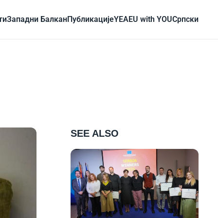
ти
Западни Балкан
Публикације
YEA
EU with YOU
Cрпски
SEE ALSO