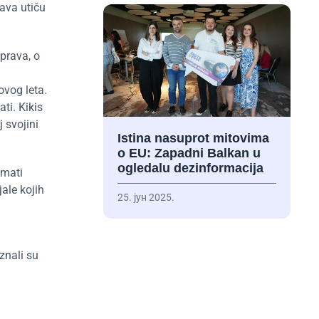
ava utiču
 prava, o
ovog leta.
ti. Kikis
j svojini
Istina nasuprot mitovima
o EU: Zapadni Balkan u
ogledalu dezinformacija
imati
ale kojih
25. јун 2025.
znali su