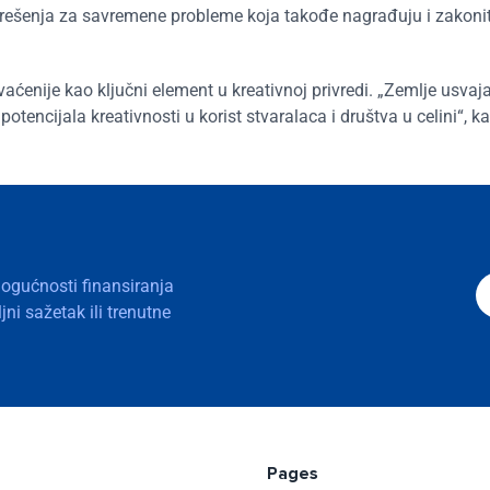
a rešenja za savremene probleme koja takođe nagrađuju i zakoni
ćenije kao ključni element u kreativnoj privredi. „Zemlje usvaj
otencijala kreativnosti u korist stvaralaca i društva u celini“, ka
mogućnosti finansiranja
ni sažetak ili trenutne
Pages