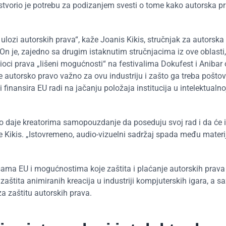
stvorio je potrebu za podizanjem svesti o tome kako autorska pr
 o ulozi autorskih prava“, kaže Joanis Kikis, stručnjak za autorska
 On je, zajedno sa drugim istaknutim stručnjacima iz ove oblasti,
ioci prava „lišeni mogućnosti“ na festivalima Dokufest i Anibar 
e autorsko pravo važno za ovu industriju i zašto ga treba poštova
 finansira EU radi na jačanju položaja institucija u intelektualno
To daje kreatorima samopouzdanje da poseduju svoj rad i da će 
e Kikis. „Istovremeno, audio-vizuelni sadržaj spada među materij
ksama EU i mogućnostima koje zaštita i plaćanje autorskih prava
zaštita animiranih kreacija u industriji kompjuterskih igara, a sa
zaštitu autorskih prava.