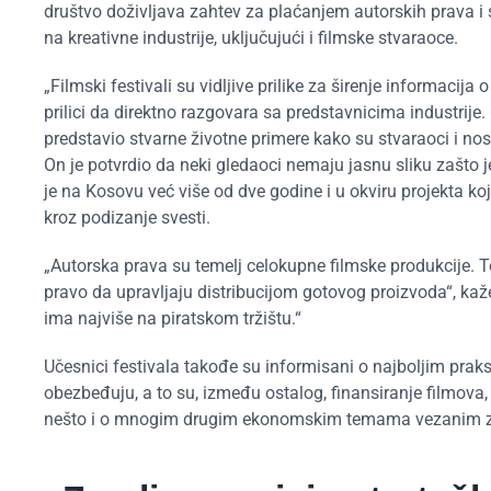
društvo doživljava zahtev za plaćanjem autorskih prava i 
na kreativne industrije, uključujući i filmske stvaraoce.
„Filmski festivali su vidljive prilike za širenje informacija
prilici da direktno razgovara sa predstavnicima industrije.
predstavio stvarne životne primere kako su stvaraoci i nos
On je potvrdio da neki gledaoci nemaju jasnu sliku zašto j
je na Kosovu već više od dve godine i u okviru projekta koji
kroz podizanje svesti.
„Autorska prava su temelj celokupne filmske produkcije. 
pravo da upravljaju distribucijom gotovog proizvoda“, kaž
ima najviše na piratskom tržištu.“
Učesnici festivala takođe su informisani o najboljim pra
obezbeđuju, a to su, između ostalog, finansiranje filmova, 
nešto i o mnogim drugim ekonomskim temama vezanim za 