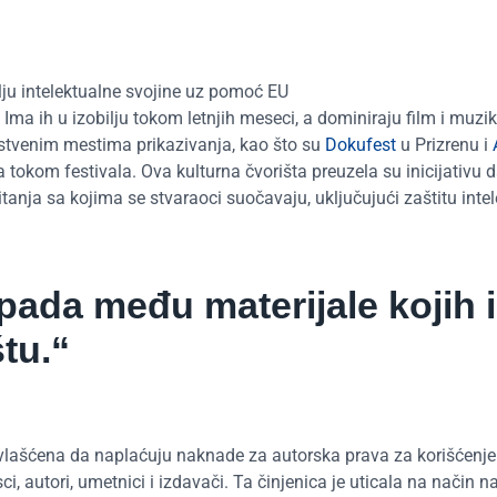
lju intelektualne svojine uz pomoć EU
 Ima ih u izobilju tokom letnjih meseci, a dominiraju film i muzi
nstvenim mestima prikazivanja, kao što su
Dokufest
u Prizrenu i
 tokom festivala. Ova kulturna čvorišta preuzela su inicijativu 
itanja sa kojima se stvaraoci suočavaju, uključujući zaštitu inte
spada među materijale kojih 
štu.“
vlašćena da naplaćuju naknade za autorska prava za korišćenje
i, autori, umetnici i izdavači. Ta činjenica je uticala na način na