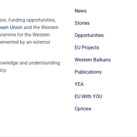
News
es, funding opportunities,
Stories
pean Union
and the Western
ogramme for the Western
Opportunities
emented by an external
EU Projects
Western Balkans
nowledge and understanding
icy.
Publications
YEA
EU With YOU
Cрпски