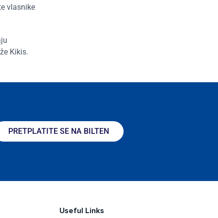
te vlasnike
aju
že Kikis.
PRETPLATITE SE NA BILTEN
Useful Links