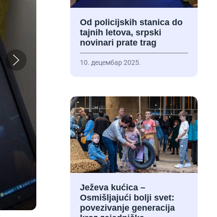
Od policijskih stanica do
tajnih letova, srpski
novinari prate trag
10. децембар 2025.
Ježeva kućica –
Osmišljajući bolji svet:
povezivanje generacija