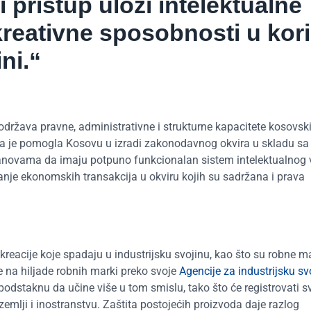
 pristup ulozi intelektualne
kreativne sposobnosti u kori
ni.“
održava pravne, administrativne i strukturne kapacitete kosovsk
 Ona je pomogla Kosovu u izradi zakonodavnog okvira u skladu sa
anovama da imaju potpuno funkcionalan sistem intelektualnog 
anje ekonomskih transakcija u okviru kojih su sadržana i prava
 kreacije koje spadaju u industrijsku svojinu, kao što su robne m
je na hiljade robnih marki preko svoje
Agencije za industrijsku sv
podstaknu da učine više u tom smislu, tako što će registrovati s
zemlji i inostranstvu. Zaštita postojećih proizvoda daje razlog