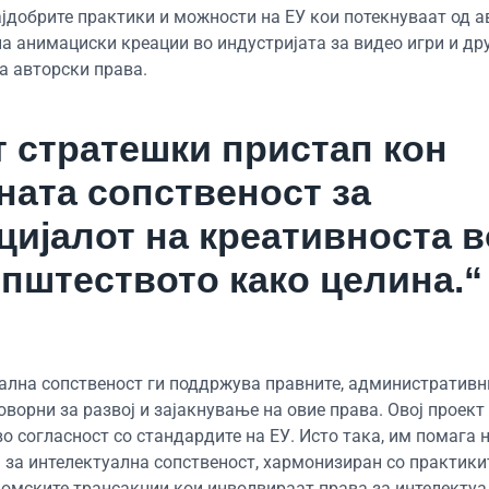
ајдобрите практики и можности на ЕУ кои потекнуваат од а
а анимациски креации во индустријата за видео игри и др
а авторски права.
 стратешки пристап кон
ната сопственост за
ијалот на креативноста в
општеството како целина.“
уална сопственост ги поддржува правните, административн
ворни за развој и зајакнување на овие права. Овој проект
о согласност со стандардите на ЕУ. Исто така, им помага 
за интелектуална сопственост, хармонизиран со практикит
номските трансакции кои инволвираат права за интелекту