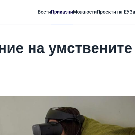
Вести
Приказни
Можности
Проекти на ЕУ
За
ние на умствените