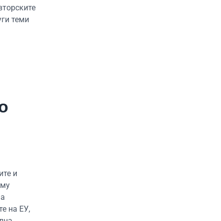
вторските
уги теми
о
ите и
 му
на
е на ЕУ,
ална