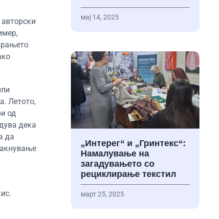
мај 14, 2025
 авторски
имер,
барањето
ако
ели
а. Летото,
ри од
рдува дека
а да
„Интерег“ и „Гринтекс“:
ајакнување
Намалување на
загадувањето со
рециклирање текстил
ис.
март 25, 2025