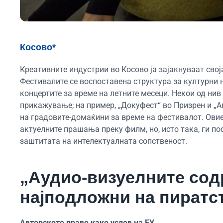
Косово*
Креативните индустрии во Косово ја зајакнуваат свој
Фестивалите се воспоставена структура за културни 
концертите за време на летните месеци. Некои од нив
прикажување; на пример, „Докуфест“ во Призрен и „А
на градовите-домаќини за време на фестивалот. Ови
актуелните прашања преку филм, но, исто така, ги по
заштитата на интелектуалната сопственост.
„Аудио-визуелните сод
најподложни на пиратс
Авторското право како услов на ЕУ