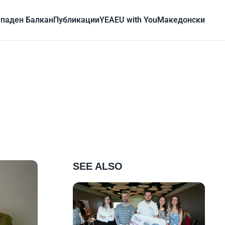
паден Балкан
Публикации
YEA
EU with You
Mакедонски
SEE ALSO