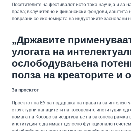
Посетителите на фестивалот исто така научија и за н
права; вклучително и финансиски фондови, заштита н
поврзани со економијата на индустриите засновани н
„Државите применуваат
улогата на интелектуал
ослободувањена потенц
полза на креаторите и 
За проектот
Проектот на ЕУ за поддршка на правата за интелект
структурни капацитети на косовските институции одго
помага на Косово за исцртување на законска рамка в
институциите да имаат целосно функционален систем 
кој обезбедува цврста рамка за подобрување на еко