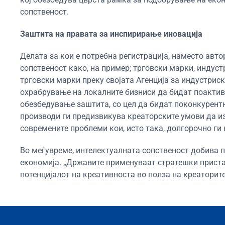
сопственост.
Заштита на правата за инспирирање иновација
Делата за кои е потребна регистрација, наместо авто
сопственост како, на пример; трговски марки, индуст
трговски марки преку својата Агенција за индустриск
охрабрување на локалните бизниси да бидат поактивн
обезбедување заштита, со цел да бидат поконкурентн
производи ги предизвикува креаторските умови да и
современите проблеми кои, исто така, долгорочно ги
Во меѓувреме, интелектуалната сопственост добива
економија. „Државите применуваат стратешки приста
потенцијалот на креативноста во полза на креаторите