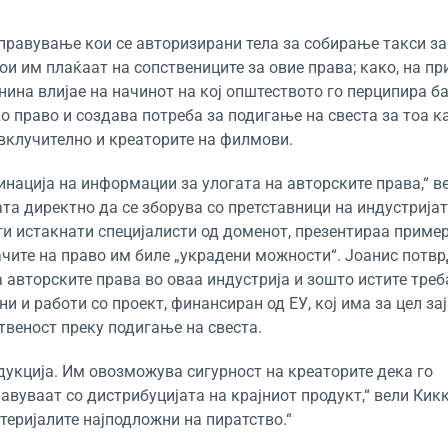
равување кои се авторизирани тела за собирање такси за
ои им плаќаат на сопствениците за овие права; како, на пр
знина влијае на начинот на кој општеството го перципира 
о право и создава потреба за подигање на свеста за тоа к
 вклучително и креаторите на филмови.
нација на информации за улогата на авторските права,“ в
ата директно да се зборува со претставници на индустријат
уги истакнати специјалисти од доменот, презентираа приме
ачите на право им биле „украдени можности“. Јоанис потв
 авторските права во оваа индустрија и зошто истите треб
ни и работи со проект, финансиран од ЕУ, кој има за цел з
твеност преку подигање на свеста.
дукција. Им овозможува сигурност на креаторите дека го
авуваат со дистрибуцијата на крајниот продукт,“ вели Кикк
теријалите најподложни на пиратство.“