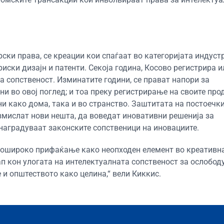
рски права, се креации кои спаѓаат во категоријата индуст
риски дизајн и патенти. Секоја година, Косово регистрира 
а сопственост. Изминатите години, се прават напори за
и во овој поглед; и тоа преку регистрирање на своите про
и како дома, така и во странство. Заштитата на постоечк
змислат нови нешта, да воведат иновативни решенија за
 наградуваат законските сопственици на иновациите.
 пошироко прифаќање како неопходен елемент во креативн
п кон улогата на интелектуалната сопственост за ослобод
 и општеството како целина,“ вели Киккис.