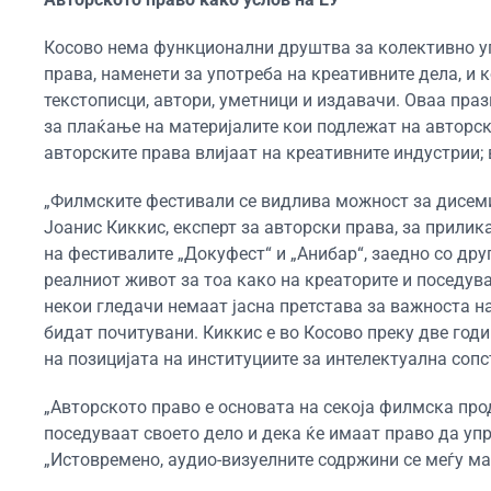
Косово нема функционални друштва за колективно уп
права, наменети за употреба на креативните дела, и к
текстописци, автори, уметници и издавачи. Оваа пра
за плаќање на материјалите кои подлежат на авторск
авторските права влијаат на креативните индустрии;
„Филмските фестивали се видлива можност за дисеми
Јоанис Киккис, експерт за авторски права, за прилик
на фестивалите „Докуфест“ и „Анибар“, заедно со др
реалниот живот за тоа како на креаторите и поседув
некои гледачи немаат јасна претстава за важноста на
бидат почитувани. Киккис е во Косово преку две годи
на позицијата на институциите за интелектуална сопс
„Авторското право е основата на секоја филмска про
поседуваат своето дело и дека ќе имаат право да упр
„Истовремено, аудио-визуелните содржини се меѓу ма