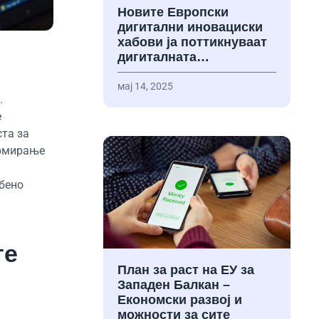
Новите Европски
дигитални иновациски
хабови ја поттикнуваат
дигиталната…
мај 14, 2025
.
е
ста за
ормирање
обено
те
План за раст на ЕУ за
Западен Балкан –
Економски развој и
можности за сите