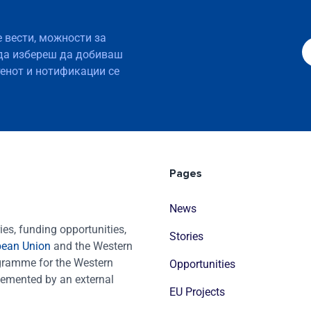
е вести, можности за
да избереш да добиваш
тенот и нотификации се
Pages
News
es, funding opportunities,
Stories
pean Union
and the Western
ogramme for the Western
Opportunities
emented by an external
EU Projects