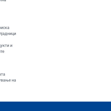
риска
илјадници
дукти и
ите
ата
ување на