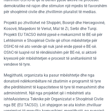
demokratike në rajon dhe stimulon një mjedis të favorshëm
për shoqërinë civile dhe zhvillimin pluralist të medias.
Projekti po zhvillohet në Shqipëri, Bosnjë dhe Hercegovinë,
Kosovë, Maqedoni të Veriut, Mal të Zi, Serbi dhe Turqi.
Projekti EU TACSO është pjesë e mekanizmit të BE-së për
Lehtësimin e Shoqërisë Civile që ofron mbështetje për
OSHC-të në ato vende që nuk janë ende pjesë e BE-së.
OShC-të luajnë rol të rëndësishëm për BE-në, si aktorë
kryesorë për mbështetjen e procesit të anëtarësimit të
vendeve të tyre.
Megjithatë, organizata ka pasur mbështetje dhe nga
donatorë ndërkombëtare në zbatimin e programit të tyre
dhe përditësimit të kapaciteteve të tyre të menaxhimit dhe
administrimit. Një nga projektet që i mbështeti ata
ishteAsistenca Teknike për Organizatat e Shoqërisë Civile
nga BE (EU TACSO). Liri shpjegon se ata kishin zhvilluar
veprimtari të rregullta komunikimi, megjithatë, po punojnë