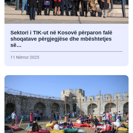
Sektori i TIK-ut në Kosovë përparon falë
shoqatave përgjegjëse dhe mbështetjes
së…
11 Nëntor 2025