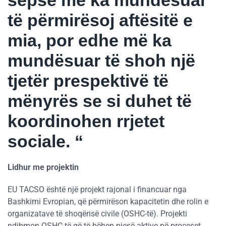
të përmirësoj aftësitë e
mia, por edhe më ka
mundësuar të shoh një
tjetër prespektivë të
mënyrës se si duhet të
koordinohen rrjetet
sociale. “
Lidhur me projektin
EU TACSO është një projekt rajonal i financuar nga
Bashkimi Evropian, që përmirëson kapacitetin dhe rolin e
organizatave të shoqërisë civile (OSHC-të). Projekti
ndihmon OSHC-të që të bëhen pjesë aktive në proceset