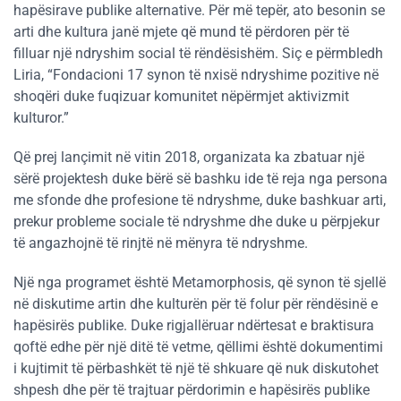
hapësirave publike alternative. Për më tepër, ato besonin se
arti dhe kultura janë mjete që mund të përdoren për të
filluar një ndryshim social të rëndësishëm. Siç e përmbledh
Liria, “Fondacioni 17 synon të nxisë ndryshime pozitive në
shoqëri duke fuqizuar komunitet nëpërmjet aktivizmit
kulturor.”
Që prej lançimit në vitin 2018, organizata ka zbatuar një
sërë projektesh duke bërë së bashku ide të reja nga persona
me sfonde dhe profesione të ndryshme, duke bashkuar arti,
prekur probleme sociale të ndryshme dhe duke u përpjekur
të angazhojnë të rinjtë në mënyra të ndryshme.
Një nga programet është Metamorphosis, që synon të sjellë
në diskutime artin dhe kulturën për të folur për rëndësinë e
hapësirës publike. Duke rigjallëruar ndërtesat e braktisura
qoftë edhe për një ditë të vetme, qëllimi është dokumentimi
i kujtimit të përbashkët të një të shkuare që nuk diskutohet
shpesh dhe për të trajtuar përdorimin e hapësirës publike