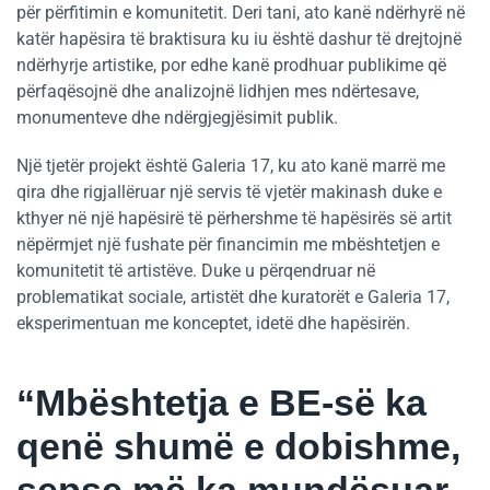
për përfitimin e komunitetit. Deri tani, ato kanë ndërhyrë në
katër hapësira të braktisura ku iu është dashur të drejtojnë
ndërhyrje artistike, por edhe kanë prodhuar publikime që
përfaqësojnë dhe analizojnë lidhjen mes ndërtesave,
monumenteve dhe ndërgjegjësimit publik.
Një tjetër projekt është Galeria 17, ku ato kanë marrë me
qira dhe rigjallëruar një servis të vjetër makinash duke e
kthyer në një hapësirë të përhershme të hapësirës së artit
nëpërmjet një fushate për financimin me mbështetjen e
komunitetit të artistëve. Duke u përqendruar në
problematikat sociale, artistët dhe kuratorët e Galeria 17,
eksperimentuan me konceptet, idetë dhe hapësirën.
“Mbështetja e BE-së ka
qenë shumë e dobishme,
sepse më ka mundësuar