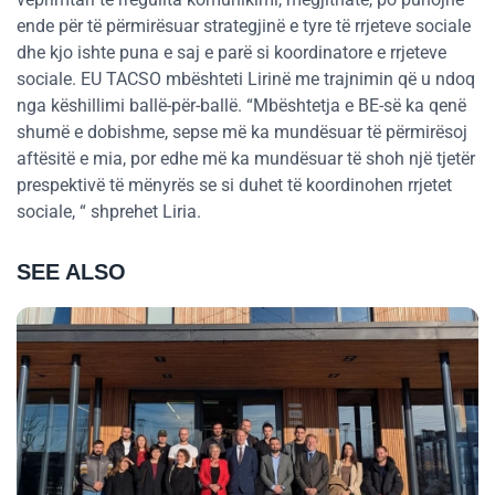
ende për të përmirësuar strategjinë e tyre të rrjeteve sociale
dhe kjo ishte puna e saj e parë si koordinatore e rrjeteve
sociale. EU TACSO mbështeti Lirinë me trajnimin që u ndoq
nga këshillimi ballë-për-ballë. “Mbështetja e BE-së ka qenë
shumë e dobishme, sepse më ka mundësuar të përmirësoj
aftësitë e mia, por edhe më ka mundësuar të shoh një tjetër
prespektivë të mënyrës se si duhet të koordinohen rrjetet
sociale, “ shprehet Liria.
SEE ALSO