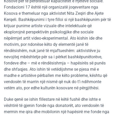
Kosovë për të përditësuar kapacitetet e rrjeteve sociale.
Fondacioni 17 është një organizatë joqeveritare nga
Kosova e themeluar nga aktivistet Nita Zeqiri dhe Ajete
Kerqeli. Bashkëpunimi i tyre filloi si një bashkëpunim për të
krijuar punime artiste vizuale dhe intelektuale që
eksplorojnë perspektivën psikologjike dhe sociale
nëpërmjet artit video-eksperimental. Ato kishin ide dhe
motivim, por ndonëse këto dy elementë janë të
rëndësishëm, nuk janë të mjaftueshëm: aktivistëve ju
nevojitej mbështetje për sa i përket bashkëpunëtorëve,
fondeve dhe – më e rëndësishmja – hapësirës së punës
dhe shfaqjes. Ato ishin të vetëdijshme se pjesa më e
madhe e artistëve përballen me këto probleme, kështu që
vendosën të marrin një nismë që nuk do t’i ndihmonte
vetëm ato, por edhe kulturën kosovare në përgjithësi.
Duke qenë se ishin fillestare në këtë fushë dhe ishte e
vështirë të gjenin fonde nga donatorët, ato vendosën të
merrnin me qira dhe mobilonin një hapësirë me fonde nga