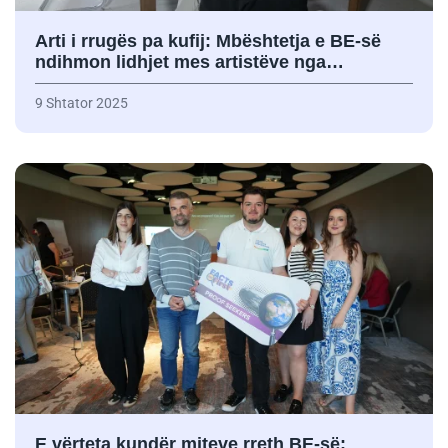
Arti i rrugës pa kufij: Mbështetja e BE-së
ndihmon lidhjet mes artistëve nga…
9 Shtator 2025
E vërteta kundër miteve rreth BE-së: