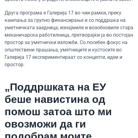
Друга програма е Галерија 17 во чии рамки, преку
кампања за групно финансирање и со поддршка на
уметничката заедница, изнајмиле и возобновиле стара
механичарска работилница, претворајќи ја во постојан
простор за уметнички изложби. Со посебен фокус на
општествени прашања, уметниците и кустосите во
Галерија 17 експериментираат со концепти, идеи и
простор.
„Поддршката на ЕУ
беше навистина од
помош затоа што ми
овозможи да ги
подобрам моите