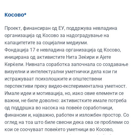
Косово*
Проект, финансиран од ЕУ, поддржува невладина
организација од Косово за надоградување на
капацитетите за социјални медиуми.
Фондација 17 е невладина организација од Косово,
иницирана од активистите Нита Зеќири и Ајете
Керќели. Нивната соработка започнала со создавање
визуелни и интелектуални уметнички дела кои ги
истражуваат психолошките и општествени
перспективи преку видео-експериментална уметност.
Имале идеи и мотивација, но, иако овие елементи се
важни, не биле доволно: активистките имале потреба
од поддршка во насока на повеќе соработници,
финансии и, најважно, работен и изложбен простор. Со
оглед на тоа што биле свесни дека ова се проблеми со
кои се соочуваат повеќето уметници во Косово,