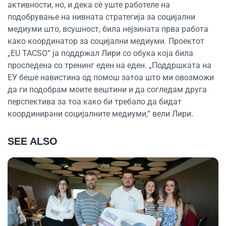
активности, но, и дека сè уште работеле на
подобрување на нивната стратегија за социјални
медиуми што, всушност, била нејзината прва работа
како координатор за социјални медиуми. Проектот
„EU TACSO“ ја поддржал Лири со обука која била
проследена со тренинг еден на еден. „Поддршката на
ЕУ беше навистина од помош затоа што ми овозможи
да ги подобрам моите вештини и да согледам друга
перспектива за тоа како би требало да бидат
координирани социјалните медиуми,“ вели Лири.
SEE ALSO