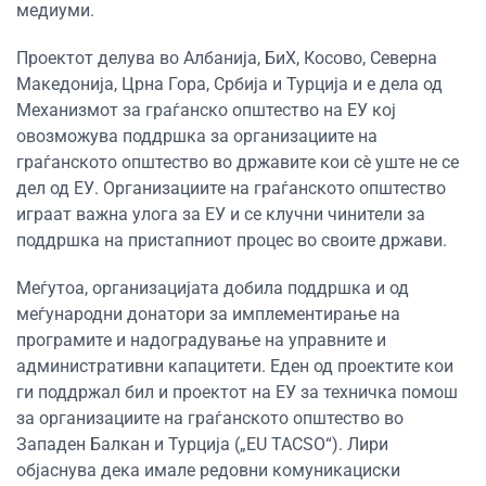
медиуми.
Проектот делува во Албанија, БиХ, Косово, Северна
Македонија, Црна Гора, Србија и Турција и е дела од
Механизмот за граѓанско општество на ЕУ кој
овозможува поддршка за организациите на
граѓанското општество во државите кои сè уште не се
дел од ЕУ. Организациите на граѓанското општество
играат важна улога за ЕУ и се клучни чинители за
поддршка на пристапниот процес во своите држави.
Меѓутоа, организацијата добила поддршка и од
меѓународни донатори за имплементирање на
програмите и надоградување на управните и
административни капацитети. Еден од проектите кои
ги поддржал бил и проектот на ЕУ за техничка помош
за организациите на граѓанското општество во
Западен Балкан и Турција („EU TACSO“). Лири
објаснува дека имале редовни комуникациски