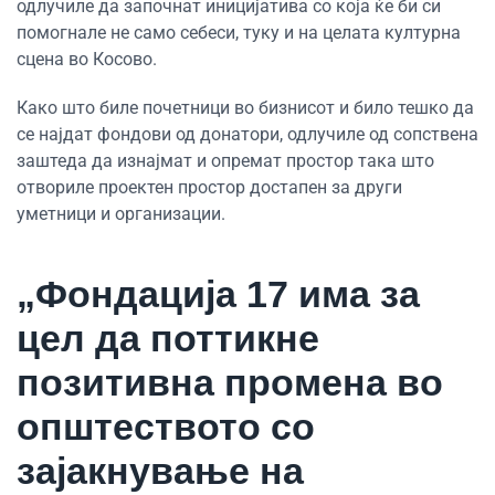
одлучиле да започнат иницијатива со која ќе би си
помогнале не само себеси, туку и на целата културна
сцена во Косово.
Како што биле почетници во бизнисот и било тешко да
се најдат фондови од донатори, одлучиле од сопствена
заштеда да изнајмат и опремат простор така што
отвориле проектен простор достапен за други
уметници и организации.
„Фондација 17 има за
цел да поттикне
позитивна промена во
општеството со
зајакнување на