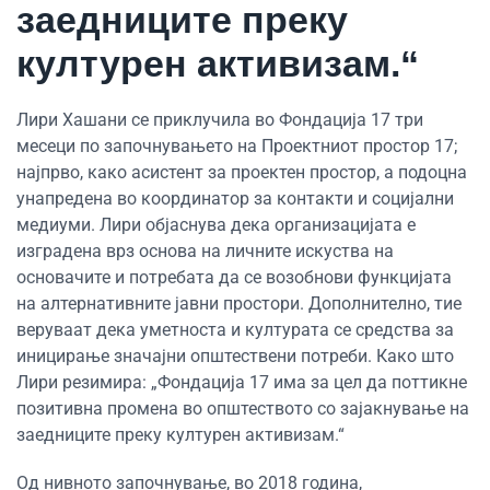
заедниците преку
културен активизам.“
Лири Хашани се приклучила во Фондација 17 три
месеци по започнувањето на Проектниот простор 17;
најпрво, како асистент за проектен простор, а подоцна
унапредена во координатор за контакти и социјални
медиуми. Лири објаснува дека организацијата е
изградена врз основа на личните искуства на
основачите и потребата да се возобнови функцијата
на алтернативните јавни простори. Дополнително, тие
веруваат дека уметноста и културата се средства за
иницирање значајни општествени потреби. Како што
Лири резимира: „Фондација 17 има за цел да поттикне
позитивна промена во општеството со зајакнување на
заедниците преку културен активизам.“
Од нивното започнување, во 2018 година,