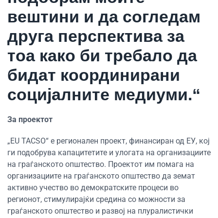
вештини и да согледам
друга перспектива за
тоа како би требало да
бидат координирани
социјалните медиуми.“
За проектот
„EU TACSO“ е регионален проект, финансиран од ЕУ, кој
ги подобрува капацитетите и улогата на организациите
на граѓанското општество. Проектот им помага на
организациите на граѓанското општество да земат
активно учество во демократските процеси во
регионот, стимулирајќи средина со можности за
граѓанското општество и развој на плуралистички