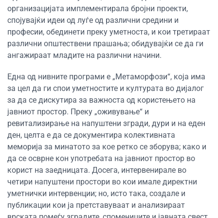
организацијата имплементирала бројни проекти,
спојувајќи идеи од луѓе од различни средини и
професии, обединети преку уметноста, и кои третираат
различни општествени прашања; обидувајќи се да ги
ангажираат младите на различни начини.
Една од нивните програми е „Метаморфози“, која има
за цел да ги спои уметностите и културата во дијалог
за да се дискутира за важноста од користењето на
јавниот простор. Преку „оживување“ и
ревитализирање на напуштени згради, дури и на еден
ден, целта е да се документира колективната
меморија за минатото за кое ретко се зборува; како и
да се осврне кон употребата на јавниот простор во
корист на заедницата. Досега, интервенирале во
четири напуштени простори во кои имале директни
уметнички интервенции; но, исто така, создале и
публикации кои ја претставуваат и анализираат
врската помеѓу зградите, спомениците и јавната свест.