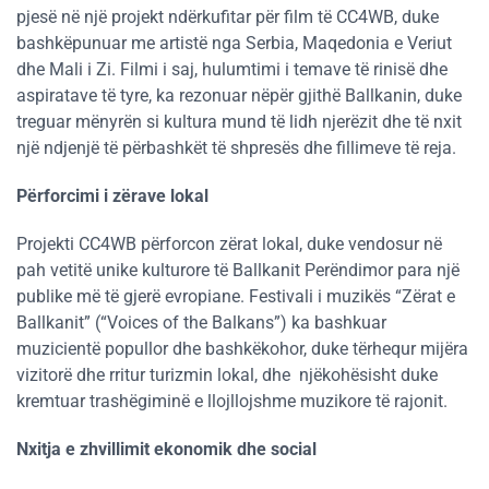
pjesë në një projekt ndërkufitar për film të CC4WB, duke
bashkëpunuar me artistë nga Serbia, Maqedonia e Veriut
dhe Mali i Zi. Filmi i saj, hulumtimi i temave të rinisë dhe
aspiratave të tyre, ka rezonuar nëpër gjithë Ballkanin, duke
treguar mënyrën si kultura mund të lidh njerëzit dhe të nxit
një ndjenjë të përbashkët të shpresës dhe fillimeve të reja​​.
Përforcimi i zërave lokal
Projekti CC4WB përforcon zërat lokal, duke vendosur në
pah vetitë unike kulturore të Ballkanit Perëndimor para një
publike më të gjerë evropiane. Festivali i muzikës “Zërat e
Ballkanit” (“Voices of the Balkans”) ka bashkuar
muzicientë popullor dhe bashkëkohor, duke tërhequr mijëra
vizitorë dhe rritur turizmin lokal, dhe njëkohësisht duke
kremtuar trashëgiminë e llojllojshme muzikore të rajonit​.
Nxitja e zhvillimit ekonomik dhe social