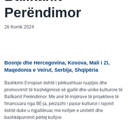
Perëndimor
26 Korrik 2024
Bosnje dhe Hercegovina
,
Kosova
,
Mali i Zi
,
Maqedonia e Veirut
,
Serbija
,
Shqipëria
Bashkimi Evropian është i përkushtuar ruajtjes dhe
promovimit të trashëgimisë së gjallë dhe unike kulturore të
Ballkanit Perëndimor. Me anë të mijërave të projekteve të
financuara nga BE-ja, peizazhi i pasur kulturor i rajonit
është duke u rigjallëruar, me nxitjen e unitetit dhe
bashkëpunimit përtej kufijve.