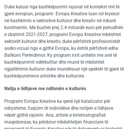
Duke kaluar nga bashkëpunimi rajonal në kontekst më të
gjerë evropian, programi Evropa Kreative luan rol kryesor
në bashkimin e sektorëve kulturor dhe kreativ në mbarë
kontinentin. Me buxhet prej 2.4 miliardë euro për periudhën
e zbatimit 2021-2027, programi Evropa Kreative mbështet
sektorët kulturor dhe kreativ, duke përfshirë profesionistët
audio-vizual nga e gjithë Evropa, ku është përfshirë edhe
Ballkani Perëndimor. Ky program nxit unitetin me anë të
bashkëpunimit ndërkufitar dhe mund të mbështet
rigjallërimin kulturor duke mundësuar një spektër të gjerë të
bashkëpunimeve artistike dhe kulturore​​.
Nxitja e lidhjeve me ndihmën e kulturës
Programi Evropa Kreative ka qenë një katalizator për
ndryshime, fuqizim të individëve dhe nxitjen e lidhjeve
nëpër gjithë rajonin. Ana, artiste e kinematografisë
maqedonase, ka përdorur mbështetjen financiare të
programit të Evropës Kreative për të dokumentuar historitë