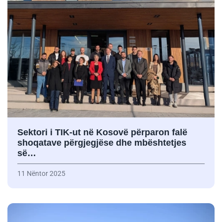
Sektori i TIK-ut në Kosovë përparon falë
shoqatave përgjegjëse dhe mbështetjes
së…
11 Nëntor 2025