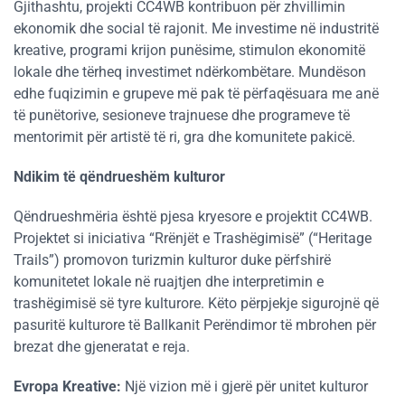
Gjithashtu, projekti CC4WB kontribuon për zhvillimin
ekonomik dhe social të rajonit. Me investime në industritë
kreative, programi krijon punësime, stimulon ekonomitë
lokale dhe tërheq investimet ndërkombëtare. Mundëson
edhe fuqizimin e grupeve më pak të përfaqësuara me anë
të punëtorive, sesioneve trajnuese dhe programeve të
mentorimit për artistë të ri, gra dhe komunitete pakicë​​.
Ndikim të qëndrueshëm kulturor
Qëndrueshmëria është pjesa kryesore e projektit CC4WB.
Projektet si iniciativa “Rrënjët e Trashëgimisë” (“Heritage
Trails”) promovon turizmin kulturor duke përfshirë
komunitetet lokale në ruajtjen dhe interpretimin e
trashëgimisë së tyre kulturore. Këto përpjekje sigurojnë që
pasuritë kulturore të Ballkanit Perëndimor të mbrohen për
brezat dhe gjeneratat e reja.
Evropa Kreative:
Një vizion më i gjerë për unitet kulturor