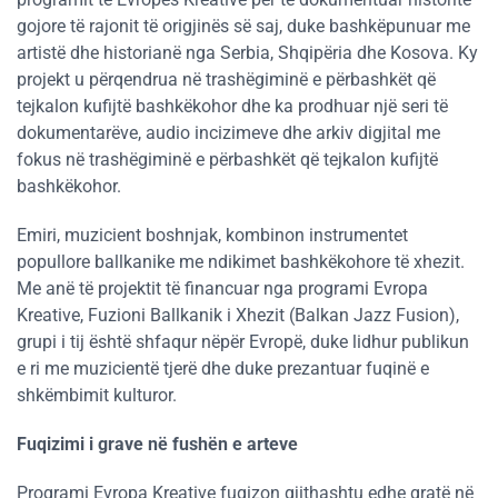
gojore të rajonit të origjinës së saj, duke bashkëpunuar me
artistë dhe historianë nga Serbia, Shqipëria dhe Kosova. Ky
projekt u përqendrua në trashëgiminë e përbashkët që
tejkalon kufijtë bashkëkohor dhe ka prodhuar një seri të
dokumentarëve, audio incizimeve dhe arkiv digjital me
fokus në trashëgiminë e përbashkët që tejkalon kufijtë
bashkëkohor.
Emiri, muzicient boshnjak, kombinon instrumentet
popullore ballkanike me ndikimet bashkëkohore të xhezit.
Me anë të projektit të financuar nga programi Evropa
Kreative, Fuzioni Ballkanik i Xhezit (Balkan Jazz Fusion),
grupi i tij është shfaqur nëpër Evropë, duke lidhur publikun
e ri me muzicientë tjerë dhe duke prezantuar fuqinë e
shkëmbimit kulturor​.
Fuqizimi i grave në fushën e arteve
Programi Evropa Kreative fuqizon gjithashtu edhe gratë në