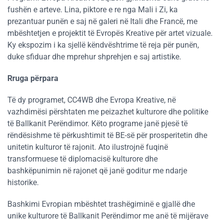
fushën e arteve. Lina, piktore e re nga Mali i Zi, ka
prezantuar punën e saj në galeri në Itali dhe Francë, me
mbështetjen e projektit të Evropës Kreative për artet vizuale.
Ky ekspozim i ka sjellë këndvështrime të reja për punën,
duke sfiduar dhe mprehur shprehjen e saj artistike​​.
Rruga përpara
Të dy programet, CC4WB dhe Evropa Kreative, në
vazhdimësi përshtaten me peizazhet kulturore dhe politike
të Ballkanit Perëndimor. Këto programe janë pjesë të
rëndësishme të përkushtimit të BE-së për prosperitetin dhe
unitetin kulturor të rajonit. Ato ilustrojnë fuqinë
transformuese të diplomacisë kulturore dhe
bashkëpunimin në rajonet që janë goditur me ndarje
historike​​​.
Bashkimi Evropian mbështet trashëgiminë e gjallë dhe
unike kulturore të Ballkanit Perëndimor me anë të mijërave