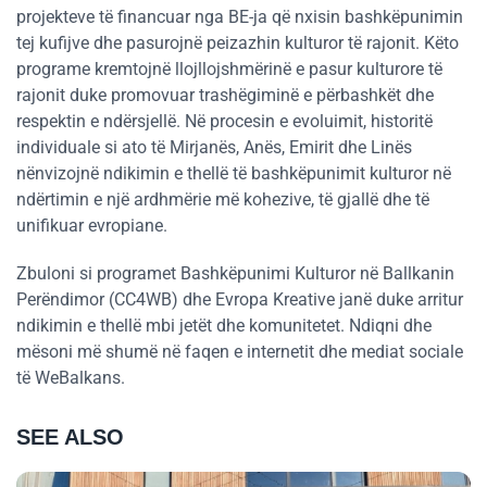
projekteve të financuar nga BE-ja që nxisin bashkëpunimin
tej kufijve dhe pasurojnë peizazhin kulturor të rajonit. Këto
programe kremtojnë llojllojshmërinë e pasur kulturore të
rajonit duke promovuar trashëgiminë e përbashkët dhe
respektin e ndërsjellë. Në procesin e evoluimit, historitë
individuale si ato të Mirjanës, Anës, Emirit dhe Linës
nënvizojnë ndikimin e thellë të bashkëpunimit kulturor në
ndërtimin e një ardhmërie më kohezive, të gjallë dhe të
unifikuar evropiane.
Zbuloni si programet Bashkëpunimi Kulturor në Ballkanin
Perëndimor (CC4WB) dhe Evropa Kreative janë duke arritur
ndikimin e thellë mbi jetët dhe komunitetet. Ndiqni dhe
mësoni më shumë në faqen e internetit dhe mediat sociale
të WeBalkans.
SEE ALSO