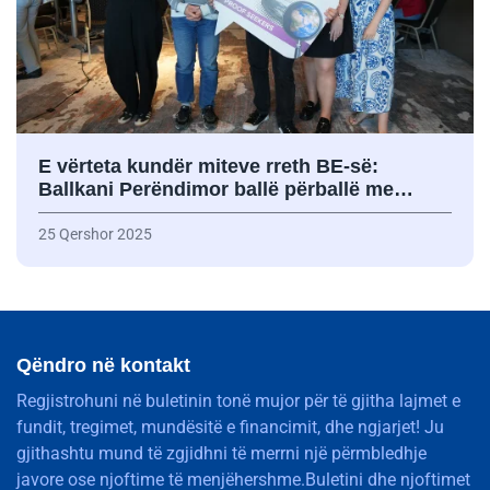
E vërteta kundër miteve rreth BE-së:
Ballkani Perëndimor ballë përballë me…
25 Qershor 2025
Qëndro në kontakt
Regjistrohuni në buletinin tonë mujor për të gjitha lajmet e
fundit, tregimet, mundësitë e financimit, dhe ngjarjet! Ju
gjithashtu mund të zgjidhni të merrni një përmbledhje
javore ose njoftime të menjëhershme.Buletini dhe njoftimet