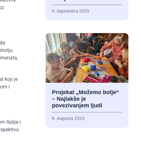
oz
9. Septembra 2025.
ada
toriju
kumenata,
 koji je
kom i
Projekat „Možemo bolje“
– Najlakše je
povezivanjem ljudi
6. Augusta 2025.
 Italije i
rspektivu