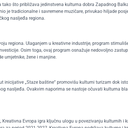
tako što približava jedinstvena kulturna dobra Zapadnog Balka
nio je tradicionalne i savremene muzičare, privukao hiljade posje
čkog nasljeđa regiona.
 regiona. Ulaganjem u kreativne industrije, program stimuliš
investicije. Osim toga, ovaj program osnažuje nedovoljno zastup
e umjetnike, žene i manjine.
t inicijative „Staze baštine“ promovišu kulturni turizam dok is
rnog nasljeđa. Ovakvim naporima se nastoje očuvati kulturna bl
 Kreativna Evropa igra ključnu ulogu u povezivanju kulturnih i k
ra za period 2021-2027, Kreativna Evropa podržava kulturne i k