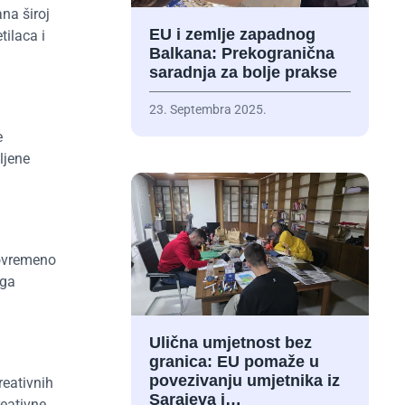
na široj
EU i zemlje zapadnog
tilaca i
Balkana: Prekogranična
saradnja za bolje prakse
23. Septembra 2025.
e
ljene
tovremeno
aga
Ulična umjetnost bez
granica: EU pomaže u
povezivanju umjetnika iz
reativnih
Sarajeva i…
reativne