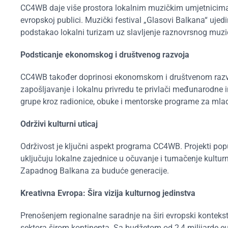
CC4WB daje više prostora lokalnim muzičkim umjetnicima 
evropskoj publici. Muzički festival „Glasovi Balkana“ ujedi
podstakao lokalni turizam uz slavljenje raznovrsnog muzi
Podsticanje ekonomskog i društvenog razvoja
CC4WB također doprinosi ekonomskom i društvenom razvoju
zapošljavanje i lokalnu privredu te privlači međunarodne 
grupe kroz radionice, obuke i mentorske programe za mlad
Održivi kulturni uticaj
Održivost je ključni aspekt programa CC4WB. Projekti popu
uključuju lokalne zajednice u očuvanje i tumačenje kultu
Zapadnog Balkana za buduće generacije.
Kreativna Evropa: Šira vizija kulturnog jedinstva
Prenošenjem regionalne saradnje na širi evropski kontekst,
sektora širom kontinenta. Sa budžetom od 2,4 milijarde eu