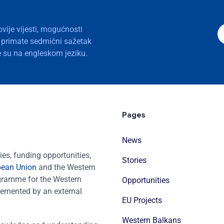
ovije vijesti, mogućnosti
a primate sedmični sažetak
nje su na engleskom jeziku.
Pages
News
es, funding opportunities,
Stories
pean Union
and the Western
ogramme for the Western
Opportunities
emented by an external
EU Projects
Western Balkans