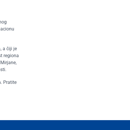
dnog
macionu
a čiji je
st regiona
Mirjane,
sti.
. Pratite