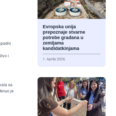
Evropska unija
prepoznaje stvarne
potrebe građana u
zemljama
apadni
kandidatkinjama
tvo i
1. Aprila 2026.
vala sa
eknuo je