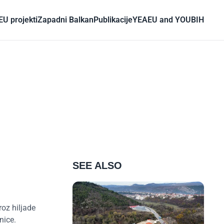
EU projekti
Zapadni Balkan
Publikacije
YEA
EU and YOU
BIH
SEE ALSO
oz hiljade
nice.