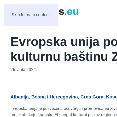
Skip to main content
Evropska unija p
kulturnu baštinu
26. Jula 2024.
Albanija
,
Bosna i Hercegovina
,
Crna Gora
,
Kos
Evropska unija je posvećena očuvanju i promovisanju živ
projekata koje finansira EU, bogat kulturni pejzaž regiona s