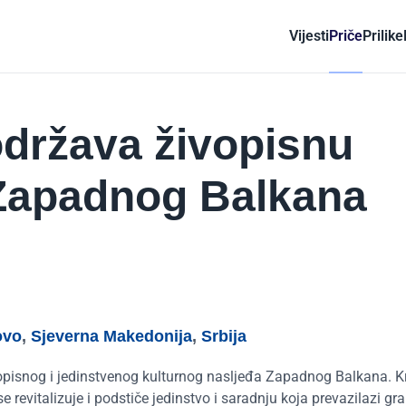
Vijesti
Priče
Prilike
održava živopisnu
 Zapadnog Balkana
ovo
,
Sjeverna Makedonija
,
Srbija
opisnog i jedinstvenog kulturnog nasljeđa Zapadnog Balkana. Kr
e revitalizuje i podstiče jedinstvo i saradnju koja prevazilazi gra