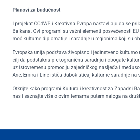
Planovi za budućnost
I projekat CC4WB i Kreativna Evropa nastavljaju da se pri
Balkana. Ovi programi su važni elementi posvećenosti EU k
moć kulturne diplomatije i saradnje u regionima koji su ob
Evropska unija podržava živopisno i jedinstveno kulturno n
cilj da podstaknu prekograničnu saradnju i obogate kultur
uz istovremenu promociju zajedničkog nasljeđa i međusobn
Ane, Emira i Line ističu dubok uticaj kulturne saradnje na 
Otkrijte kako programi Kultura i kreativnost za Zapadni Ba
nas i saznajte više o ovim temama putem naloga na društ