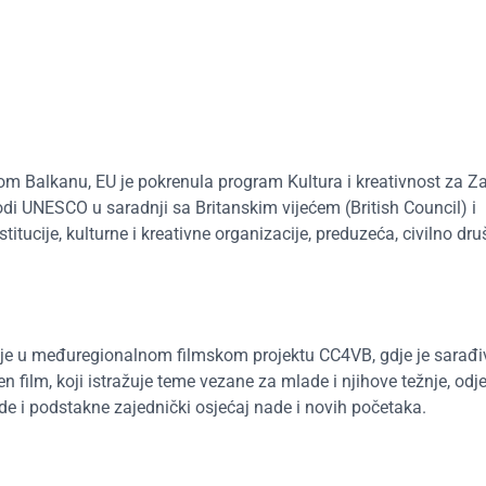
nom Balkanu, EU je pokrenula program Kultura i kreativnost za Z
odi UNESCO u saradnji sa Britanskim vijećem (British Council) i
tucije, kulturne i kreativne organizacije, preduzeća, civilno druš
la je u međuregionalnom filmskom projektu CC4VB, gdje je sarađi
n film, koji istražuje teme vezane za mlade i njihove težnje, odj
e i podstakne zajednički osjećaj nade i novih početaka.