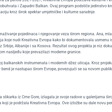
to obuhvata i Zapadni Balkan. Ovaj program podstiče jedinstvo kr
aciju kroz širok spektar umjetničke i kulturne saradnje.
naživanje pojedinaca i njegovanje veza širom regiona. Ana, ml
anja koje nudi Kreativna Evropa kako bi dokumentovala usmenu is
z Srbije, Albanije i sa Kosova. Rezultat ovog projekta je niz do
kom nasljeđu koje prevazilazi moderne granice.
j balkanskih instrumenata i modernih džez uticaja. Kroz projekat
ov bend je nastupao širom Evrope, povezujući se sa novom publi
.
slikarka iz Crne Gore, izlagala je svoje radove u galerijama širom
koji je podržala Kreativna Evropa. Ove izložbe su dale novu pe