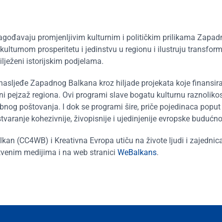
lagođavaju promjenljivim kulturnim i političkim prilikama Zapa
ulturnom prosperitetu i jedinstvu u regionu i ilustruju transfor
ilježeni istorijskim podjelama.
asljeđe Zapadnog Balkana kroz hiljade projekata koje finansira, 
ni pejzaž regiona. Ovi programi slave bogatu kulturnu raznoliko
og poštovanja. I dok se programi šire, priče pojedinaca poput 
stvaranje kohezivnije, živopisnije i ujedinjenije evropske budućno
lkan (CC4WB) i Kreativna Evropa utiču na živote ljudi i zajednica
venim medijima i na web stranici
WeBalkans
.