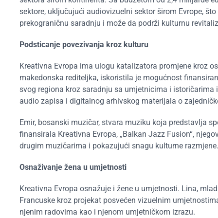
sektore, uključujući audiovizuelni sektor širom Evrope, š
prekograničnu saradnju i može da podrži kulturnu revitaliz
Podsticanje povezivanja kroz kulturu
Kreativna Evropa ima ulogu katalizatora promjene kroz os
makedonska rediteljka, iskoristila je mogućnost finansir
svog regiona kroz saradnju sa umjetnicima i istoričarima i
audio zapisa i digitalnog arhivskog materijala o zajednič
Emir, bosanski muzičar, stvara muziku koja predstavlja spo
finansirala Kreativna Evropa, „Balkan Jazz Fusion“, njeg
drugim muzičarima i pokazujući snagu kulturne razmjene
Osnaživanje žena u umjetnosti
Kreativna Evropa osnažuje i žene u umjetnosti. Lina, mlada 
Francuske kroz projekat posvećen vizuelnim umjetnostima 
njenim radovima kao i njenom umjetničkom izrazu.