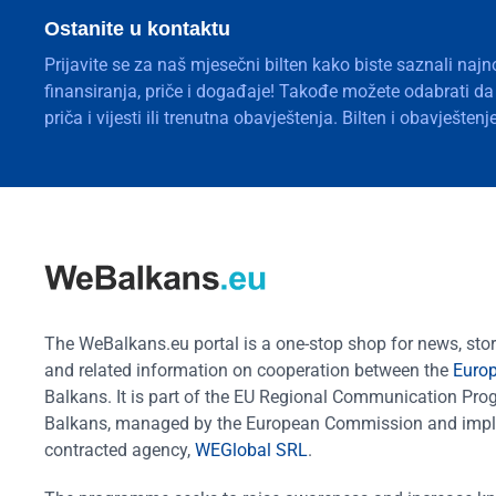
Ostanite u kontaktu
Prijavite se za naš mjesečni bilten kako biste saznali najn
finansiranja, priče i događaje! Takođe možete odabrati d
priča i vijesti ili trenutna obavještenja. Bilten i obavješte
The WeBalkans.eu portal is a one-stop shop for news, stori
and related information on cooperation between the
Euro
Balkans. It is part of the EU Regional Communication Pr
Balkans, managed by the European Commission and impl
contracted agency,
WEGlobal SRL
.