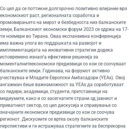
Со цел да се поттикне долгорочно позитивно влијание врз
економскиот раст, регионалната соработка и
промовирањето на мирот и безбедноста низ балканските
земји, Балканскиот економски форум 2023 се одржа на 17-
ти ноември во Тирана. Оваа експанзивна конференција
има важна улога во поддршката на развојот и
имплементацијата на иновативни стратегии додека
истовремено изнаоѓа ефективни решенија за
моменталнитеекономски предизвици со кои се соочуваат
балканските земји. Годинава, на форумот активно
учествуваа и Младите Европски Амбасадори (YEAs). Овој
ангажман беше важнаможност за YEAs да соработуваат
со лидери, академици, студенти, претставници на
медиумите, како и со засегнатите страни од јавниот и
приватниот сектор, со цел дискусија и справување со
значајните економски предизвици со кои се соочува
регионот. Дискусиите се вртеа околу балканските
перспективи и ги истражуваа стратегиите за беспрекорна