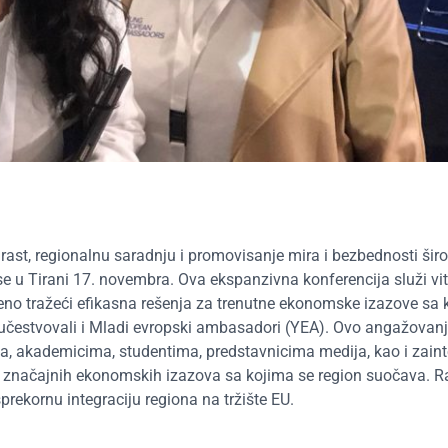
rast, regionalnu saradnju i promovisanje mira i bezbednosti šir
u Tirani 17. novembra. Ova ekspanzivna konferencija služi vita
emeno tražeći efikasna rešenja za trenutne ekonomske izazove sa 
učestvovali i Mladi evropski ambasadori (YEA). Ovo angažovan
ima, akademicima, studentima, predstavnicima medija, kao i zai
u značajnih ekonomskih izazova sa kojima se region suočava. R
sprekornu integraciju regiona na tržište EU.