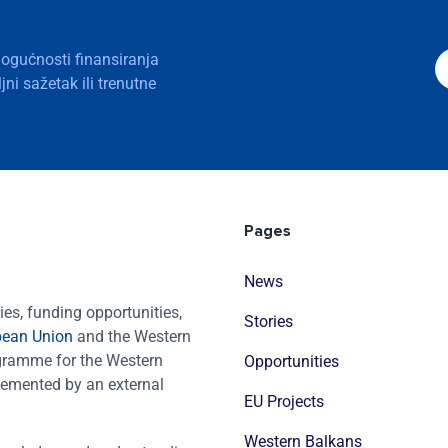
mogućnosti finansiranja
ni sažetak ili trenutne
Pages
News
es, funding opportunities,
Stories
pean Union
and the Western
ogramme for the Western
Opportunities
emented by an external
EU Projects
Western Balkans