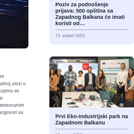
Poziv za podnošenje
prijava: 500 opština sa
Zapadnog Balkana će imati
koristi od…
15. април 2025.
om
lnoj ulozi u
kojima se
je
nteresovanim
azgovori su
Prvi Eko-industrijski park na
Zapadnom Balkanu