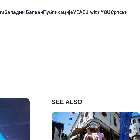
ти
Западни Балкан
Публикације
YEA
EU with YOU
Cрпски
SEE ALSO