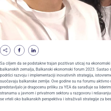
Sa ciljem da se podstakne trajan pozitivan uticaj na ekonomski 
balkanskih zemalja, Balkanski ekonomski forum 2023. Sastao se 
podršci razvoju i implementaciji inovativnih strategija, istovr
suočavaju balkanske zemlje. Ove godine su na forumu aktivno 
predstavljalo je dragocenu priliku za YEA da sarađuje sa lider
stranama u javnom i privatnom sektoru u razgovoru i rešavanj
se vrteli oko balkanskih perspektiva i istraživali strategije za be