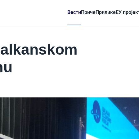
Вести
Приче
Прилике
ЕУ пројек
Balkanskom
mu