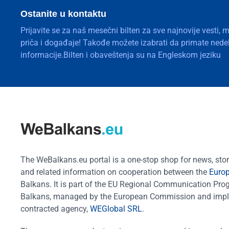
Ostanite u kontaktu
Prijavite se za naš mesečni bilten za sve najnovije vesti, 
priča i događaje! Takođe možete izabrati da primate nedelj
informacije.Bilten i obaveštenja su na Engleskom jeziku
The WeBalkans.eu portal is a one-stop shop for news, stori
and related information on cooperation between the
Euro
Balkans. It is part of the EU Regional Communication Pr
Balkans, managed by the European Commission and impl
contracted agency,
WEGlobal SRL
.