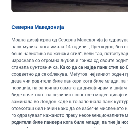
Северна Македонија
Модна дизајнерка од Северна Македонија ја одразува
панк музика кога имала 14 години. „Претходно, бев н
беше навистина во женски стил“, вели таа, потсетува
израснала со огромна љубов и грижа од своите родите
станала бунтовничка.
Како да се најде панк стил во 
соодветно да се облекува. Меѓутоа, нејзиниот роден 
деца чии родители биле панкери кога биле млади, па т
позиција, па започнав самата да дизајнирам и шијам 
биде почетокот на нејзиниот сопствен моден дизајн и
заминала во Лондон каде што започнала панк културат
отсекогаш бил начин како да се избегне мислењето на
го одразуваат кажаното преку неконвенционалните 
родители биле панкери кога биле млади, па тие ја но