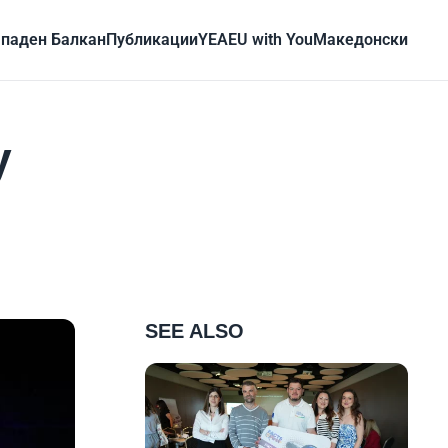
паден Балкан
Публикации
YEA
EU with You
Mакедонски
у
SEE ALSO