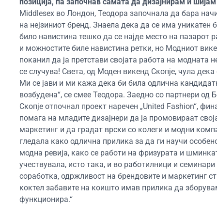
позиција, па започнав самата да дизајнирам и шијам
Middlesex во Лондон, Теодора започнала да бара нач
на нејзиниот бренд. Знаела дека да се има уникатен 
било навистина тешко да се најде место на пазарот 
и можностите биле навистина ретки, но Модниот викен
поканил да ја претстави својата работа на модната н
се случува! Света, од Моден викенд Скопје, чула дек
Ми се јави и ми кажа дека би била одлична кандидат
возбудена“, се смее Теодора. Заедно со партнери од Б
Скопје отпочнал проект наречен „United Fashion“, фи
помага на младите дизајнери да ја промовираат свој
маркетинг и да градат врски со колеги и модни комп
гледала како одлична прилика за да ги научи особен
модна ревија, како се работи на фризурата и шминка
учествувала, исто така, и во работилници и семинари
соработка, одржливост на брендовите и маркетинг ст
коктел забавите на коишто имав прилика да зборува
функционира.“