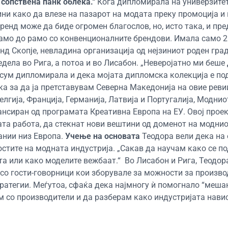
 сопствена панк облека.“
Кога дипломирала на универзите
ини како да влезе на пазарот на модата преку промоција 
бренд може да биде огромен благослов, но, исто така, и пр
рамо до рамо со конвенционалните брендови. Имала само 2
д Скопје, невладина организација од нејзиниот роден град,
едела во Рига, а потоа и во Лисабон. „Неверојатно ми беше
а сум дипломирала и дека мојата дипломска колекција е по
ка за да ја претставувам Северна Македонија на овие реви
елгија, Франција, Германија, Латвија и Португалија, Модни
нансиран од програмата Креативна Европа на ЕУ. Овој прое
ата работа, да стекнат нови вештини од доменот на модни
ании низ Европа.
Учење на основата
Теодора вели дека на
остите на модната индустрија. „Сакав да научам како се п
та или како моделите вежбаат.“ Во Лисабон и Рига, Теодор
 со гости-говорници кои зборувале за можности за произво
ратегии. Меѓутоа, сфаќа дека најмногу ѝ помогнало “меша
м со производители и да разберам како индустријата нави