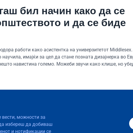
гаш бил начин како да се
пштеството и да се биде
одора работи како асистентка на универзитетот Middlesex.
о научила, имајќи за цел да стане позната дизајнерка во Ев
ешто навистина големо. Можеби звучи како клише, но убе
е вести, можности за
да избереш да добиваш
тенот и нотификации се