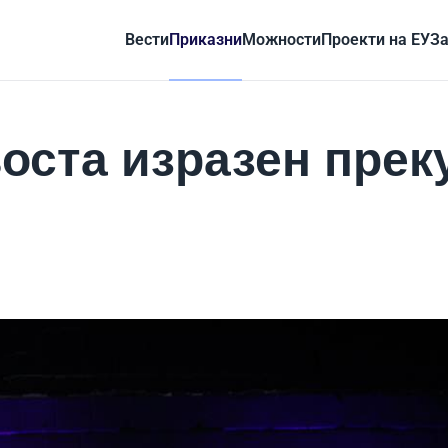
Вести
Приказни
Можности
Проекти на ЕУ
За
воста изразен прек