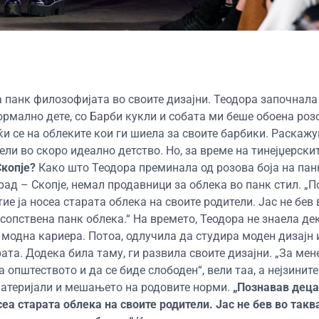
 панк филозофијата во своите дизајни. Теодора започнала
ормално дете, со Барби кукли и собата ми беше обоена роз
јќи се на облеките кои ги шиела за своите барбики. Раскаж
ли во скоро идеално детство. Но, за време на тинејџерскит
Скопје?
Како што Теодора преминала од розова боја на пан
град – Скопје, немал продавници за облека во панк стил. „
ие ја носеа старата облека на своите родители. Јас не бев 
сопствена панк облека.“ На времето, Теодора не знаела дек
 модна кариера. Потоа, одлучила да студира моден дизајн 
а. Додека била таму, ги развила своите дизајни. „За мене
 општеството и да се биде слободен“, вели таа, а нејзинит
материјали и мешањето на родовите норми.
„Познавав деца
сеа старата облека на своите родители. Јас не бев во такв