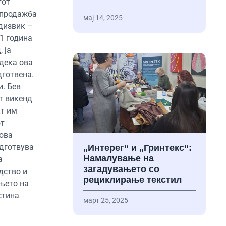
тот
и продажба
мај 14, 2025
едизвик –
1 година
 ја
 дека ова
дготвена.
и. Бев
от викенд
кт им
от
 ова
одготвува
„Интерег“ и „Гринтекс“:
Намалување на
а
загадувањето со
дство и
рециклирање текстил
њето на
стина
март 25, 2025