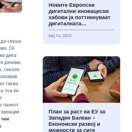
Новите Европски
дигитални иновациски
хабови ја поттикнуваат
дигиталната…
мај 14, 2025
 да слуша
ово. Сè
ува дека
е денови,
к, сакала
Познавав
во таква
а тоа ќе
и
, панкот
План за раст на ЕУ за
е креации
Западен Балкан –
 чии
Економски развој и
а
можности за сите