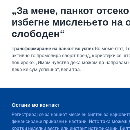
„За мене, панкот отсеко
избегне мислењето на о
слободен“
Трансформирање на панкот во успех
Во моментот, Те
активно го промовира својот бренд, користејќи сè шт
пошироко. „Имам чувство дека можам да направам н
дека ќе сум успешна“, вели таа.
Остани во контакт
Регистрирај се за нашиот месечен билтен за најновит
финансирање приказни и настани! Исто така можеш 
кратки неделни вести или инстант нотификации. Бил