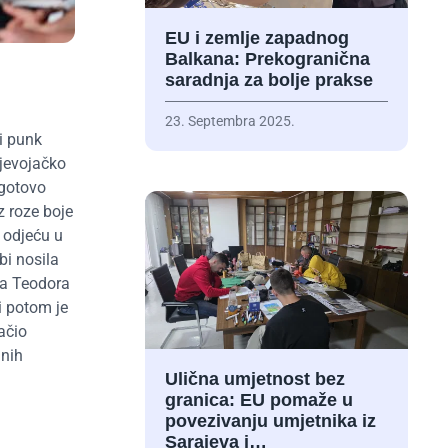
EU i zemlje zapadnog
Balkana: Prekogranična
saradnja za bolje prakse
23. Septembra 2025.
i punk
djevojačko
 gotovo
z roze boje
a odjeću u
bi nosila
ada Teodora
i potom je
ačio
lnih
Ulična umjetnost bez
granica: EU pomaže u
povezivanju umjetnika iz
Sarajeva i…