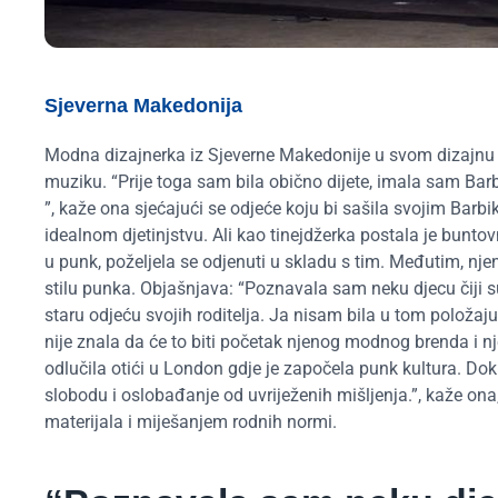
Sjeverna Makedonija
Modna dizajnerka iz Sjeverne Makedonije u svom dizajnu o
muziku. “Prije toga sam bila obično dijete, imala sam Barbi
”, kaže ona sjećajući se odjeće koju bi sašila svojim Barbi
idealnom djetinjstvu. Ali kao tinejdžerka postala je bunto
u punk, poželjela se odjenuti u skladu s tim. Međutim, nje
stilu punka. Objašnjava: “Poznavala sam neku djecu čiji su r
staru odjeću svojih roditelja. Ja nisam bila u tom položaju
nije znala da će to biti početak njenog modnog brenda i nje
odlučila otići u London gdje je započela punk kultura. Dok 
slobodu i oslobađanje od uvriježenih mišljenja.”, kaže on
materijala i miješanjem rodnih normi.