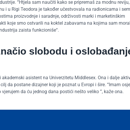
ndustrije. “Htjela sam naučiti kako se pripremaš za modnu reviju
bonu i u Rigi Teodora je također učestvovala na radionicama i se
stima proizvodnje i saradnje, održivosti marki i marketinškim
ntakti koje smo ostvarili na koktel zabavama na kojima sam mora
dustrija zaista funkcioniše“.
značio slobodu i oslobađanj
 akademski asistent na Univerzitetu Middlesex. Ona i dalje akti
 cilj da postane dizajner koji je poznat u Evropi i šire. “Imam osj
to vjerujem da ću jednog dana postići nešto veliko ”, kaže ona.