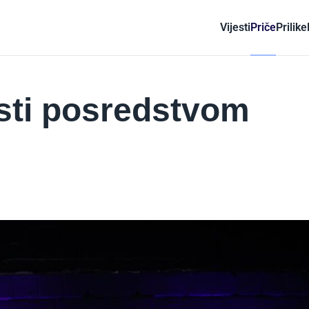
Vijesti
Priče
Prilike
sti posredstvom