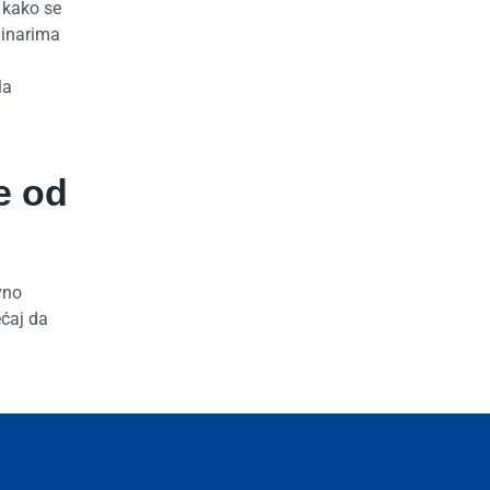
, kako se
minarima
la
e od
vno
ećaj da