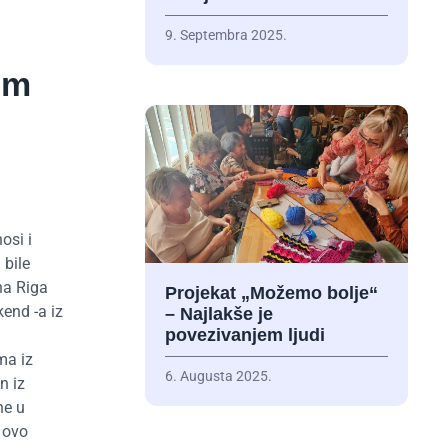
9. Septembra 2025.
om
osi i
 bile
na Riga
Projekat „Možemo bolje“
end -a iz
– Najlakše je
povezivanjem ljudi
ma iz
6. Augusta 2025.
n iz
ne u
 ovo