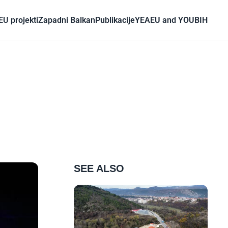
EU projekti
Zapadni Balkan
Publikacije
YEA
EU and YOU
BIH
SEE ALSO