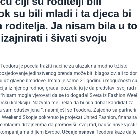
čiji su roditelji bili
 su bili mladi i ta djeca bi
 roditelja. Ja nisam bila u t
jnirati i šivati ​​svoju
Teodora je počela tražiti načine za ulazak na modno tržište
osjedovanje jedinstvenog brenda može biti blagoslov, ali to don
štu uz glavne brendove. Imala je samo 21 godinu i mogućnosti su
ja iz njenog rodnog grada, pozvala ju je da predstavi svoj rad 
 “Nisam mogla vjerovati da se to događa! Sveta iz Fashion Week
rsku kolekciju. Nazvala me i rekla da bi bila dobar kandidat za
a sam oduševljena ”, nasmiješi se Teodora. Zajedno sa partneri
on Weekend Skopje pokrenuo je projekat United Fashion, finansira
e mladim dizajnerima da promovišu svoj rad, nauče nove vješti
 kompanijama diljem Evrope.
Učenje osnova
Teodora kaže da je