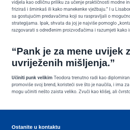
vidjela kao odličnu priliku za učenje praktičnosti modne i
friziraš i šminkaš ili kako manekenke vježbaju.” I u Lisa
sa gostujućim predavačima koji su raspravljali o mogućno
strategijama. Ipak, shvata da joj je najviše pomoglo „ko
razgovarati s određenim proizvođačima i razumjeti kako in
“Pank je za mene uvijek 
uvriježenih mišljenja.”
Učiniti punk velikim
Teodora trenutno radi kao diplomirani
promoviše svoj brend, koristeći sve što je naučila, i ima za
mogu učiniti nešto zaista veliko. Zvuči kao klišej, ali čvrs
Ostanite u kontaktu