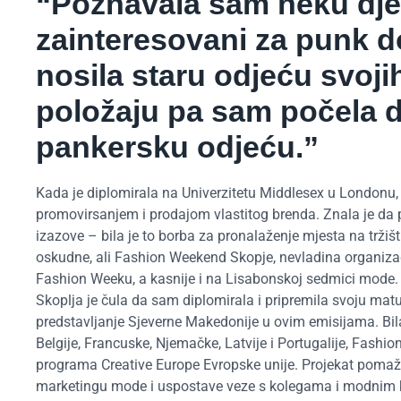
“Poznavala sam neku djecu 
zainteresovani za punk dok
nosila staru odjeću svojih
položaju pa sam počela diza
pankersku odjeću.”
Kada je diplomirala na Univerzitetu Middlesex u Londonu, 
promovirsanjem i prodajom vlastitog brenda. Znala je da p
izazove – bila je to borba za pronalaženje mjesta na trži
oskudne, ali Fashion Weekend Skopje, nevladina organizaci
Fashion Weeku, a kasnije i na Lisabonskoj sedmici mode.
Skoplja je čula da sam diplomirala i pripremila svoju matu
predstavljanje Sjeverne Makedonije u ovim emisijama. Bil
Belgije, Francuske, Njemačke, Latvije i Portugalije, Fashi
programa Creative Europe Evropske unije. Projekat pomaž
marketingu mode i uspostave veze s kolegama i modnim