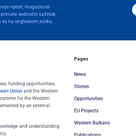
ovije vijesti, mogućnosti
a primate sedmični sažetak
nje su na engleskom jeziku.
Pages
News
es, funding opportunities,
Stories
pean Union
and the Western
ogramme for the Western
Opportunities
emented by an external
EU Projects
Western Balkans
nowledge and understanding
icy.
Publications