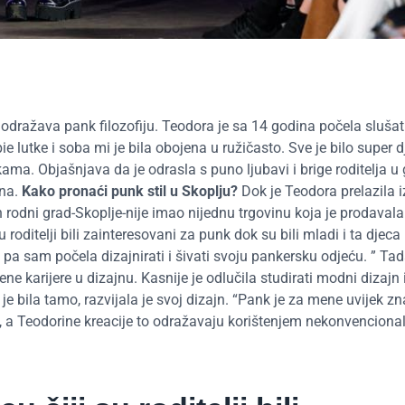
dražava pank filozofiju. Teodora je sa 14 godina počela slušat
e lutke i soba mi je bila obojena u ružičasto. Sve je bilo super 
kama. Objašnjava da je odrasla s puno ljubavi i brige roditelja u
vna.
Kako pronaći punk stil u Skoplju?
Dok je Teodora prelazila i
n rodni grad-Skoplje-nije imao nijednu trgovinu koja je prodaval
oditelji bili zainteresovani za punk dok su bili mladi i ta djeca 
 pa sam počela dizajnirati i šivati ​​svoju pankersku odjeću. ” T
ne karijere u dizajnu. Kasnije je odlučila studirati modni dizajn 
je bila tamo, razvijala je svoj dizajn. “Pank je za mene uvijek zn
a, a Teodorine kreacije to odražavaju korištenjem nekonvenciona