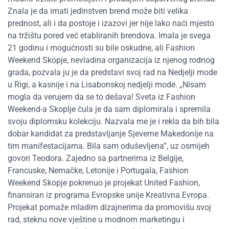
Znala je da imati jedinstven brend može biti velika
prednost, ali i da postoje i izazovi jer nije lako naći mjesto
na tržištu pored već etabliranih brendova. Imala je svega
21 godinu i mogućnosti su bile oskudne, ali Fashion
Weekend Skopje, nevladina organizacija iz njenog rodnog
grada, pozvala ju je da predstavi svoj rad na Nedjelji mode
u Rigi, a kasnije i na Lisabonskoj nedjelji mode. „Nisam
mogla da verujem da se to dešava! Sveta iz Fashion
Weekend-a Skoplje čula je da sam diplomirala i spremila
svoju diplomsku kolekciju. Nazvala me je i rekla da bih bila
dobar kandidat za predstavljanje Sjeverne Makedonije na
tim manifestacijama. Bila sam oduševljena”, uz osmijeh
govori Teodora. Zajedno sa partnerima iz Belgije,
Francuske, Nemačke, Letonije i Portugala, Fashion
Weekend Skopje pokrenuo je projekat United Fashion,
finansiran iz programa Evropske unije Kreativna Evropa.
Projekat pomaže mladim dizajnerima da promovišu svoj
rad, steknu nove vještine u modnom marketingu i