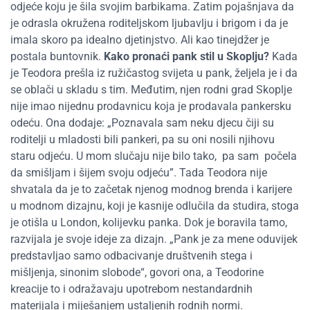
odjeće koju je šila svojim barbikama. Zatim pojašnjava da
je odrasla okružena roditeljskom ljubavlju i brigom i da je
imala skoro pa idealno djetinjstvo. Ali kao tinejdžer je
postala buntovnik.
Kako pronaći pank stil u Skoplju?
Kada
je Teodora prešla iz ružičastog svijeta u pank, željela je i da
se oblači u skladu s tim. Međutim, njen rodni grad Skoplje
nije imao nijednu prodavnicu koja je prodavala pankersku
odeću. Ona dodaje: „Poznavala sam neku djecu čiji su
roditelji u mladosti bili pankeri, pa su oni nosili njihovu
staru odjeću. U mom slučaju nije bilo tako, pa sam počela
da smišljam i šijem svoju odjeću”. Tada Teodora nije
shvatala da je to začetak njenog modnog brenda i karijere
u modnom dizajnu, koji je kasnije odlučila da studira, stoga
je otišla u London, kolijevku panka. Dok je boravila tamo,
razvijala je svoje ideje za dizajn. „Pank je za mene oduvijek
predstavljao samo odbacivanje društvenih stega i
mišljenja, sinonim slobode“, govori ona, a Teodorine
kreacije to i odražavaju upotrebom nestandardnih
materijala i miješanjem ustaljenih rodnih normi.