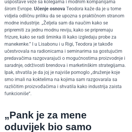
uspostave veze sa kolegama i modnim kompanijama
širom Evrope.
Učenje osnova
Teodora kaže da je u tome
vidjela odličnu priliku da se upozna s praktičnom stranom
modne industrije. „Željela sam da naučim kako se
pripremiti za jednu modnu reviju, kako se pripremaju
frizure, kako se radi šminka ili kako izgledaju probe za
manekenke.” I u Lisabonu i u Rigi, Teodora je takođe
učestvovala na radionicama i seminarima sa gostujućim
predavačima razgovarajući o mogućnostima proizvodnje i
saradnje, održivosti brendova i marketinškim strategijama.
Ipak, shvatila je da joj je najviše pomoglo „druženje koje
smo imali na koktelima na kojima sam razgovarala sa
različitim proizvođačima i shvatila kako industrija zaista
funkcioniše“.
„Pank je za mene
oduvijek bio samo