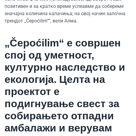
позитивен и за кратко време успеавме да собереме
значајна количина капачиња; на овој начин започна
трендот „Čepoćilim““, вели Алма.
„Čepoćilim“ е совршен
спој од уметност,
културно наследство и
екологија. Целта на
проектот е
подигнување свест за
собирањето отпадни
амбалажи и верувам