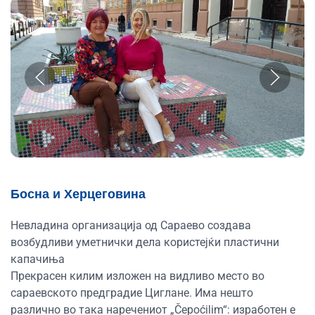
Босна и Херцеговина
Невладина организација од Сараево создава
возбудливи уметнички дела користејќи пластични
капачиња
Прекрасен килим изложен на видливо место во
сараевското предградие Циглане. Има нешто
различно во така наречениот „Čepoćilim“: изработен е