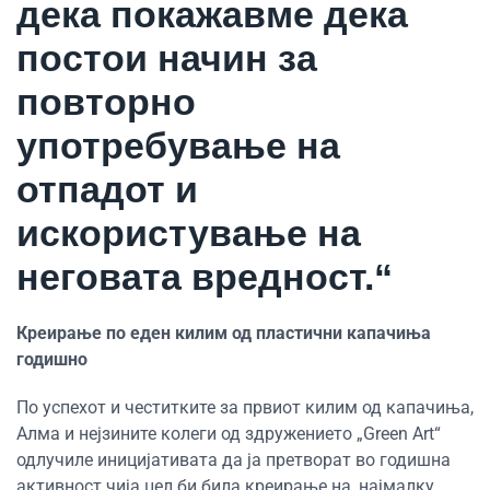
дека покажавме дека
постои начин за
повторно
употребување на
отпадот и
искористување на
неговата вредност.“
Креирање по еден килим од пластични капачиња
годишно
По успехот и честитките за првиот килим од капачиња,
Алма и нејзините колеги од здружението „Green Art“
одлучиле иницијативата да ја претворат во годишна
активност чија цел би била креирање на, најмалку