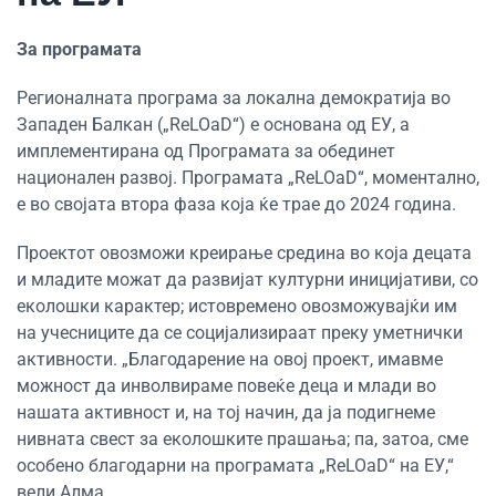
За програмата
Регионалната програма за локална демократија во
Западен Балкан („ReLOaD“) е основана од ЕУ, а
имплементирана од Програмата за обединет
национален развој. Програмата „ReLOaD“, моментално,
е во својата втора фаза која ќе трае до 2024 година.
Проектот овозможи креирање средина во која децата
и младите можат да развијат културни иницијативи, со
еколошки карактер; истовремено овозможувајќи им
на учесниците да се социјализираат преку уметнички
активности. „Благодарение на овој проект, имавме
можност да инволвираме повеќе деца и млади во
нашата активност и, на тој начин, да ја подигнеме
нивната свест за еколошките прашања; па, затоа, сме
особено благодарни на програмата „ReLOaD“ на ЕУ,“
вели Алма.