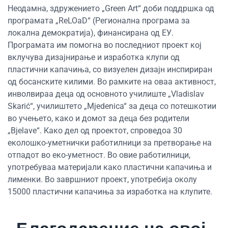
Неодамна, здружението „Green Art“ доби поддршка од
програмата „ReLOaD“ (Регионална програма за
локална демократија), финансирана од ЕУ.
Програмата им помогна во последниот проект кој
вклучува дизајнирање и изработка клупи од
пластични капачиња, со визуелен дизајн инспириран
од босанските килими. Во рамките на оваа активност,
инволвираа деца од основното училиште „Vladislav
Skarić“, училиштето „Mjedenica“ за деца со потешкотии
во учењето, како и домот за деца без родители
„Bjelave“. Како дел од проектот, спроведоа 30
еколошко-уметнички работилници за претворање на
отпадот во еко-уметност. Во овие работилници,
употребуваа материјали како пластични капачиња и
лименки. Во завршниот проект, употребија околу
15000 пластични капачиња за изработка на клупите.