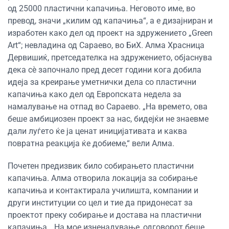
од 25000 пластични капачиња. Неговото име, во
превод, значи „килим од капачиња“, а е дизајниран и
изработен како дел од проект на здружението „Green
Art“; невладина од Сараево, во БиХ. Алма Храсница
Дервишиќ, претседателка на здружението, објаснува
дека сè започнало пред десет години кога добила
идеја за креирање уметнички дела со пластични
капачиња како дел од Европската недела за
намалување на отпад во Сараево. „На времето, ова
беше амбициозен проект за нас, бидејќи не знаевме
дали луѓето ќе ја ценат иницијативата и каква
повратна реакција ќе добиеме,“ вели Алма.
Почетен предизвик било собирањето пластични
капачиња. Алма отворила локација за собирање
капачиња и контактирала училишта, компании и
други институции со цел и тие да придонесат за
проектот преку собирање и достава на пластични
капачиња. „На мое изненадување, одговорот беше