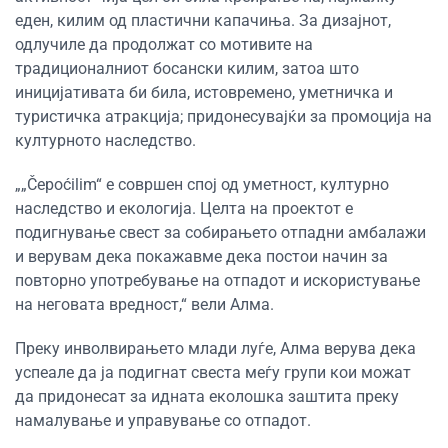
еден, килим од пластични капачиња. За дизајнот,
одлучиле да продолжат со мотивите на
традиционалниот босански килим, затоа што
иницијативата би била, истовремено, уметничка и
туристичка атракција; придонесувајќи за промоција на
културното наследство.
„„Čepoćilim“ е совршен спој од уметност, културно
наследство и екологија. Целта на проектот е
подигнување свест за собирањето отпадни амбалажи
и верувам дека покажавме дека постои начин за
повторно употребување на отпадот и искористување
на неговата вредност,“ вели Алма.
Преку инволвирањето млади луѓе, Алма верува дека
успеале да ја подигнат свеста меѓу групи кои можат
да придонесат за идната еколошка заштита преку
намалување и управување со отпадот.