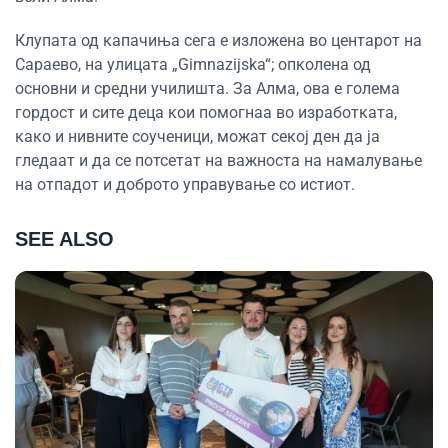
Клупата од капачиња сега е изложена во центарот на
Сараево, на улицата „Gimnazijska“; опколена од
основни и средни училишта. За Алма, ова е голема
гордост и сите деца кои помогнаа во изработката,
како и нивните соученици, можат секој ден да ја
гледаат и да се потсетат на важноста на намалување
на отпадот и доброто управување со истиот.
SEE ALSO