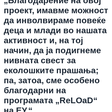
„Благодарение на овој
проект, имавме можност
да инволвираме повеќе
деца и млади во нашата
активност и, на тој
начин, да ја подигнеме
нивната свест за
еколошките прашања;
па, затоа, сме особено
благодарни на
програмата „ReLOaD“
на ЕУ.“