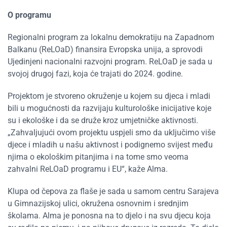
O programu
Regionalni program za lokalnu demokratiju na Zapadnom
Balkanu (ReLOaD) finansira Evropska unija, a sprovodi
Ujedinjeni nacionalni razvojni program. ReLOaD je sada u
svojoj drugoj fazi, koja će trajati do 2024. godine.
Projektom je stvoreno okruženje u kojem su djeca i mladi
bili u mogućnosti da razvijaju kulturološke inicijative koje
su i ekološke i da se druže kroz umjetničke aktivnosti.
„Zahvaljujući ovom projektu uspjeli smo da uključimo više
djece i mladih u našu aktivnost i podignemo svijest među
njima o ekološkim pitanjima i na tome smo veoma
zahvalni ReLOaD programu i EU“, kaže Alma.
Klupa od čepova za flaše je sada u samom centru Sarajeva
u Gimnazijskoj ulici, okružena osnovnim i srednjim
školama. Alma je ponosna na to djelo i na svu djecu koja