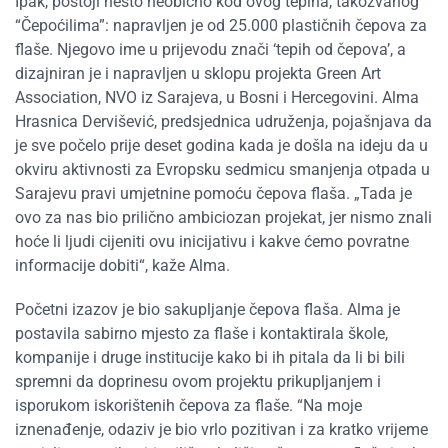
Ipak, postoji nešto neobično kod ovog tepiha, takozvanog
“Čepoćilima”: napravljen je od 25.000 plastičnih čepova za
flaše. Njegovo ime u prijevodu znači ‘tepih od čepova’, a
dizajniran je i napravljen u sklopu projekta Green Art
Association, NVO iz Sarajeva, u Bosni i Hercegovini. Alma
Hrasnica Dervišević, predsjednica udruženja, pojašnjava da
je sve počelo prije deset godina kada je došla na ideju da u
okviru aktivnosti za Evropsku sedmicu smanjenja otpada u
Sarajevu pravi umjetnine pomoću čepova flaša. „Tada je
ovo za nas bio prilično ambiciozan projekat, jer nismo znali
hoće li ljudi cijeniti ovu inicijativu i kakve ćemo povratne
informacije dobiti“, kaže Alma.
Početni izazov je bio sakupljanje čepova flaša. Alma je
postavila sabirno mjesto za flaše i kontaktirala škole,
kompanije i druge institucije kako bi ih pitala da li bi bili
spremni da doprinesu ovom projektu prikupljanjem i
isporukom iskorištenih čepova za flaše. “Na moje
iznenađenje, odaziv je bio vrlo pozitivan i za kratko vrijeme