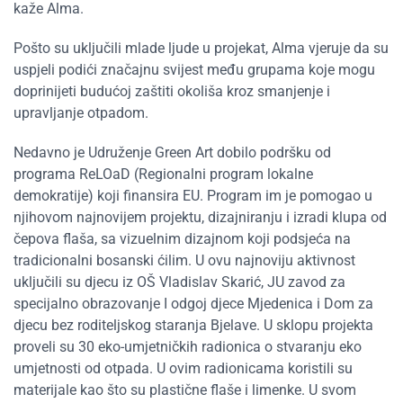
kaže Alma.
Pošto su uključili mlade ljude u projekat, Alma vjeruje da su
uspjeli podići značajnu svijest među grupama koje mogu
doprinijeti budućoj zaštiti okoliša kroz smanjenje i
upravljanje otpadom.
Nedavno je Udruženje Green Art dobilo podršku od
programa ReLOaD (Regionalni program lokalne
demokratije) koji finansira EU. Program im je pomogao u
njihovom najnovijem projektu, dizajniranju i izradi klupa od
čepova flaša, sa vizuelnim dizajnom koji podsjeća na
tradicionalni bosanski ćilim. U ovu najnoviju aktivnost
uključili su djecu iz OŠ Vladislav Skarić, JU zavod za
specijalno obrazovanje I odgoj djece Mjedenica i Dom za
djecu bez roditeljskog staranja Bjelave. U sklopu projekta
proveli su 30 eko-umjetničkih radionica o stvaranju eko
umjetnosti od otpada. U ovim radionicama koristili su
materijale kao što su plastične flaše i limenke. U svom