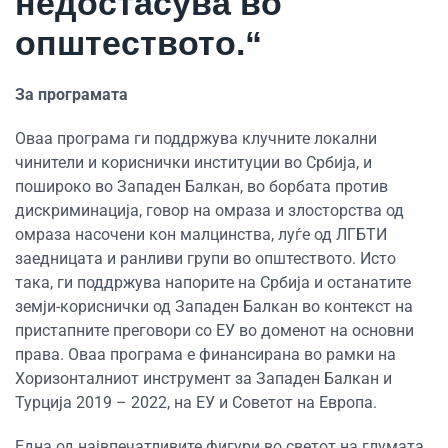
недостасува во
општеството.“
За програмата
Оваа програма ги поддржува клучните локални
чинители и кориснички институции во Србија, и
пошироко во Западен Балкан, во борбата против
дискриминација, говор на омраза и злосторства од
омраза насочени кон малцинства, луѓе од ЛГБТИ
заедницата и ранливи групи во општеството. Исто
така, ги поддржува напорите на Србија и останатите
земји-кориснички од Западен Балкан во контекст на
пристапните преговори со ЕУ во доменот на основни
права. Оваа програма е финансирана во рамки на
Хоризонталниот инструмент за Западен Балкан и
Турција 2019 – 2022, на ЕУ и Советот на Европа.
Една од највпечатливите фигури во светот на глумата,