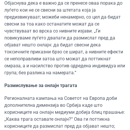
Објаснува дека е важно да се пренесе оваа порака до
луѓето кои не се свесни за штетата која ја
предизвикуваат; можеби ненамерно, со цел да бидат
свесни за тоа како останатите можат да се
чувствуваат во врска со нивните изјави. „Ги
повикуваме луѓето двапати да размислат пред да
објават нешто онлајн: да бидат свесни дека
токсичните приказни брзо се шират, а нивните ефекти
се непоправливи затоа што можат да поттикнат
омраза, а и насилство против одредена индивидуа или
група; без разлика на намерата.“
Размислување за онлајн трагата
Регионалната кампања на Советот на Европа доби
дополнителна димензија во Србија каде што
корисниците на онлајн медиуми добија блиц прашање:
„Каква трага оставате онлајн?“ Ова ги поттикна
корисниците да размислат пред да објават нешто;