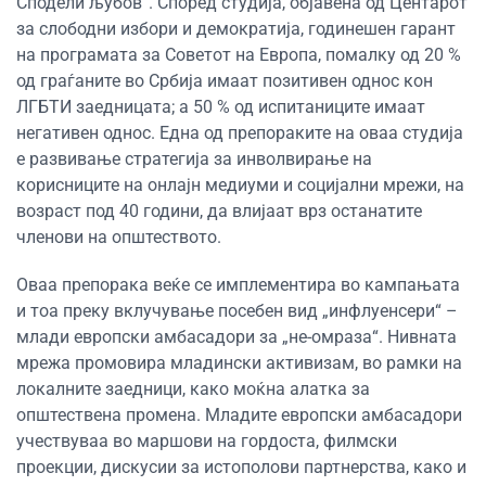
Сподели љубов“. Според студија, објавена од Центарот
за слободни избори и демократија, годинешен гарант
на програмата за Советот на Европа, помалку од 20 %
од граѓаните во Србија имаат позитивен однос кон
ЛГБТИ заедницата; а 50 % од испитаниците имаат
негативен однос. Една од препораките на оваа студија
е развивање стратегија за инволвирање на
корисниците на онлајн медиуми и социјални мрежи, на
возраст под 40 години, да влијаат врз останатите
членови на општеството.
Оваа препорака веќе се имплементира во кампањата
и тоа преку вклучување посебен вид „инфлуенсери“ –
млади европски амбасадори за „не-омраза“. Нивната
мрежа промовира младински активизам, во рамки на
локалните заедници, како моќна алатка за
општествена промена. Младите европски амбасадори
учествуваа во маршови на гордоста, филмски
проекции, дискусии за истополови партнерства, како и