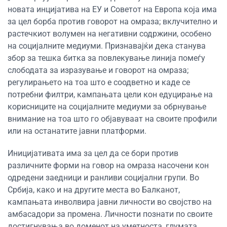
новата инцијатива на ЕУ и Советот на Европа која има
за цел борба против говорот на омраза; вклучително и
растечкиот волумен на негативни содржини, особено
на социјалните медиуми. Признавајќи дека станува
збор за тешка битка за повлекување линија помеѓу
слободата за изразување и говорот на омраза;
регулирањето на тоа што е соодветно и каде се
потребни филтри, кампањата цели кон едуцирање на
корисниците на социјалните медиуми за обрнување
внимание на тоа што го објавуваат на своите профили
или на останатите јавни платформи.
Иницијативата има за цел да се бори против
различните форми на говор на омраза насочени кон
одредени заедници и ранливи социјални групи. Во
Србија, како и на другите места во Балканот,
кампањата инволвира јавни личности во својство на
амбасадори за промена. Личности познати по своите
достигнувања во доменот на уметноста, глумата,