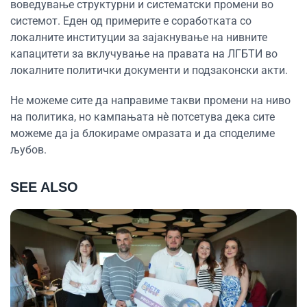
воведување структурни и систематски промени во
системот. Еден од примерите е соработката со
локалните институции за зајакнување на нивните
капацитети за вклучување на правата на ЛГБТИ во
локалните политички документи и подзаконски акти.
Не можеме сите да направиме такви промени на ниво
на политика, но кампањата нè потсетува дека сите
можеме да ја блокираме омразата и да споделиме
љубов.
SEE ALSO