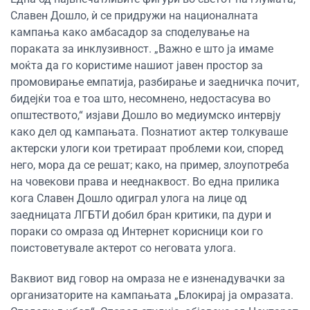
Славен Дошло, ѝ се придружи на националната
кампања како амбасадор за споделување на
пораката за инклузивност. „Важно е што ја имаме
моќта да го користиме нашиот јавен простор за
промовирање емпатија, разбирање и заедничка почит,
бидејќи тоа е тоа што, несомнено, недостасува во
општеството,“ изјави Дошло во медиумско интервју
како дел од кампањата. Познатиот актер толкуваше
актерски улоги кои третираат проблеми кои, според
него, мора да се решат; како, на пример, злоупотреба
на човекови права и нееднаквост. Во една прилика
кога Славен Дошло одиграл улога на лице од
заедницата ЛГБТИ добил бран критики, па дури и
пораки со омраза од Интернет корисници кои го
поистоветувале актерот со неговата улога.
Ваквиот вид говор на омраза не е изненадувачки за
организаторите на кампањата „Блокирај ја омразата.