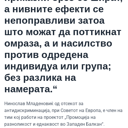
а нивните ефекти се
непоправливи затоа
што можат да поттикнат
омраза, а и насилство
против одредена
индивидуа или група;
без разлика на
намерата.“
Нинослав Младеновиќ од отсекот за
антидискриминација, при Советот на Европа, е член на
тим кој работи на проектот „Промоција на
разноликост и еднаквост во Западен Балкан“.