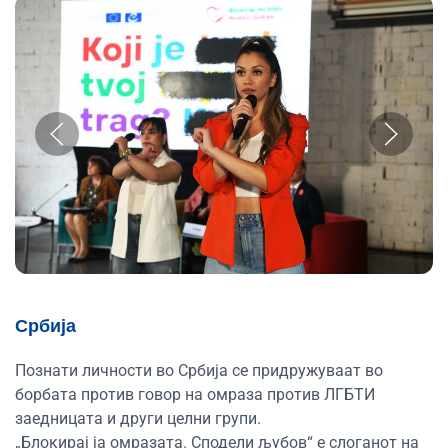
Србија
Познати личности во Србија се придружуваат во
борбата против говор на омраза против ЛГБТИ
заедницата и други целни групи.
„Блокирај ја омразата. Сподели љубов“ е слоганот на