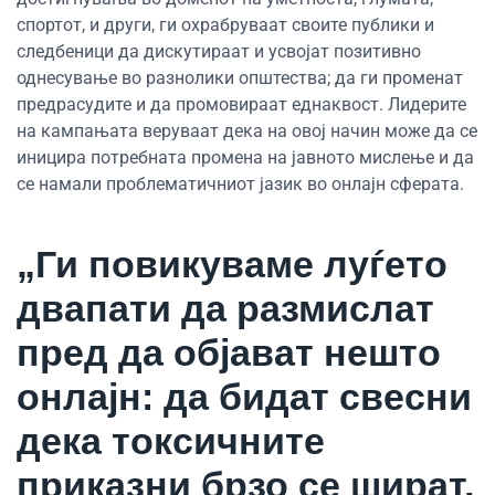
спортот, и други, ги охрабруваат своите публики и
следбеници да дискутираат и усвојат позитивно
однесување во разнолики општества; да ги променат
предрасудите и да промовираат еднаквост. Лидерите
на кампањата веруваат дека на овој начин може да се
иницира потребната промена на јавното мислење и да
се намали проблематичниот јазик во онлајн сферата.
„Ги повикуваме луѓето
двапати да размислат
пред да објават нешто
онлајн: да бидат свесни
дека токсичните
приказни брзо се шират,