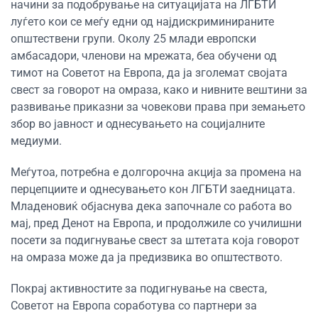
начини за подобрување на ситуацијата на ЛГБТИ
луѓето кои се меѓу едни од најдискриминираните
општествени групи. Околу 25 млади европски
амбасадори, членови на мрежата, беа обучени од
тимот на Советот на Европа, да ја зголемат својата
свест за говорот на омраза, како и нивните вештини за
развивање приказни за човекови права при земањето
збор во јавност и однесувањето на социјалните
медиуми.
Меѓутоа, потребна е долгорочна акција за промена на
перцепциите и однесувањето кон ЛГБТИ заедницата.
Младеновиќ објаснува дека започнале со работа во
мај, пред Денот на Европа, и продолжиле со училишни
посети за подигнување свест за штетата која говорот
на омраза може да ја предизвика во општеството.
Покрај активностите за подигнување на свеста,
Советот на Европа соработува со партнери за