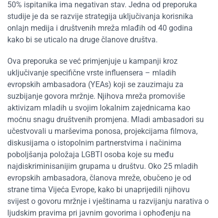
50% ispitanika ima negativan stav. Jedna od preporuka
studije je da se razvije strategija uključivanja korisnika
onlajn medija i društvenih mreža mlađih od 40 godina
kako bi se uticalo na druge članove društva.
Ova preporuka se već primjenjuje u kampanji kroz
uključivanje specifične vrste influensera – mladih
evropskih ambasadora (YEAs) koji se zauzimaju za
suzbijanje govora mržnje. Njihova mreža promoviše
aktivizam mladih u svojim lokalnim zajednicama kao
moćnu snagu društvenih promjena. Mladi ambasadori su
učestvovali u marševima ponosa, projekcijama filmova,
diskusijama o istopolnim partnerstvima i načinima
poboljšanja položaja LGBTI osoba koje su među
najdiskriminisanijim grupama u društvu. Oko 25 mladih
evropskih ambasadora, članova mreže, obučeno je od
strane tima Vijeća Evrope, kako bi unaprijedili njihovu
svijest o govoru mržnje i vještinama u razvijanju narativa o
ljudskim pravima pri javnim govorima i ophođenju na