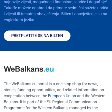
najnovije vijesti, mogućnosti finansiranja, priče i događaje!
Takođe možete odabrati da primate sedmični sažetak priča
i vijesti ili trenutna obavještenja. Bilten i obavještenje su na
engleskom jeziku.
PRETPLATITE SE NA BILTEN
The WeBalkans.eu portal is a one-stop shop for news,
stories, funding opportunities, and related information on
cooperation between the
European Union
and the Western
Balkans. It is part of the EU Regional Communication
Programme for the Western Balkans, managed by the