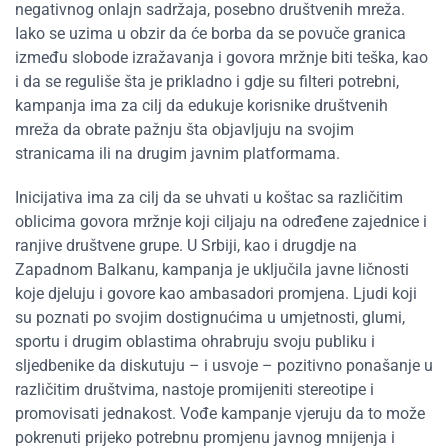
negativnog onlajn sadržaja, posebno društvenih mreža.
Iako se uzima u obzir da će borba da se povuče granica
između slobode izražavanja i govora mržnje biti teška, kao
i da se reguliše šta je prikladno i gdje su filteri potrebni,
kampanja ima za cilj da edukuje korisnike društvenih
mreža da obrate pažnju šta objavljuju na svojim
stranicama ili na drugim javnim platformama.
Inicijativa ima za cilj da se uhvati u koštac sa različitim
oblicima govora mržnje koji ciljaju na određene zajednice i
ranjive društvene grupe. U Srbiji, kao i drugdje na
Zapadnom Balkanu, kampanja je uključila javne ličnosti
koje djeluju i govore kao ambasadori promjena. Ljudi koji
su poznati po svojim dostignućima u umjetnosti, glumi,
sportu i drugim oblastima ohrabruju svoju publiku i
sljedbenike da diskutuju – i usvoje – pozitivno ponašanje u
različitim društvima, nastoje promijeniti stereotipe i
promovisati jednakost. Vođe kampanje vjeruju da to može
pokrenuti prijeko potrebnu promjenu javnog mnijenja i