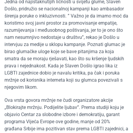
Jedna od najistaknutijih ličnosti u svijetu glume, Slaven
Došlo, pridružio se nacionalnoj kampanji kao ambasador
širenja poruke o inkluzivnosti. ” Važno je da imamo moć da
koristimo svoj javni prostor za promovisanje empatije,
razumijevanja i međusobnog poštivanja, jer to je ono što
nam nesumnjivo nedostaje u društvu”, rekao je Došlo u
intervjuu za medije u sklopu kampanje. Poznati glumac je
birao glumačke uloge koje se bave pitanjima za koja
smatra da se moraju rješavati, kao što su kršenje ljudskih
prava i nejednakost. Kada je Slaven Došlo igrao lika iz
LGBTI zajednice dobio je navalu kritika, pa čak i poruka
mržnje od korisnika interneta koji su glumca povezivali s
njegovim likom.
Ova vrsta govora mržnje ne čudi organizatore akcije
„Blokirajte mržnju. Podijelite ljubav”. Prema studiji koju je
objavio Centar za slobodne izbore i demokratiju, garant
programa Vijeća Evrope ove godine, manje od 20%
građana Srbije ima pozitivan stav prema LGBTI zajednici, a