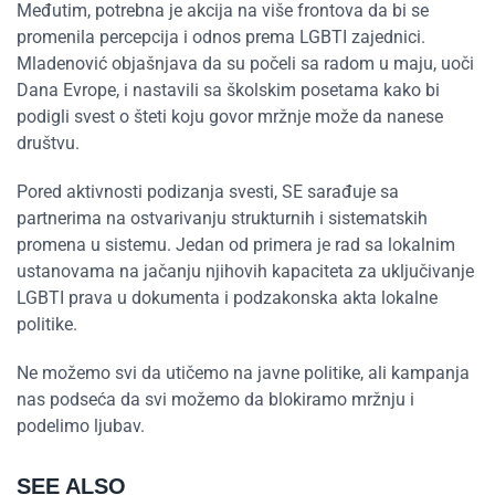
Međutim, potrebna je akcija na više frontova da bi se
promenila percepcija i odnos prema LGBTI zajednici.
Mladenović objašnjava da su počeli sa radom u maju, uoči
Dana Evrope, i nastavili sa školskim posetama kako bi
podigli svest o šteti koju govor mržnje može da nanese
društvu.
Pored aktivnosti podizanja svesti, SE sarađuje sa
partnerima na ostvarivanju strukturnih i sistematskih
promena u sistemu. Jedan od primera je rad sa lokalnim
ustanovama na jačanju njihovih kapaciteta za uključivanje
LGBTI prava u dokumenta i podzakonska akta lokalne
politike.
Ne možemo svi da utičemo na javne politike, ali kampanja
nas podseća da svi možemo da blokiramo mržnju i
podelimo ljubav.
SEE ALSO