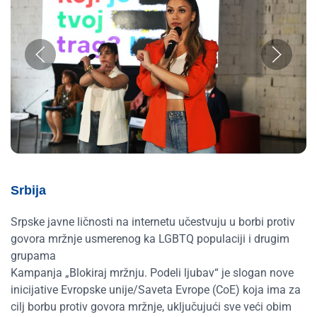
Srbija
Srpske javne ličnosti na internetu učestvuju u borbi protiv
govora mržnje usmerenog ka LGBTQ populaciji i drugim
grupama
Kampanja „Blokiraj mržnju. Podeli ljubav“ je slogan nove
inicijative Evropske unije/Saveta Evrope (CoE) koja ima za
cilj borbu protiv govora mržnje, uključujući sve veći obim