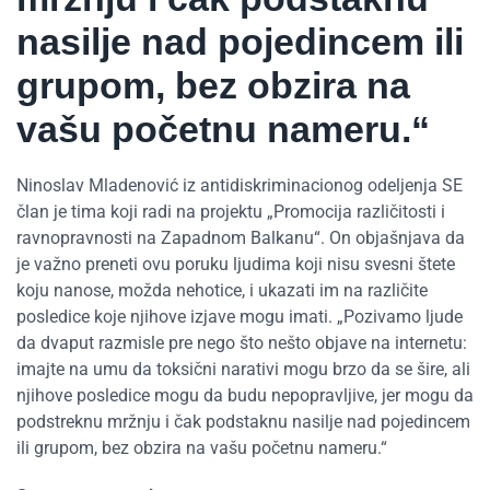
nasilje nad pojedincem ili
grupom, bez obzira na
vašu početnu nameru.“
Ninoslav Mladenović iz antidiskriminacionog odeljenja SE
član je tima koji radi na projektu „Promocija različitosti i
ravnopravnosti na Zapadnom Balkanu“. On objašnjava da
je važno preneti ovu poruku ljudima koji nisu svesni štete
koju nanose, možda nehotice, i ukazati im na različite
posledice koje njihove izjave mogu imati. „Pozivamo ljude
da dvaput razmisle pre nego što nešto objave na internetu:
imajte na umu da toksični narativi mogu brzo da se šire, ali
njihove posledice mogu da budu nepopravljive, jer mogu da
podstreknu mržnju i čak podstaknu nasilje nad pojedincem
ili grupom, bez obzira na vašu početnu nameru.“