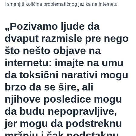
i smanjiti količina problematičnog jezika na internetu.
„Pozivamo ljude da
dvaput razmisle pre nego
što nešto objave na
internetu: imajte na umu
da toksični narativi mogu
brzo da se šire, ali
njihove posledice mogu
da budu nepopravljive,
jer mogu da podstreknu
mržnju i čak podstaknu