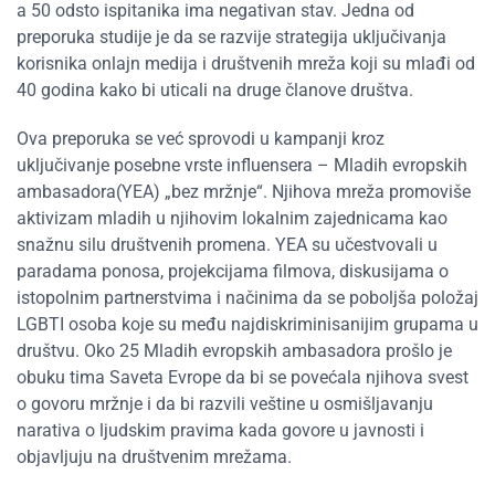
a 50 odsto ispitanika ima negativan stav. Jedna od
preporuka studije je da se razvije strategija uključivanja
korisnika onlajn medija i društvenih mreža koji su mlađi od
40 godina kako bi uticali na druge članove društva.
Ova preporuka se već sprovodi u kampanji kroz
uključivanje posebne vrste influensera – Mladih evropskih
ambasadora(YEA) „bez mržnje“. Njihova mreža promoviše
aktivizam mladih u njihovim lokalnim zajednicama kao
snažnu silu društvenih promena. YEA su učestvovali u
paradama ponosa, projekcijama filmova, diskusijama o
istopolnim partnerstvima i načinima da se poboljša položaj
LGBTI osoba koje su među najdiskriminisanijim grupama u
društvu. Oko 25 Mladih evropskih ambasadora prošlo je
obuku tima Saveta Evrope da bi se povećala njihova svest
o govoru mržnje i da bi razvili veštine u osmišljavanju
narativa o ljudskim pravima kada govore u javnosti i
objavljuju na društvenim mrežama.