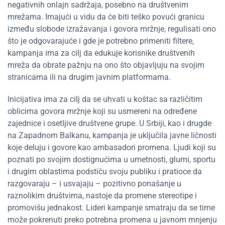
negativnih onlajn sadržaja, posebno na društvenim
mrežama. Imajući u vidu da će biti teško povući granicu
između slobode izražavanja i govora mržnje, regulisati ono
što je odgovarajuće i gde je potrebno primeniti filtere,
kampanja ima za cilj da edukuje korisnike društvenih
mreža da obrate pažnju na ono što objavljuju na svojim
stranicama ili na drugim javnim platformama.
Inicijativa ima za cilj da se uhvati u koštac sa različitim
oblicima govora mržnje koji su usmereni na određene
zajednice i osetljive društvene grupe. U Srbiji, kao i drugde
na Zapadnom Balkanu, kampanja je uključila javne ličnosti
koje deluju i govore kao ambasadori promena. Ljudi koji su
poznati po svojim dostignućima u umetnosti, glumi, sportu
i drugim oblastima podstiču svoju publiku i pratioce da
razgovaraju – i usvajaju – pozitivno ponašanje u
raznolikim društvima, nastoje da promene stereotipe i
promovišu jednakost. Lideri kampanje smatraju da se time
može pokrenuti preko potrebna promena u javnom mnjenju