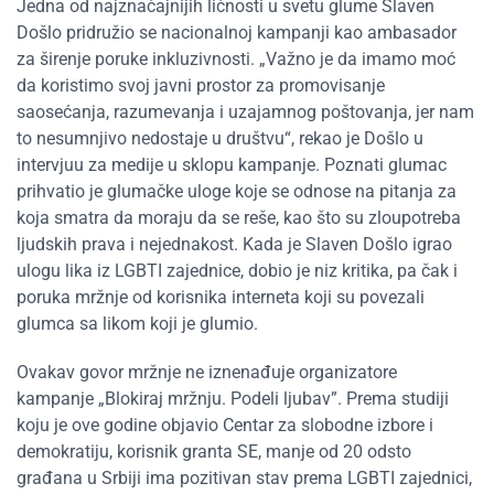
Jedna od najznačajnijih ličnosti u svetu glume Slaven
Došlo pridružio se nacionalnoj kampanji kao ambasador
za širenje poruke inkluzivnosti. „Važno je da imamo moć
da koristimo svoj javni prostor za promovisanje
saosećanja, razumevanja i uzajamnog poštovanja, jer nam
to nesumnjivo nedostaje u društvu“, rekao je Došlo u
intervjuu za medije u sklopu kampanje. Poznati glumac
prihvatio je glumačke uloge koje se odnose na pitanja za
koja smatra da moraju da se reše, kao što su zloupotreba
ljudskih prava i nejednakost. Kada je Slaven Došlo igrao
ulogu lika iz LGBTI zajednice, dobio je niz kritika, pa čak i
poruka mržnje od korisnika interneta koji su povezali
glumca sa likom koji je glumio.
Ovakav govor mržnje ne iznenađuje organizatore
kampanje „Blokiraj mržnju. Podeli ljubav”. Prema studiji
koju je ove godine objavio Centar za slobodne izbore i
demokratiju, korisnik granta SE, manje od 20 odsto
građana u Srbiji ima pozitivan stav prema LGBTI zajednici,