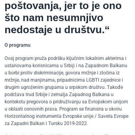
poštovanja, jer to je ono
što nam nesumnjivo
nedostaje u društvu.“
O programu
Ovaj program pruža podršku ključnim lokalnim akterima i
ustanovama korisnicama u Srbiji i na Zapadnom Balkanu
u borbi protiv diskriminacije, govora mržnje i zločina iz
mržnje, nad manjinama, pripadnicima LGBTI zajednice i
drugim ugroženim grupama u srpskom društvu. Takođe
podržava trud Srbije i zemalja Zapadnog Balkana u
kontekstu pregovora o pridruživanju sa Evropskom unijom
u oblasti osnovnih prava. Program se finansira u okviru
Horizontalnog instrumenta Evropske unije / Saveta Evrope
za Zapadni Balkan i Tursku 2019-2022.