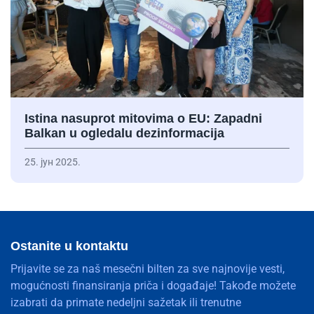
Istina nasuprot mitovima o EU: Zapadni
Balkan u ogledalu dezinformacija
25. јун 2025.
Ostanite u kontaktu
Prijavite se za naš mesečni bilten za sve najnovije vesti,
mogućnosti finansiranja priča i događaje! Takođe možete
izabrati da primate nedeljni sažetak ili trenutne