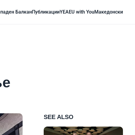
паден Балкан
Публикации
YEA
EU with You
Mакедонски
ње
SEE ALSO