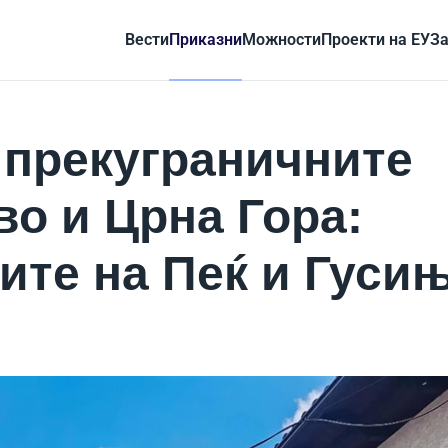
Вести
Приказни
Можности
Проекти на ЕУ
За
 прекуграничните
во и Црна Гора:
ите на Пеќ и Гуси