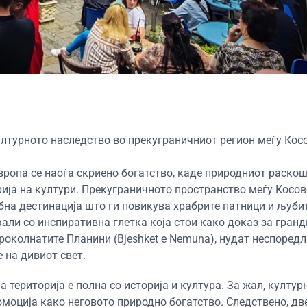
лтурното наследство во прекуграничниот регион меѓу Кос
вропа се наоѓа скриено богатство, каде природниот раскош
рија на култури. Прекуграничното пространство меѓу Косов
ебна дестинација што ги повикува храбрите патници и љуби
фали со инспиративна глетка која стои како доказ за гран
роколнатите Планини (Bjeshket e Nemuna), нудат неспоред
на дивиот свет.
 територија е полна со историја и култура. За жал, култур
омоција како неговото природно богатство. Следствено, дв