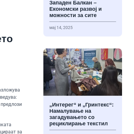
Западен Балкан –
Економски развој и
можности за сите
мај 14, 2025
ето
разложува
ведува:
 предлози
„Интерег“ и „Гринтекс“:
Намалување на
загадувањето со
рециклирање текстил
чката
ицираат за