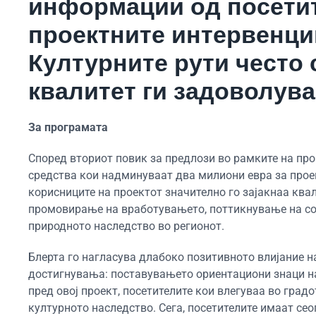
информации од посетит
проектните интервенции
Културните рути често 
квалитет ги задоволува
За програмата
Според вториот повик за предлози во рамките на про
средства кои надминуваат два милиони евра за прое
корисниците на проектот значително го зајакнаа квал
промовирање на вработувањето, поттикнување на соц
природното наследство во регионот.
Блерта го нагласува длабоко позитивното влијание на
достигнувања: поставувањето ориентациони знаци на 
пред овој проект, посетителите кои влегуваа во град
културното наследство. Сега, посетителите имаат се