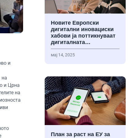
Новите Европски
дигитални иновациски
хабови ја поттикнуваат
дигиталната…
мај 14, 2025
ово и
 на
о и Црна
телите на
диозноста
ливи
ното
План за раст на ЕУ за
е