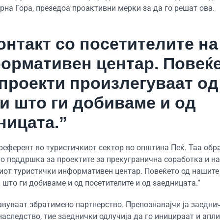
рна Гора, презедоа проактивни мерки за да го решат ова.
нтакт со посетителите на
ормативен центар. Повеќ
проекти произлегуваат од
 што ги добиваме и од
ницата.”
 референт во туристичкиот сектор во општина Пеќ. Таа об
о поддршка за проектите за прекугранична соработка и на
иот туристички информативен центар. Повеќето од нашите
што ги добиваме и од посетителите и од заедницата.”
авуваат збратимено партнерство. Препознавајчи ја заедни
наследство, тие заеднички одлучија да го иницираат и апл