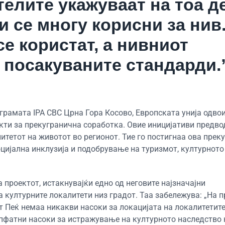
елите укажуваат на тоа д
 се многу корисни за нив
се користат, а нивниот
 посакуваните стандарди.
грамата IPA CBC Црна Гора Косово, Европската унија одво
кти за прекугранична соработка. Овие иницијативи предво
итетот на животот во регионот. Тие го постигнаа ова преку
ијална инклузија и подобрување на туризмот, културното
 проектот, истакнувајќи едно од неговите најзначајни
културните локалитети низ градот. Таа забележува: „На п
от Пеќ немаа никакви насоки за локацијата на локалитетите
опфатни насоки за истражување на културното наследство 