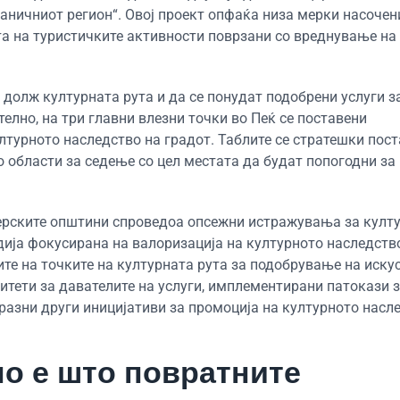
раничниот регион“. Овој проект опфаќа низа мерки насочен
та на туристичките активности поврзани со вреднување на
 долж културната рута и да се понудат подобрени услуги з
телно, на три главни влезни точки во Пеќ се поставени
лтурното наследство на градот. Таблите се стратешки пос
о области за седење со цел местата да будат попогодни за
нерските општини спроведоа опсежни истражувања за култ
тудија фокусирана на валоризација на културното наследств
ите на точките на културната рута за подобрување на иску
итети за давателите на услуги, имплементирани патокази 
азни други иницијативи за промоција на културното насл
но е што повратните