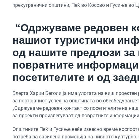
прекугранични општини, Пеќ во Косово и Гусиње во Ц
“Одржуваме редовен ко
нашиот туристички инф
од нашите предлози за 
повратните информации
посетителите и од заед
Блерта Харџи Беголи ја има улогата на виш проектен
за постојаниот успех на општината во обезбедувањет
„Одржуваме редовен контакт со посетителите на наш
за проекти произлегуваат од повратните информации 
Општините Пеќ и Гусиње веќе извесно време воспост
потреба за засилена промоција на нивното културно 