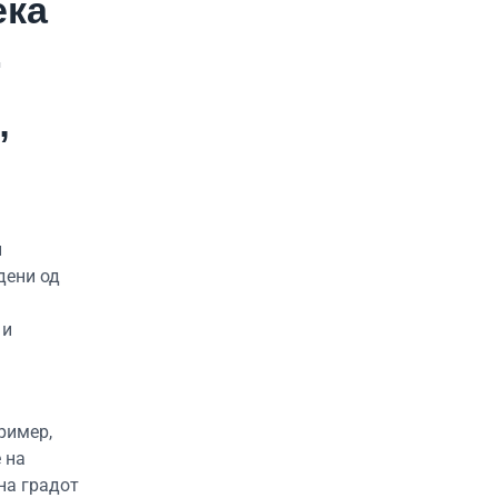
ека
.
”
и
дени од
 и
ример,
 на
на градот