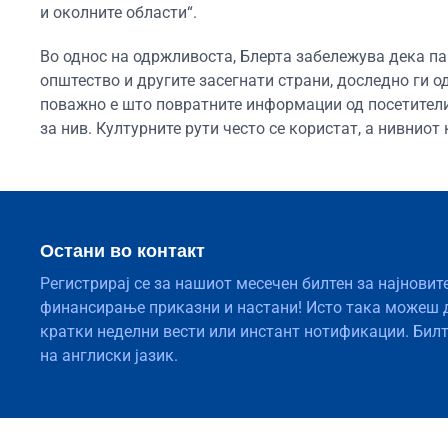
и околните области“.
Во однос на одржливоста, Блерта забележува дека па
општество и другите засегнати страни, доследно ги о
поважно е што повратните информации од посетители
за нив. Културните рути често се користат, а нивнио
Остани во контакт
Регистрирај се за нашиот месечен билтен за најновит
финансирање приказни и настани! Исто така можеш 
кратки неделни вести или инстант нотификации. Бил
на англиски јазик.