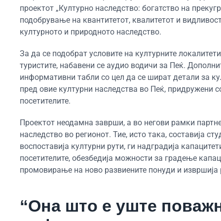
проектот „Културно наследство: богатство на прекуг
подобрување на квантитетот, квалитетот и видливос
културното и природното наследство.
За да се подобрат условите на културните локалитети
туристите, набавени се аудио водичи за Пеќ. Дополни
информативни табли со цел да се шират детали за ку
пред овие културни наследства во Пеќ, придружени с
посетителите.
Проектот неодамна заврши, а во негови рамки парт
наследство во регионот. Тие, исто така, составија с
воспоставија културни рути, ги надградија капацитет
посетителите, обезбедија можности за градење капац
промовирање на ново развиените понуди и извршија р
“Она што е уште поваж