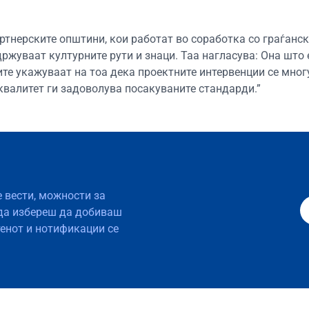
ртнерските општини, кои работат во соработка со граѓанс
држуваат културните рути и знаци. Таа нагласува: Она што 
те укажуваат на тоа дека проектните интервенции се мног
т квалитет ги задоволува посакуваните стандарди.”
е вести, можности за
да избереш да добиваш
тенот и нотификации се