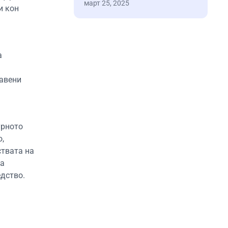
март 25, 2025
и кон
а
тавени
урното
о,
ствата на
за
едство.