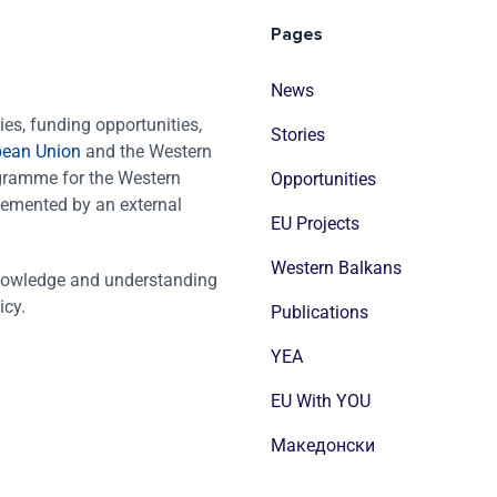
Pages
News
es, funding opportunities,
Stories
pean Union
and the Western
ogramme for the Western
Opportunities
emented by an external
EU Projects
Western Balkans
nowledge and understanding
icy.
Publications
YEA
EU With YOU
Mакедонски