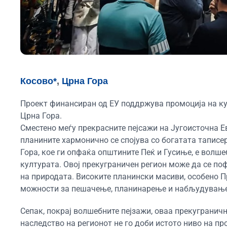
Косово*
,
Црна Гора
Проект финансиран од ЕУ поддржува промоција на ку
Црна Гора.
Сместено меѓу прекрасните пејсажи на Југоисточна Е
планините хармонично се спојува со богатата таписе
Гора, кое ги опфаќа општините Пеќ и Гусиње, е волш
културата. Овој прекуграничен регион може да се по
на природата. Високите планински масиви, особено П
можности за пешачење, планинарење и набљудување 
Сепак, покрај волшебните пејзажи, оваа прекугранична
наследство на регионот не го доби истото ниво на пр