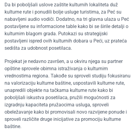
Da bi poboljšali uslove zaštite kulturnih lokaliteta duž
kulturne rute i ponudili bolje usluge turistima, za Peć su
nabavljeni audio vodiči. Dodatno, na tri glavna ulaza u Peć
postavljene su informacione table kako bi se širile detalji o
kulturnim blagom grada. Putokazi su strategijski
postavljeni ispred ovih kulturnih dobara u Peći, uz prateća
sedišta za udobnost posetilaca.
Projekat je nedavno završen, a u okviru njega su partner
opštine sprovele obimna istraživanja o kulturnim
vrednostima regiona. Takođe su sproveli studiju fokusiranu
na valorizaciju kulturne baštine, uspostavili kulturne rute,
unapredili objekte na tačkama kulturne rute kako bi
poboljšali iskustva posetilaca, pružili mogućnosti za
izgradnju kapaciteta pružaocima usluga, sproveli
obeležavanje kako bi promovisali novo razvijene ponude i
sproveli različite druge inicijative za promociju kulturne
baštine.