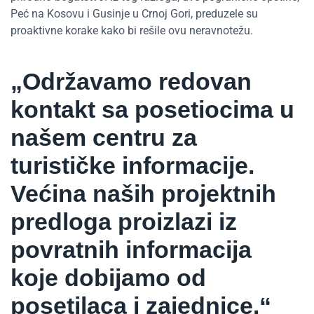
Peć na Kosovu i Gusinje u Crnoj Gori, preduzele su
proaktivne korake kako bi rešile ovu neravnotežu.
„Održavamo redovan
kontakt sa posetiocima u
našem centru za
turističke informacije.
Većina naših projektnih
predloga proizlazi iz
povratnih informacija
koje dobijamo od
posetilaca i zajednice.“