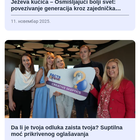
Ježeva kućica – Osmišljajući bolji svet:
povezivanje generacija kroz zajednička…
11. новембар 2025.
Da li je tvoja odluka zaista tvoja? Suptilna
moć prikrivenog oglašavanja