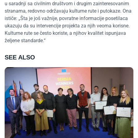
u saradnji sa civilnim društvom i drugim zainteresovanim
stranama, redovno održavaju kulturne rute i putokaze. Ona
ističe: „Šta je još važnije, povratne informacije posetilaca
ukazuju da su intervencije projekta za njih veoma korisne.
Kulturne rute se često koriste, a njihov kvalitet ispunjava
željene standarde.“
SEE ALSO