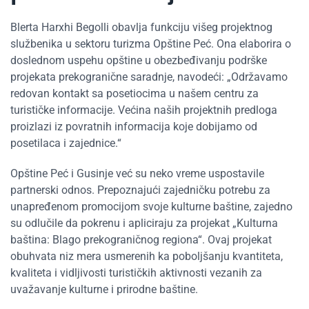
Blerta Harxhi Begolli obavlja funkciju višeg projektnog
službenika u sektoru turizma Opštine Peć. Ona elaborira o
doslednom uspehu opštine u obezbeđivanju podrške
projekata prekogranične saradnje, navodeći: „Održavamo
redovan kontakt sa posetiocima u našem centru za
turističke informacije. Većina naših projektnih predloga
proizlazi iz povratnih informacija koje dobijamo od
posetilaca i zajednice.“
Opštine Peć i Gusinje već su neko vreme uspostavile
partnerski odnos. Prepoznajući zajedničku potrebu za
unapređenom promocijom svoje kulturne baštine, zajedno
su odlučile da pokrenu i apliciraju za projekat „Kulturna
baština: Blago prekograničnog regiona“. Ovaj projekat
obuhvata niz mera usmerenih ka poboljšanju kvantiteta,
kvaliteta i vidljivosti turističkih aktivnosti vezanih za
uvažavanje kulturne i prirodne baštine.