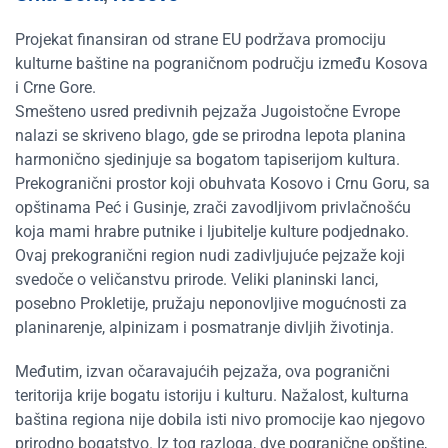
Projekat finansiran od strane EU podržava promociju
kulturne baštine na pograničnom području između Kosova
i Crne Gore.
Smešteno usred predivnih pejzaža Jugoistočne Evrope
nalazi se skriveno blago, gde se prirodna lepota planina
harmonično sjedinjuje sa bogatom tapiserijom kultura.
Prekogranični prostor koji obuhvata Kosovo i Crnu Goru, sa
opštinama Peć i Gusinje, zrači zavodljivom privlačnošću
koja mami hrabre putnike i ljubitelje kulture podjednako.
Ovaj prekogranični region nudi zadivljujuće pejzaže koji
svedoče o veličanstvu prirode. Veliki planinski lanci,
posebno Prokletije, pružaju neponovljive mogućnosti za
planinarenje, alpinizam i posmatranje divljih životinja.
Međutim, izvan očaravajućih pejzaža, ova pogranični
teritorija krije bogatu istoriju i kulturu. Nažalost, kulturna
baština regiona nije dobila isti nivo promocije kao njegovo
prirodno bogatstvo. Iz tog razloga, dve pogranične opštine,