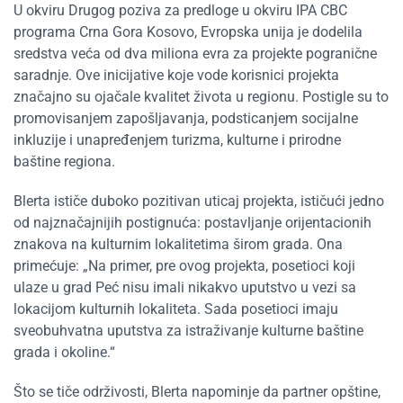
U okviru Drugog poziva za predloge u okviru IPA CBC
programa Crna Gora Kosovo, Evropska unija je dodelila
sredstva veća od dva miliona evra za projekte pogranične
saradnje. Ove inicijative koje vode korisnici projekta
značajno su ojačale kvalitet života u regionu. Postigle su to
promovisanjem zapošljavanja, podsticanjem socijalne
inkluzije i unapređenjem turizma, kulturne i prirodne
baštine regiona.
Blerta ističe duboko pozitivan uticaj projekta, ističući jedno
od najznačajnijih postignuća: postavljanje orijentacionih
znakova na kulturnim lokalitetima širom grada. Ona
primećuje: „Na primer, pre ovog projekta, posetioci koji
ulaze u grad Peć nisu imali nikakvo uputstvo u vezi sa
lokacijom kulturnih lokaliteta. Sada posetioci imaju
sveobuhvatna uputstva za istraživanje kulturne baštine
grada i okoline.“
Što se tiče održivosti, Blerta napominje da partner opštine,