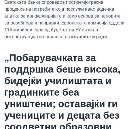
Светската банка спроведоа пост-земјотресна
проценка на потребите која послужи како водечка
алатка за конференцијата и како основа за напорите
за возобнова и поправки. Европската комисија оддели
115 милиони евра од буџетот на ЕУ за итна
реконструкција и поправка на клучните згради.
„Побарувачката за
поддршка беше висока,
бидејќи училиштата и
градинките беа
уништени; оставајќи ги
учениците и децата без
соодветни образовни