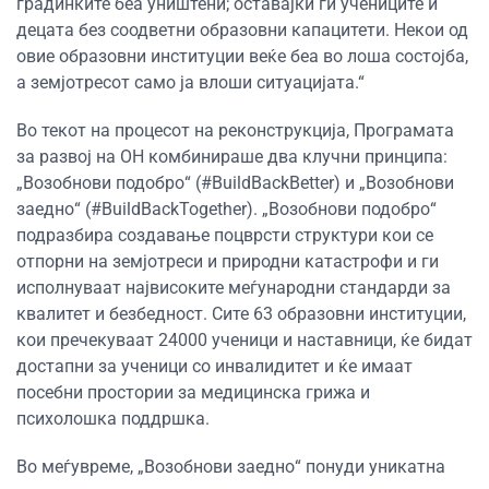
градинките беа уништени; оставајќи ги учениците и
децата без соодветни образовни капацитети. Некои од
овие образовни институции веќе беа во лоша состојба,
а земјотресот само ја влоши ситуацијата.“
Во текот на процесот на реконструкција, Програмата
за развој на ОН комбинираше два клучни принципа:
„Возобнови подобро“ (#BuildBackBetter) и „Возобнови
заедно“ (#BuildBackTogether). „Возобнови подобро“
подразбира создавање поцврсти структури кои се
отпорни на земјотреси и природни катастрофи и ги
исполнуваат највисоките меѓународни стандарди за
квалитет и безбедност. Сите 63 образовни институции,
кои пречекуваат 24000 ученици и наставници, ќе бидат
достапни за ученици со инвалидитет и ќе имаат
посебни простории за медицинска грижа и
психолошка поддршка.
Во меѓувреме, „Возобнови заедно“ понуди уникатна