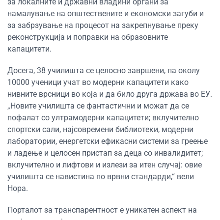
за локалните и државни владини органи за
намалување на општествените и економски загуби и
за забрзување на процесот на закрепнување преку
реконструкција и поправки на образовните
капацитети.
Досега, 38 училишта се целосно завршени, па околу
10000 ученици учат во модерни капацитети како
нивните врсници во која и да било друга држава во ЕУ.
„Новите училишта се фантастични и можат да се
пофалат со ултрамодерни капацитети; вклучително
спортски сали, најсовремени библиотеки, модерни
лаборатории, енергетски ефикасни системи за греење
и ладење и целосен пристап за деца со инвалидитет;
вклучително и лифтови и излези за итен случај: овие
училишта се навистина по врвни стандарди,“ вели
Нора.
Порталот за транспарентност е уникатен аспект на