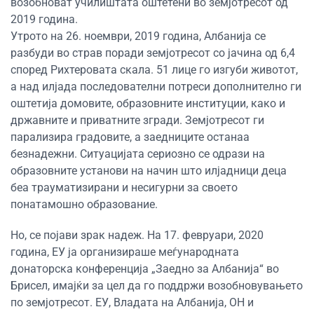
возобноват училиштата оштетени во земјотресот од
2019 година.
Утрото на 26. ноември, 2019 година, Албанија се
разбуди во страв поради земјотресот со јачина од 6,4
според Рихтеровата скала. 51 лице го изгуби животот,
а над илјада последователни потреси дополнително ги
оштетија домовите, образовните институции, како и
државните и приватните згради. Земјотресот ги
парализира градовите, а заедниците останаа
безнадежни. Ситуацијата сериозно се одрази на
образовните установи на начин што илјадници деца
беа трауматизирани и несигурни за своето
понатамошно образование.
Но, се појави зрак надеж. На 17. февруари, 2020
година, ЕУ ја организираше меѓународната
донаторска конференција „Заедно за Албанија“ во
Брисел, имајќи за цел да го поддржи возобновувањето
по земјотресот. ЕУ, Владата на Албанија, ОН и