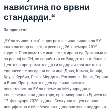
навистина по врвни
стандарди.“
За проектот
„ЕУ за училиштата“ е програма, финансирана од ЕУ
како одговор на земјотресот од 26. ноември 2019
година. Програмата е имплементирана од Програмата
за развој на ОН, во соработка со Владата на Албанија.
Целта на програмата е да ги поддржи граѓаните во
единаесетте погодени општини: Драч, Камза, Каваја,
Круја, Курбин, Лежа, Мирдита, Рогожина, Шијак, Тирана
и Вора. Програмата е дел од финансиската
посветеност на ЕУ за време на Меѓународната
конференција на донатори, организирана во Брисел на
17. февруари 2020 година. Севкупната цел на оваа
иницијатива е обезбедување дополнителна поддршка