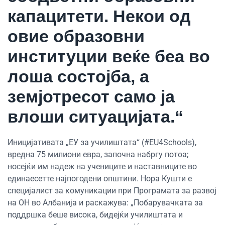
капацитети. Некои од
овие образовни
институции веќе беа во
лоша состојба, а
земјотресот само ја
влоши ситуацијата.“
Иницијативата „ЕУ за училиштата“ (#EU4Schools),
вредна 75 милиони евра, започна набргу потоа;
носејќи им надеж на учениците и наставниците во
единаесетте најпогодени општини. Нора Кушти е
специјалист за комуникации при Програмата за развој
на ОН во Албанија и раскажува: „Побарувачката за
поддршка беше висока, бидејќи училиштата и