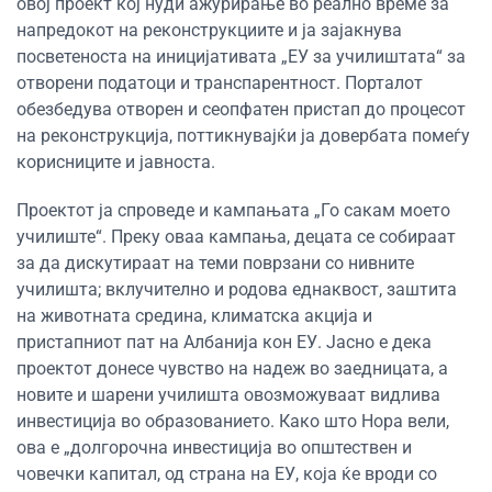
овој проект кој нуди ажурирање во реално време за
напредокот на реконструкциите и ја зајакнува
посветеноста на иницијативата „ЕУ за училиштата“ за
отворени податоци и транспарентност. Порталот
обезбедува отворен и сеопфатен пристап до процесот
на реконструкција, поттикнувајќи ја довербата помеѓу
корисниците и јавноста.
Проектот ја спроведе и кампањата „Го сакам моето
училиште“. Преку оваа кампања, децата се собираат
за да дискутираат на теми поврзани со нивните
училишта; вклучително и родова еднаквост, заштита
на животната средина, климатска акција и
пристапниот пат на Албанија кон ЕУ. Јасно е дека
проектот донесе чувство на надеж во заедницата, а
новите и шарени училишта овозможуваат видлива
инвестиција во образованието. Како што Нора вели,
ова е „долгорочна инвестиција во општествен и
човечки капитал, од страна на ЕУ, која ќе вроди со