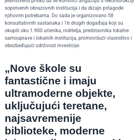
jedinstvenu priliku da se korisnici angažuju u rekonstrukciji
sopstvenih obrazovnih institucija i da dizajn prilagode
njihovim potrebama. Do sada je organizovano 58
konsultativnih sastanaka i 16 drugih događaja koji su
okupili oko 1.900 učenika, roditelja, predstavnika lokalne
samouprave i lokalnih institucija, promovišući vlasništvo i
obezbeđujući održivost investicije.
„Nove škole su
fantastične i imaju
ultramoderne objekte,
uključujući teretane,
najsavremenije
biblioteke, moderne