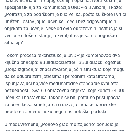
nastavnicima u 11 najugroženijih opština. Nora Kushti je
specijalistkinja za komunikacije UNDP-a u Albaniji i kaže:
„Potražnja za podrškom je bila velika, pošto su škole i vrtići
uništeni, ostavljajući učenike i decu bez odgovarajućih
objekata za učenje. Neke od ovih obrazovnih institucija su
već bile u lošem stanju, a zemljotres je samo pogoršao
situaciju“.
Tokom procesa rekonstrukcije UNDP je kombinovao dva
ključna principa: #BuildBackBetter i #BuildBackTogether.
„Bolja izgradnja“ znači stvaranje jačih struktura koje mogu
da se odupru zemljotresima i prirodnim katastrofama,
ispunjavajući najviše međunarodne standarde kvaliteta i
bezbednosti. Sva 63 obrazovna objekta, koje koristi 24.000
učenika i nastavnika, takođe će biti potpuno pristupačna
za učenike sa smetnjama u razvoju i imaće namenske
prostore za medicinsku negu i psihološku podršku.
U međuvremenu, „Ponovo gradimo zajedno“ ponudio je