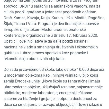
odgovor na zemljotres od 26. novembra 2019. Program
sprovodi UNDP u saradnji sa albanskom vladom. Ima za
cilj da podrži građane u jedanaest pogođenih opština:
Drač, Kamza, Kavaja, Kruja, Kurbin, Leža, Mirdita, Rogožina,
Šijak, Tirana i Vora. Program je deo finansijske obaveze
Evropske unije tokom Međunarodne donatorske
konferencije, organizovane u Briselu 17. februara 2020.
Opšti cilj ove inicijative je da dalje podrži lokalne i
nacionalne vlade u smanjenju društvenih i ekonomskih
gubitaka i ubrza proces oporavka kroz popravke i
rekonstrukciju obrazovnih objekata.
Do sada je završeno 38 škola, tako da oko 10.000 dece uči
u modernim objektima kao i njihovi vršnjaci u bilo kojoj
zemlji Evropske unije. „Nove škole su fantastične i imaju
ultramoderne objekte, uključujući teretane, najsavremenije
biblioteke, moderne laboratorije, energetski efikasne
sisteme za hlađenje i grejanje i potpunu dostupnost za
decu sa smetnjama u razvoju, uključujući liftove i izlaze u