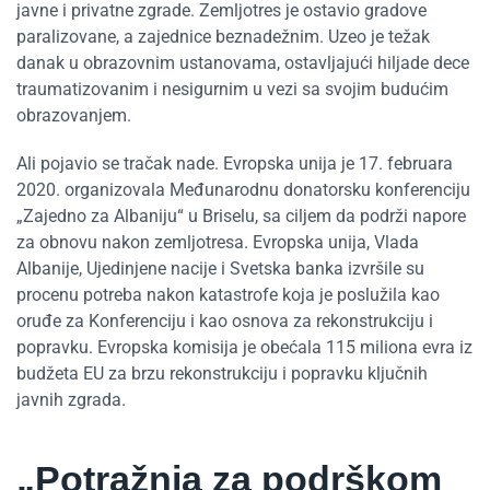
javne i privatne zgrade. Zemljotres je ostavio gradove
paralizovane, a zajednice beznadežnim. Uzeo je težak
danak u obrazovnim ustanovama, ostavljajući hiljade dece
traumatizovanim i nesigurnim u vezi sa svojim budućim
obrazovanjem.
Ali pojavio se tračak nade. Evropska unija je 17. februara
2020. organizovala Međunarodnu donatorsku konferenciju
„Zajedno za Albaniju“ u Briselu, sa ciljem da podrži napore
za obnovu nakon zemljotresa. Evropska unija, Vlada
Albanije, Ujedinjene nacije i Svetska banka izvršile su
procenu potreba nakon katastrofe koja je poslužila kao
oruđe za Konferenciju i kao osnova za rekonstrukciju i
popravku. Evropska komisija je obećala 115 miliona evra iz
budžeta EU za brzu rekonstrukciju i popravku ključnih
javnih zgrada.
„Potražnja za podrškom