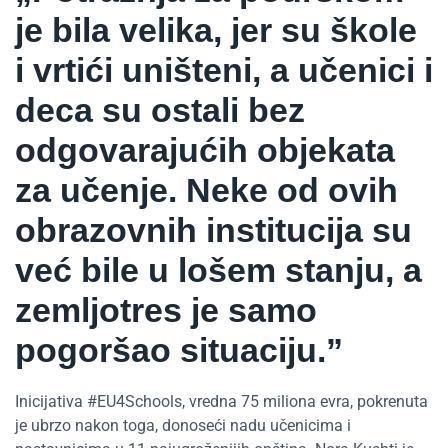
je bila velika, jer su škole
i vrtići uništeni, a učenici i
deca su ostali bez
odgovarajućih objekata
za učenje. Neke od ovih
obrazovnih institucija su
već bile u lošem stanju, a
zemljotres je samo
pogoršao situaciju.”
Inicijativa #EU4Schools, vredna 75 miliona evra, pokrenuta
je ubrzo nakon toga, donoseći nadu učenicima i