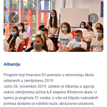
Albanija
Program koji finansira EU pomaže u renoviranju škola
oštećenih u zemljotresu 2019.
Jutro 26. novembra 2019. zateklo je Albaniju u agoniji
nakon zemljotresa jačine 6,4 stepena Rihterove skale. U
njemu je poginula 51 osoba, a više od hiljadu naknadnih
potresa dodatno je oštetilo kuće, obrazovne ustanove,