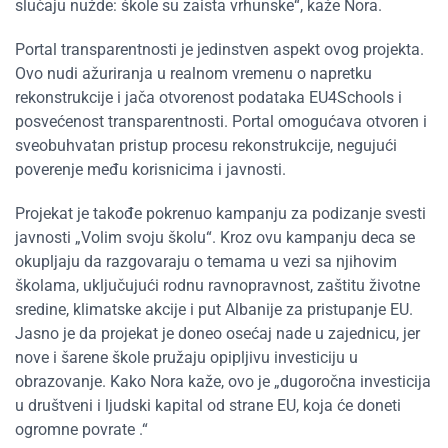
slučaju nužde: škole su zaista vrhunske“, kaže Nora.
Portal transparentnosti je jedinstven aspekt ovog projekta.
Ovo nudi ažuriranja u realnom vremenu o napretku
rekonstrukcije i jača otvorenost podataka EU4Schools i
posvećenost transparentnosti. Portal omogućava otvoren i
sveobuhvatan pristup procesu rekonstrukcije, negujući
poverenje među korisnicima i javnosti.
Projekat je takođe pokrenuo kampanju za podizanje svesti
javnosti „Volim svoju školu“. Kroz ovu kampanju deca se
okupljaju da razgovaraju o temama u vezi sa njihovim
školama, uključujući rodnu ravnopravnost, zaštitu životne
sredine, klimatske akcije i put Albanije za pristupanje EU.
Jasno je da projekat je doneo osećaj nade u zajednicu, jer
nove i šarene škole pružaju opipljivu investiciju u
obrazovanje. Kako Nora kaže, ovo je „dugoročna investicija
u društveni i ljudski kapital od strane EU, koja će doneti
ogromne povrate .“