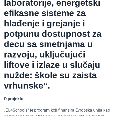
laboratorije, energetski
efikasne sisteme za
hlađenje i grejanje i
potpunu dostupnost za
decu sa smetnjama u
razvoju, uključujući
liftove i izlaze u slučaju
nužde: škole su zaista
vrhunske“.
O projektu
„EU4Schools“ je program koji finansira Evropska unija kao