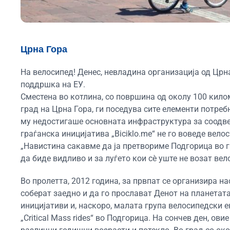
Црна Гора
На велосипед! Денес, невладина организација од Црн
поддршка на ЕУ.
Сместена во котлина, со површина од околу 100 кило
град на Црна Гора, ги поседува сите елементи потреб
му недостигаше основната инфраструктура за соодве
граѓанска иницијатива „Biciklo.me“ не го воведе вел
„Навистина сакавме да ја претвориме Подгорица во гр
да биде видливо и за луѓето кои сè уште не возат вел
Во пролетта, 2012 година, за првпат се организира на
соберат заедно и да го прослават Денот на планетат
иницијативи и, наскоро, малата група велосипедски 
„Critical Mass rides“ во Подгорица. На сончев ден, о