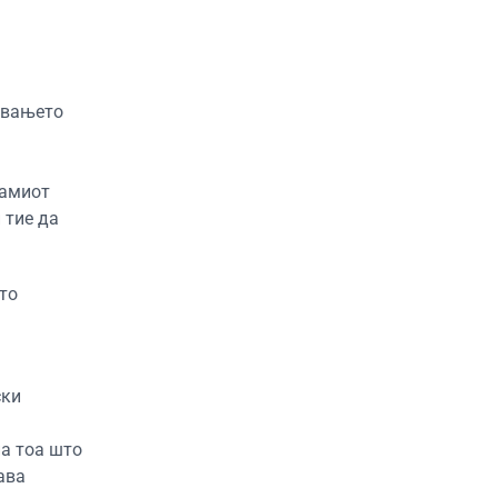
увањето
самиот
 тие да
ото
ски
на тоа што
ава