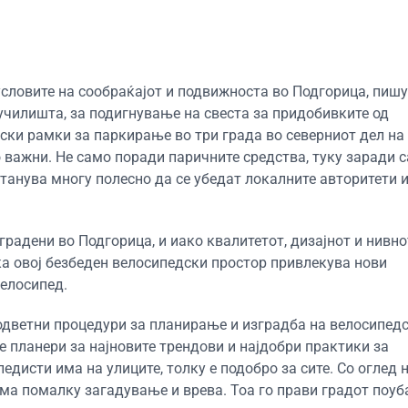
условите на сообраќајот и подвижноста во Подгорица, пиш
училишта, за подигнување на свеста за придобивките од
ски рамки за паркирање во три града во северниот дел на
 важни. Не само поради паричните средства, туку заради 
танува многу полесно да се убедат локалните авторитети и
градени во Подгорица, и иако квалитетот, дизајнот и нивн
ка овој безбеден велосипедски простор привлекува нови
велосипед.
оодветни процедури за планирање и изградба на велосипед
те планери за најновите трендови и најдобри практики за
дисти има на улиците, толку е подобро за сите. Со оглед 
има помалку загадување и врева. Тоа го прави градот поуб