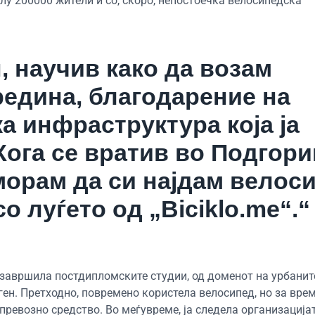
лу 200000 жители и со, скоро, непостоечка велосипедска
, научив како да возам
редина, благодарение на
 инфраструктура која ја
Кога се вратив во Подгори
морам да си најдам велос
о луѓето од „Biciklo.me“.“
и завршила постдипломските студии, од доменот на урбанит
ен. Претходно, повремено користела велосипед, но за врем
превозно средство. Во меѓувреме, ја следела организација