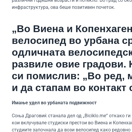
различни годишни возрасти и потекло. Во град со око
инфраструктура, ова беше позитивен почеток.
„Во Виена и Копенхаген
велосипед во урбана с
одличната велосипедска
развиле овие градови. 
си помислив: „Во ред, 
и да стапам во контакт с
Имање удел во урбаната подвижност
Соња Драговиќ станала дел од „Biciklo.me“ откако г
кои вклучувале студиски престои во Виена и Копенхаг
студиите започнала да вози велосипед како редовно 