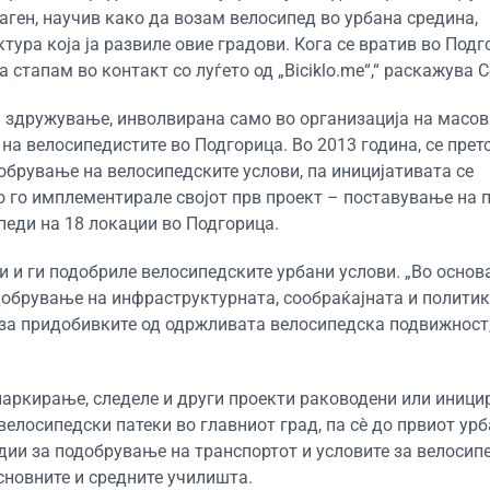
хаген, научив како да возам велосипед во урбана средина,
ра која ја развиле овие градови. Кога се вратив во Подго
 стапам во контакт со луѓето од „Biciklo.me“,“ раскажува 
за здружување, инволвирана само во организација на масо
на велосипедистите во Подгорица. Во 2013 година, се прет
брување на велосипедските услови, па иницијативата се
о го имплементирале својот прв проект – поставување на 
еди на 18 локации во Подгорица.
 и ги подобриле велосипедските урбани услови. „Во основа
одобрување на инфраструктурната, сообраќајната и полити
 за придобивките од одржливата велосипедска подвижност,
паркирање, следеле и други проекти раководени или иници
елосипедски патеки во главниот град, па сè до првиот урб
дии за подобрување на транспортот и условите за велосип
сновните и средните училишта.