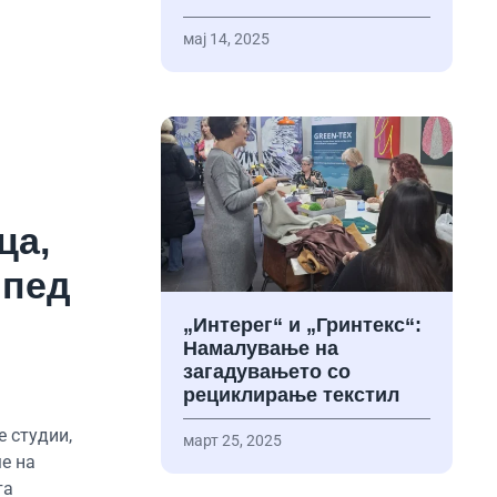
мај 14, 2025
ца,
ипед
„Интерег“ и „Гринтекс“:
Намалување на
загадувањето со
рециклирање текстил
е студии,
март 25, 2025
е на
та