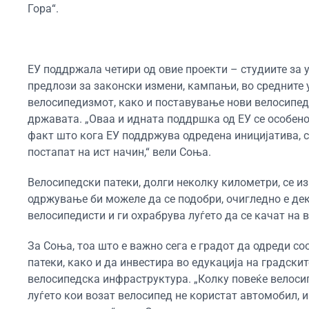
Гора“.
ЕУ поддржала четири од овие проекти – студиите за 
предлози за законски измени, кампањи, во средните 
велосипедизмот, како и поставување нови велосипед
државата. „Оваа и идната поддршка од ЕУ се особено
факт што кога ЕУ поддржува одредена иницијатива, с
постапат на ист начин,“ вели Соња.
Велосипедски патеки, долги неколку километри, се из
одржување би можеле да се подобри, очигледно е де
велосипедисти и ги охрабрува луѓето да се качат на 
За Соња, тоа што е важно сега е градот да одреди с
патеки, како и да инвестира во едукација на градски
велосипедска инфраструктура. „Колку повеќе велосипе
луѓето кои возат велосипед не користат автомобил, 