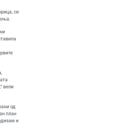
рица, си
Соња.
вни
ставила
првите
,
ката
“ вели
рани од
ан план
едизам и