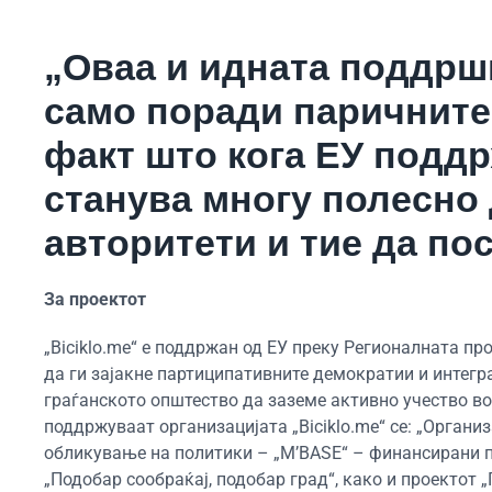
„Оваа и идната поддршк
само поради паричните 
факт што кога ЕУ подд
станува многу полесно 
авторитети и тие да пос
За проектот
„Biciklo.me“ е поддржан од ЕУ преку Регионалната пр
да ги зајакне партиципативните демократии и интег
граѓанското општество да заземе активно учество во 
поддржуваат организацијата „Biciklo.me“ се: „Органи
обликување на политики – „M’BASE“ – финансирани п
„Подобар сообраќај, подобар град“, како и проектот