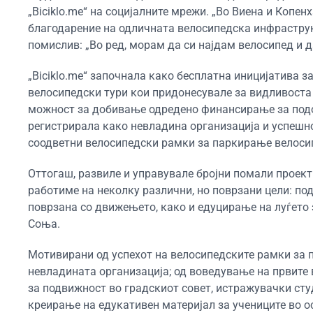
„Biciklo.me“ на социјалните мрежи. „Во Виена и Копен
благодарение на одличната велосипедска инфраструкту
помислив: „Во ред, морам да си најдам велосипед и да
„Biciklo.me“ започнала како бесплатна иницијатива 
велосипедски тури кои придонесувале за видливоста 
можност за добивање одредено финансирање за подо
регистрирала како невладина организација и успешн
соодветни велосипедски рамки за паркирање велосип
Оттогаш, развиле и управувале бројни помали проекти
работиме на неколку различни, но поврзани цели: п
поврзана со движењето, како и едуцирање на луѓето
Соња.
Мотивирани од успехот на велосипедските рамки за 
невладината организација; од воведување на првите в
за подвижност во градскиот совет, истражувачки сту
креирање на едукативен материјал за учениците во о