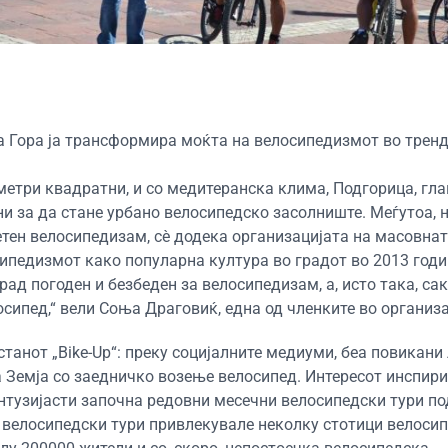
а Гора ја трансформира моќта на велосипедизмот во тренд,
метри квадратни, и со медитеранска клима, Подгорица, гл
ни за да стане урбано велосипедско засолниште. Меѓутоа, 
тен велосипедизам, сè додека организацијата на масовна
осипедизмот како популарна култура во градот во 2013 годи
ад погоден и безбеден за велосипедизам, а, исто така, са
осипед,“ вели Соња Драговиќ, една од членките во организа
станот „Bike-Up“: преку социјалните медиуми, беа повикани 
а Земја со заедничко возење велосипед. Интересот инспир
ентузијасти започна редовни месечни велосипедски тури п
вие велосипедски тури привлекувале неколку стотици велоси