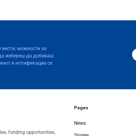
е вести, можности за
да избереш да добиваш
тенот и нотификации се
Pages
News
es, funding opportunities,
Stories