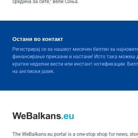
средина за сите,“ вели Соња.
Остани во контакт
Регистрирај се за нашиот месечен билтен за најновит
финансирање приказни и настани! Исто така можеш 
кратки неделни вести или инстант нотификации. Бил
на англиски јазик.
The WeBalkans.eu portal is a one-stop shop for news, stori