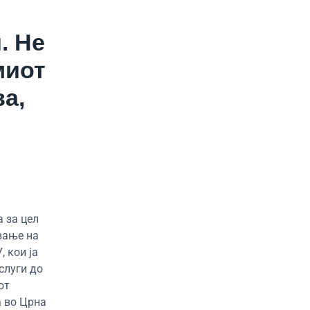
. Не
миот
а,
 за цел
вање на
 кои ја
слуги до
от
а во Црна