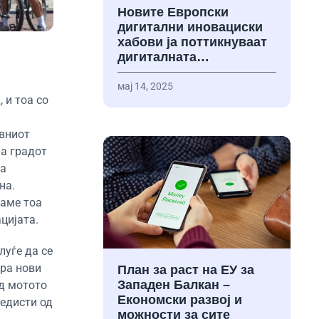
Новите Европски
дигитални иновациски
хабови ја поттикнуваат
дигиталната…
мај 14, 2025
 и тоа со
авниот
на градот
та
на.
каме тоа
цијата.
луѓе да се
ира нови
План за раст на ЕУ за
Западен Балкан –
од мотото
Економски развој и
педисти од
можности за сите