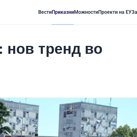
Вести
Приказни
Можности
Проекти на ЕУ
За
 нов тренд во