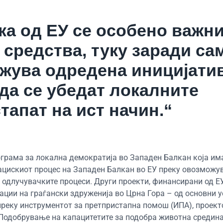
а од ЕУ се особено важни
средства, туку заради са
ржува одредена иницијатив
да се убедат локалните
тапат на ист начин.“
ограма за локална демократија во Западен Балкан која има
рацискиот процес на Западен Балкан во ЕУ преку овозможу
одлучувачките процеси. Други проекти, финансирани од ЕУ,
зации на граѓански здруженија во Црна Гора – од основни у
реку инструментот за претпристапна помош (ИПА), проект
 „Подобрување на капацитетите за подобра животна средин