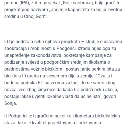
pomoć (IPA), zatim projekat „Bolji saobraćaj, bolji grad“ te
projekat pod nazivom „Jačanje kapaciteta za bolju životnu
sredinu u Crnoj Gori“.
EU je podržala četiri njihova projekata – studije o uslovima
saobraćaja i mobilnosti u Podgorici, izradu prjedloga za
unapređenje zakonodavstva, pokretanje kampanje za
podizanje svijesti u podgoričkim srednjim školama o
prednostima vožnje biciklom i postavljanje parkirališta za
bicikle u tri grada na sjevernom dijelu zemlje. “Ova, a i
buduća podrška EU su veoma važne, i to ne samo zbog
novca, već zbog činjenice da kada EU podrži neku akciju,
postaje lakše uvjeriti lokalne vlasti da učine isto”, govori
Sonja.
U Podgorici je izgrađeno nekoliko kilometara biciklističkih
staza. Iako je kvalitet projektovanja i održavanja