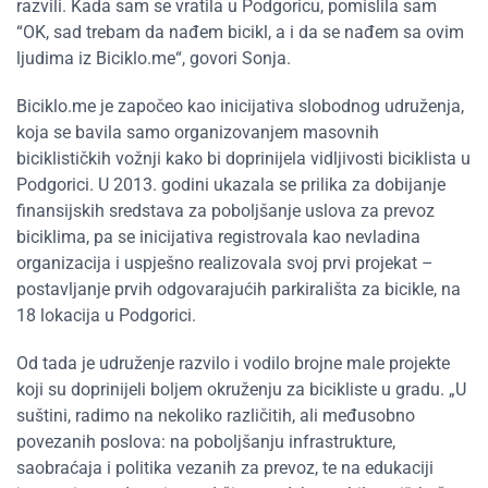
razvili. Kada sam se vratila u Podgoricu, pomislila sam
“OK, sad trebam da nađem bicikl, a i da se nađem sa ovim
ljudima iz Biciklo.me“, govori Sonja.
Biciklo.me je započeo kao inicijativa slobodnog udruženja,
koja se bavila samo organizovanjem masovnih
biciklističkih vožnji kako bi doprinijela vidljivosti biciklista u
Podgorici. U 2013. godini ukazala se prilika za dobijanje
finansijskih sredstava za poboljšanje uslova za prevoz
biciklima, pa se inicijativa registrovala kao nevladina
organizacija i uspješno realizovala svoj prvi projekat –
postavljanje prvih odgovarajućih parkirališta za bicikle, na
18 lokacija u Podgorici.
Od tada je udruženje razvilo i vodilo brojne male projekte
koji su doprinijeli boljem okruženju za bicikliste u gradu. „U
suštini, radimo na nekoliko različitih, ali međusobno
povezanih poslova: na poboljšanju infrastrukture,
saobraćaja i politika vezanih za prevoz, te na edukaciji