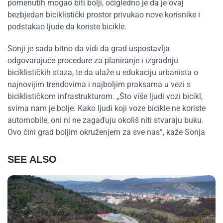
pomenutih mogao biti bolji, očigledno je da je ovaj
bezbjedan biciklistički prostor privukao nove korisnike i
podstakao ljude da koriste bicikle.
Sonji je sada bitno da vidi da grad uspostavlja
odgovarajuće procedure za planiranje i izgradnju
biciklističkih staza, te da ulaže u edukaciju urbanista o
najnovijim trendovima i najboljim praksama u vezi s
biciklističkom infrastrukturom. „Što više ljudi vozi bicikl,
svima nam je bolje. Kako ljudi koji voze bicikle ne koriste
automobile, oni ni ne zagađuju okoliš niti stvaraju buku.
Ovo čini grad boljim okruženjem za sve nas”, kaže Sonja
SEE ALSO