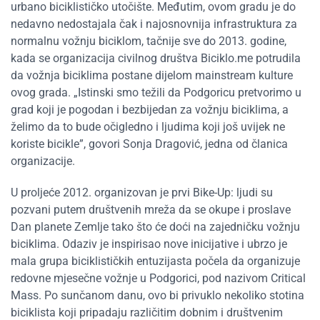
urbano biciklističko utočište. Međutim, ovom gradu je do
nedavno nedostajala čak i najosnovnija infrastruktura za
normalnu vožnju biciklom, tačnije sve do 2013. godine,
kada se organizacija civilnog društva Biciklo.me potrudila
da vožnja biciklima postane dijelom mainstream kulture
ovog grada. „Istinski smo težili da Podgoricu pretvorimo u
grad koji je pogodan i bezbijedan za vožnju biciklima, a
želimo da to bude očigledno i ljudima koji još uvijek ne
koriste bicikle”, govori Sonja Dragović, jedna od članica
organizacije.
U proljeće 2012. organizovan je prvi Bike-Up: ljudi su
pozvani putem društvenih mreža da se okupe i proslave
Dan planete Zemlje tako što će doći na zajedničku vožnju
biciklima. Odaziv je inspirisao nove inicijative i ubrzo je
mala grupa biciklističkih entuzijasta počela da organizuje
redovne mjesečne vožnje u Podgorici, pod nazivom Critical
Mass. Po sunčanom danu, ovo bi privuklo nekoliko stotina
biciklista koji pripadaju različitim dobnim i društvenim