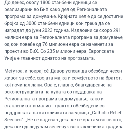
До денес, околу 1800 станбени единици се
реализирани во БиХ како дел од Регионалната
програма за домување. Крајната цел е да се достигне
бројка од 3000 станбени едници кои треба да се
изградат до јуни 2023 година. Издвоени се скоро 291
милион евра за Регионалната програма за домување;
од кои повеќе од 76 милиони евра се наменети за
проекти во БиХ. Со 235 милиони евра, Европската
Унија е главниот донатор на програмата.
Меѓутоа, и покрај сè, Давор успеал да обезбеди чесен
живот за себе, својата мајка и семејството на братот,
кој починал лани. Ова е, главно, благодарение на
реконструкцијата на куќата со поддршка на
Регионалната програма за домување, како и
стакленикот и малиот трактор обезбедени со
поддршката на католичката заедница „Catholic Relief
Services“. „Не се надевав дека ќе се вратам во селото,
дека ќе одгледувам зеленчук во стакленичка градина