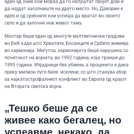
еден од оние кои мораа да го напуштат својот дом и
да најдат засолниште на друго место. Но, Даворин е
еден и од среќните кои успеаја да вратат во своето
село и да започне нов живот таму.
Мостар беше еден од многуте мултиетнички градови
во БиХ каде што Хрватите, Босанците и Србите живееја
во хармонија. Меѓутоа, хармонијата беше нарушена со
почетокот на војната, во 1992 година, која траеше до
1995 година. Илјадници беа убиени, а проценето е дека
преку милион луѓе биле иселени; со што станува збор
за најкатастрофалниот конфликт во Европа од крајот
на Втората светска војна.
„Тешко беше да се
живее како бегалец, но
успеавме, некако, да