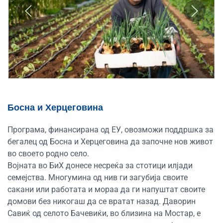
Босна и Херцеговина
Програма, финансирана од ЕУ, овозможи поддршка за
бегалец од Босна и Херцеговина да започне нов живот
во своето родно село.
Војната во БиХ донесе несреќа за стотици илјади
семејства. Многумина од нив ги загубија своите
сакани или работата и мораа да ги напуштат своите
домови без никогаш да се вратат назад. Даворин
Савиќ од селото Бачевиќи, во близина на Мостар, е