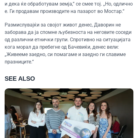
и дека ќе обработувам земја,“ се смее тој. „Но, одлично
е. Ги продавам производите на пазарот во Мостар.“
Размислувајќи за својот живот денес, Даворин не
заборава да ја спомне љубезноста на неговите соседи
од различни етнички групи. Спротивно на ситуацијата
кога морал да пребегне од Бачевиќи, денес вели:
„Живееме заедно, си помагаме и заедно ги славиме
празниците.“
SEE ALSO