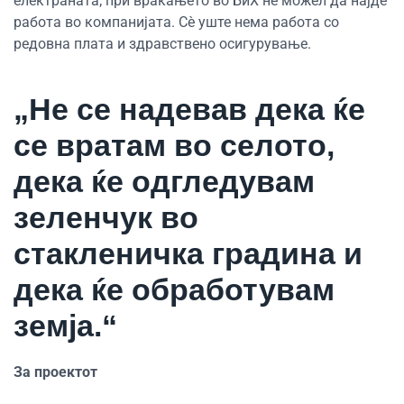
електраната; при враќањето во БиХ не можел да најде
работа во компанијата. Сè уште нема работа со
редовна плата и здравствено осигурување.
„Не се надевав дека ќе
се вратам во селото,
дека ќе одгледувам
зеленчук во
стакленичка градина и
дека ќе обработувам
земја.“
За проектот