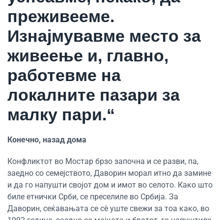
преживееме.
Изнајмувавме место за
живеење и, главно,
работевме на
локалните пазари за
малку пари.“
Конечно, назад дома
Конфликтот во Мостар брзо започна и се разви, па,
заедно со семејството, Даворин морал итно да замине
и да го напушти својот дом и имот во селото. Како што
биле етнички Срби, се преселиле во Србија. За
Даворин, сеќавањата се сè уште свежи за тоа како, во