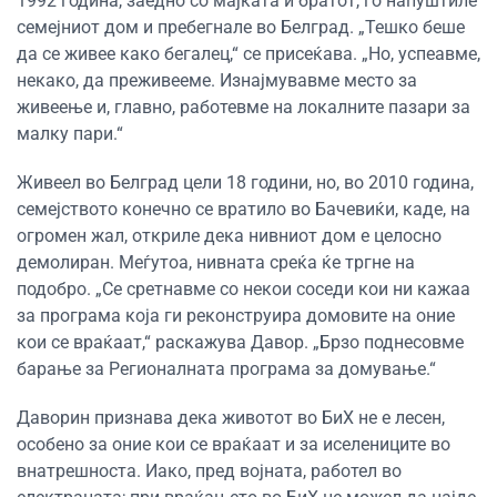
1992 година, заедно со мајката и братот, го напуштиле
семејниот дом и пребегнале во Белград. „Тешко беше
да се живее како бегалец,“ се присеќава. „Но, успеавме,
некако, да преживееме. Изнајмувавме место за
живеење и, главно, работевме на локалните пазари за
малку пари.“
Живеел во Белград цели 18 години, но, во 2010 година,
семејството конечно се вратило во Бачевиќи, каде, на
огромен жал, откриле дека нивниот дом е целосно
демолиран. Меѓутоа, нивната среќа ќе тргне на
подобро. „Се сретнавме со некои соседи кои ни кажаа
за програма која ги реконструира домовите на оние
кои се враќаат,“ раскажува Давор. „Брзо поднесовме
барање за Регионалната програма за домување.“
Даворин признава дека животот во БиХ не е лесен,
особено за оние кои се враќаат и за иселениците во
внатрешноста. Иако, пред војната, работел во