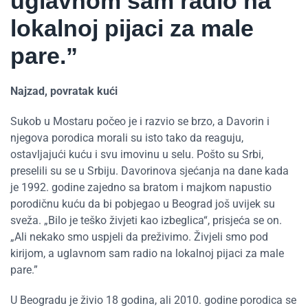
uglavnom sam radio na
lokalnoj pijaci za male
pare.”
Najzad, povratak kući
Sukob u Mostaru počeo je i razvio se brzo, a Davorin i
njegova porodica morali su isto tako da reaguju,
ostavljajući kuću i svu imovinu u selu. Pošto su Srbi,
preselili su se u Srbiju. Davorinova sjećanja na dane kada
je 1992. godine zajedno sa bratom i majkom napustio
porodičnu kuću da bi pobjegao u Beograd još uvijek su
sveža. „Bilo je teško živjeti kao izbeglica“, prisjeća se on.
„Ali nekako smo uspjeli da preživimo. Živjeli smo pod
kirijom, a uglavnom sam radio na lokalnoj pijaci za male
pare.”
U Beogradu je živio 18 godina, ali 2010. godine porodica se