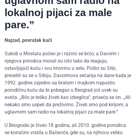
uglavnom sam radio na
lokalnoj pijaci za male
pare.”
Najzad, povratak kući
Sukob u Mostaru počeo je i razvio se brzo, a Davorin i
njegova porodica morali su isto tako da reaguju,
ostavljajući kuću i svu imovinu u selu. Pošto su Srbi,
preselili su se u Srbiju. Davorinova sećanja na dane kada je
1992. godine zajedno sa bratom i majkom napustio
porodičnu kuću da bi pobegao u Beograd još uvek su
sveža. „Bilo je teško živeti kao izbeglica“, priseća se on. „Ali
nekako smo uspeli da preživimo. Živeli smo pod kirijom, a
uglavnom sam radio na lokalnoj pijaci za male pare.”
U Beogradu je živeo 18 godina, ali 2010. godine porodica
se konačno vratila u Bačeviće, gde su, na njihovu veliku