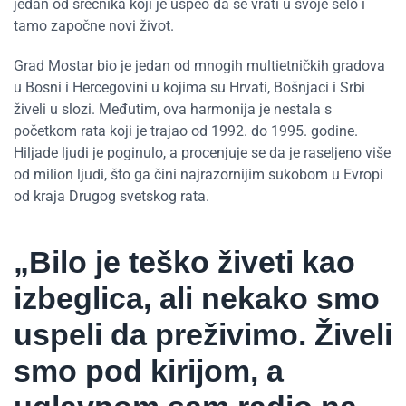
jedan od srećnika koji je uspeo da se vrati u svoje selo i
tamo započne novi život.
Grad Mostar bio je jedan od mnogih multietničkih gradova
u Bosni i Hercegovini u kojima su Hrvati, Bošnjaci i Srbi
živeli u slozi. Međutim, ova harmonija je nestala s
početkom rata koji je trajao od 1992. do 1995. godine.
Hiljade ljudi je poginulo, a procenjuje se da je raseljeno više
od milion ljudi, što ga čini najrazornijim sukobom u Evropi
od kraja Drugog svetskog rata.
„Bilo je teško živeti kao
izbeglica, ali nekako smo
uspeli da preživimo. Živeli
smo pod kirijom, a