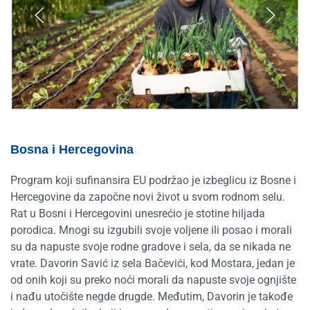
Bosna i Hercegovina
Program koji sufinansira EU podržao je izbeglicu iz Bosne i
Hercegovine da započne novi život u svom rodnom selu.
Rat u Bosni i Hercegovini unesrećio je stotine hiljada
porodica. Mnogi su izgubili svoje voljene ili posao i morali
su da napuste svoje rodne gradove i sela, da se nikada ne
vrate. Davorin Savić iz sela Bačevići, kod Mostara, jedan je
od onih koji su preko noći morali da napuste svoje ognjište
i nađu utočište negde drugde. Međutim, Davorin je takođe