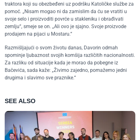
traktora koji su obezbeđeni uz podršku Katoličke službe za
pomoć. „Nisam mogao ni da zamislim da ću se vratiti u
svoje selo i proizvoditi povrće u stakleniku i obrađivati
zemlju“, smeje se on. „Ali ovo je sjajno. Svoje proizvode
prodajem na pijaci u Mostaru.“
Razmišljajući o svom životu danas, Davorin odmah
spominje ljubaznost svojih komšija različitih nacionalnosti.
Za razliku od situacije kada je morao da pobegne iz
Bačevića, sada kaže: „Živimo zajedno, pomažemo jedni
drugima i slavimo sve praznike.“
SEE ALSO