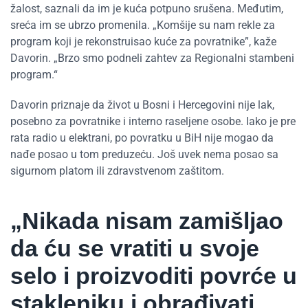
žalost, saznali da im je kuća potpuno srušena. Međutim,
sreća im se ubrzo promenila. „Komšije su nam rekle za
program koji je rekonstruisao kuće za povratnike”, kaže
Davorin. „Brzo smo podneli zahtev za Regionalni stambeni
program.“
Davorin priznaje da život u Bosni i Hercegovini nije lak,
posebno za povratnike i interno raseljene osobe. Iako je pre
rata radio u elektrani, po povratku u BiH nije mogao da
nađe posao u tom preduzeću. Još uvek nema posao sa
sigurnom platom ili zdravstvenom zaštitom.
„Nikada nisam zamišljao
da ću se vratiti u svoje
selo i proizvoditi povrće u
stakleniku i obrađivati