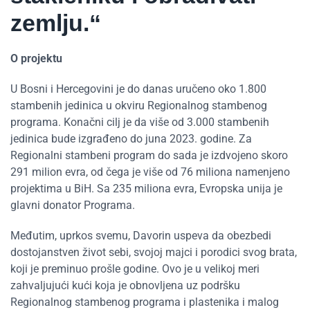
zemlju.“
O projektu
U Bosni i Hercegovini je do danas uručeno oko 1.800
stambenih jedinica u okviru Regionalnog stambenog
programa. Konačni cilj je da više od 3.000 stambenih
jedinica bude izgrađeno do juna 2023. godine. Za
Regionalni stambeni program do sada je izdvojeno skoro
291 milion evra, od čega je više od 76 miliona namenjeno
projektima u BiH. Sa 235 miliona evra, Evropska unija je
glavni donator Programa.
Međutim, uprkos svemu, Davorin uspeva da obezbedi
dostojanstven život sebi, svojoj majci i porodici svog brata,
koji je preminuo prošle godine. Ovo je u velikoj meri
zahvaljujući kući koja je obnovljena uz podršku
Regionalnog stambenog programa i plastenika i malog