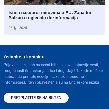
Istina nasuprot mitovima o EU: Zapadni
Balkan u ogledalu dezinformacija
25. јун 2025.
Ostanite u kontaktu
Prijavite se za naš mesečni bilten za sve najnovije vesti,
mogućnosti finansiranja priča i događaje! Takođe možete
izabrati da primate nedeljni sažetak ili trenutne
informacije.Bilten i obaveštenja su na Engleskom jeziku
PRETPLATITE SE NA BILTEN