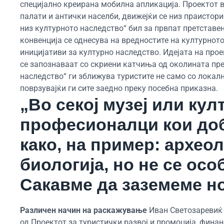
специјално креирана мобилна апликација. Проектот в
палати и антички населби, движејќи се низ праистор
низ културното наследство“ бил за првпат претставен
конвенција се однесува на вредностите на културнот
иницијативи за културно наследство. Идејата на прое
се запознаваат со скриени катчиња од околината пр
наследство“ ги зближува туристите не само со локални
поврзувајќи ги сите заедно преку посебна приказна.
„Во секој музеј или ку
професионалци кои доб
како, на пример: археол
биологија, но не се ос
Сакавме да заземеме н
Различен начин на раскажување
Иван Светозаревиќ 
од Проектот за туристички развој и промоција, фина