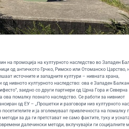
чин на промоција на културното наследство во Западен Ба
ици од античкото Грчко, Римско или Отоманско Царство, н
ешаат источните и западните култури – нивната храна,
и од нивното културното наследство: ова е Западен Балкан
фесто“, заедно со други партнери од Црна Гора и Северна
а ова помалку познато наследство. Се работи за нивниот
ансиран од ЕУ – „Прошетки и разговори низ културното нас
 посетителите и ја зголемуваат привлечноста на помалку 
етоди за да ги претстават не само фактите, туку и усната
современи далечински методи, вклучувајќи ги социјалните 