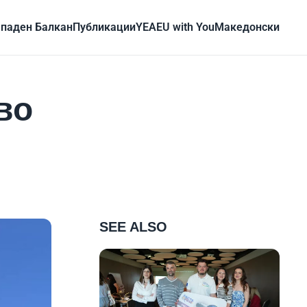
паден Балкан
Публикации
YEA
EU with You
Mакедонски
во
SEE ALSO