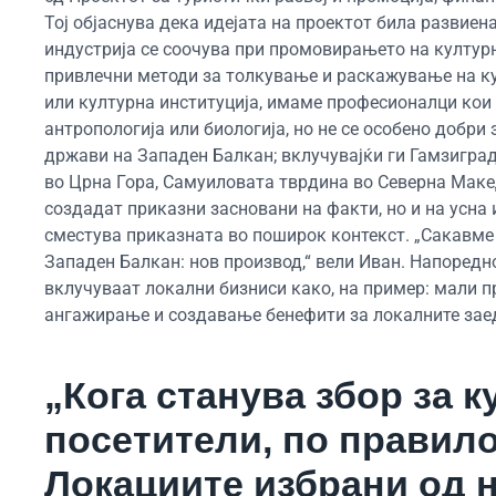
Тој објаснува дека идејата на проектот била развиен
индустрија се соочува при промовирањето на култур
привлечни методи за толкување и раскажување на кул
или културна институција, имаме професионалци кои д
антропологија или биологија, но не се особено добри
држави на Западен Балкан; вклучувајќи ги Гамзигра
во Црна Гора, Самуиловата тврдина во Северна Макед
создадат приказни засновани на факти, но и на усна и
сместува приказната во поширок контекст. „Сакавме
Западен Балкан: нов производ,“ вели Иван. Напоредно
вклучуваат локални бизниси како, на пример: мали п
ангажирање и создавање бенефити за локалните заед
„Кога станува збор за 
посетители, по правило
Локациите избрани од н