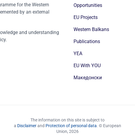
ogramme for the Western
Opportunities
emented by an external
EU Projects
Western Balkans
nowledge and understanding
icy.
Publications
YEA
EU With YOU
Mакедонски
The information on this site is subject to
a
Disclaimer
and
Protection of personal data
. © European
Union,
2026