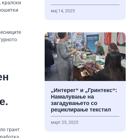
, кралски
Прошетки
мај 14, 2025
чесниците
турното
ен
„Интерег“ и „Гринтекс“:
Намалување на
е.
загадувањето со
рециклирање текстил
март 25, 2025
ло грант
оработка.