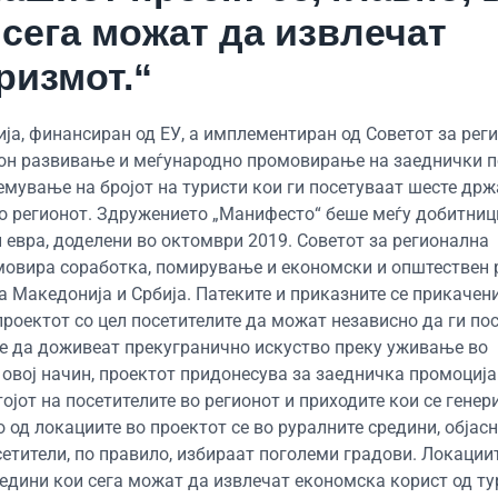
сега можат да извлечат
ризмот.“
ија, финансиран од ЕУ, а имплементиран од Советот за рег
 кон развивање и меѓународно промовирање на заеднички п
емување на бројот на туристи кои ги посетуваат шесте држ
о регионот. Здружението „Манифесто“ беше меѓу добитниц
ди евра, доделени во октомври 2019. Советот за регионална
омовира соработка, помирување и економски и општествен 
а Македонија и Србија. Патеките и приказните се прикачен
роектот со цел посетителите да можат независно да ги пос
те да доживеат прекугранично искуство преку уживање во
овој начин, проектот придонесува за заедничка промоција
јот на посетителите во регионот и приходите кои се генер
од локациите во проектот се во руралните средини, објасн
сетители, по правило, избираат поголеми градови. Локации
редини кои сега можат да извлечат економска корист од ту