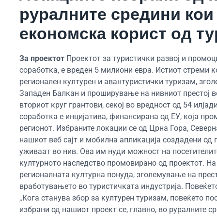
руралните средини кои 
економска корист од ту
За проектот
Проектот за туристички развој и промоц
соработка, е вреден 5 милиони евра. Истиот стреми
регионален културен и авантуристички туризам, згол
Западен Балкан и проширување на нивниот престој в
вториот круг грантови, секој во вредност од 54 илја
соработка е инцијатива, финансирана од ЕУ, која пр
регионот. Избраните локации се од Црна Гора, Северн
нашиот веб сајт и мобилна апликација создадени од п
уживаат во нив. Ова им нуди можност на посетители
културното наследство промовирано од проектот. На 
регионалната културна понуда, зголемување на престо
вработувањето во туристичката индустрија. Повеќето 
„Кога станува збор за културен туризам, повеќето по
избрани од нашиот проект се, главно, во руралните с