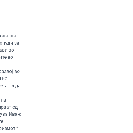
ионална
онуди за
ави во
ите во
развој во
и на
етат и да
 на
ираат од
ува Иван:
те
ризмот.“