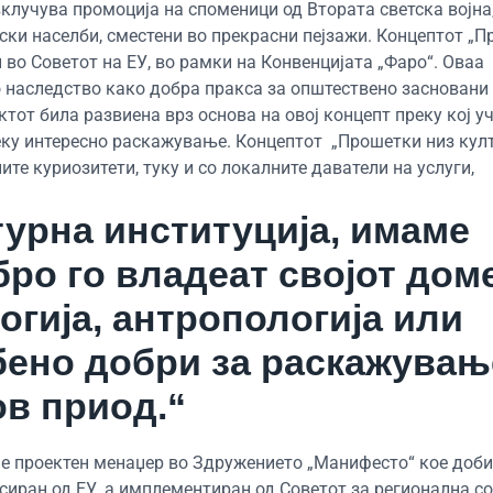
клучува промоција на споменици од Втората светска војна
иски населби, сместени во прекрасни пејзажи. Концептот „
 во Советот на ЕУ, во рамки на Конвенцијата „Фаро“. Оваа
о наследство како добра пракса за општествено засновани
ктот била развиена врз основа на овој концепт преку кој у
еку интересно раскажување. Концептот „Прошетки низ кул
те куриозитети, туку и со локалните даватели на услуги,
лтурна институција, имаме
ро го владеат својот дом
огија, антропологија или
обено добри за раскажувањ
ов приод.“
е проектен менаџер во Здружението „Манифесто“ кое доби
нсиран од ЕУ, а имплементиран од Советот за регионална с