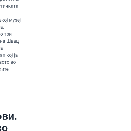
стичката
кој музеј
а,
во три
ина Швац
да
п кој ја
вото во
ките
о
ови.
во