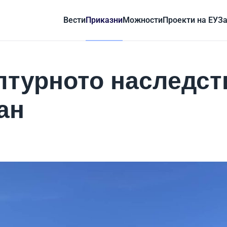
Вести
Приказни
Можности
Проекти на ЕУ
За
лтурното наследст
ан