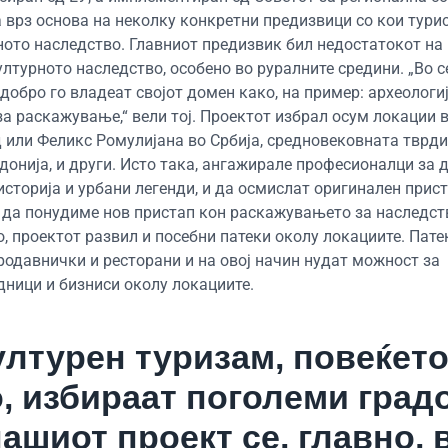
а врз основа на неколку конкретни предизвици со кои тури
ното наследство. Главниот предизвик бил недостатокот на
турното наследство, особено во руралните средини. „Во се
обро го владеат својот домен како, на пример: археологиј
 за раскажување,“ вели тој. Проектот избрал осум локации 
д или Феликс Ромулијана во Србија, средновековната тврд
онија, и други. Исто така, ангажирале професионалци за 
сторија и урбани легенди, и да осмислат оригинален приста
 да понудиме нов пристап кон раскажувањето за наследст
, проектот развил и посебни патеки околу локациите. Пате
родавнички и ресторани и на овој начин нудат можност за
ници и бизниси околу локациите.
културен туризам, повеќет
, избираат поголеми град
ашиот проект се, главно, 