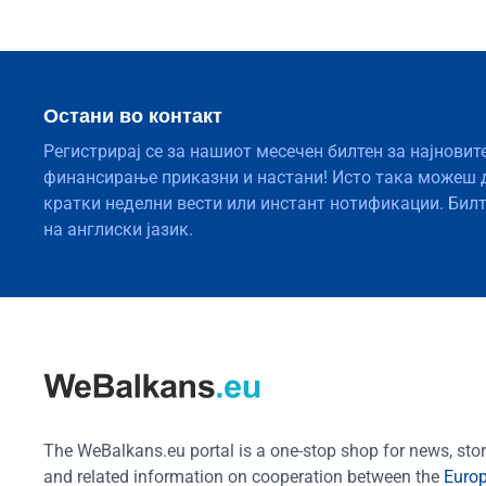
Остани во контакт
Регистрирај се за нашиот месечен билтен за најновит
финансирање приказни и настани! Исто така можеш 
кратки неделни вести или инстант нотификации. Бил
на англиски јазик.
The WeBalkans.eu portal is a one-stop shop for news, stori
and related information on cooperation between the
Euro