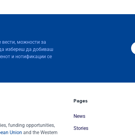
е вести, можности за
да избереш да добиваш
тенот и нотификации се
Pages
News
es, funding opportunities,
Stories
pean Union
and the Western