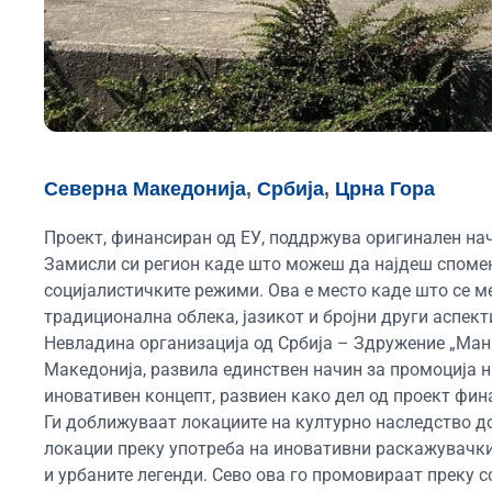
Северна Македонија
,
Србија
,
Црна Гора
Проект, финансиран од ЕУ, поддржува оригинален на
Замисли си регион каде што можеш да најдеш спомен
социјалистичките режими. Ова е место каде што се м
традиционална облека, јазикот и бројни други аспект
Невладина организација од Србија – Здружение „Мани
Македонија, развила единствен начин за промоција н
иновативен концепт, развиен како дел од проект фин
Ги доближуваат локациите на културно наследство до
локации преку употреба на иновативни раскажувачки м
и урбаните легенди. Сево ова го промовираат преку 