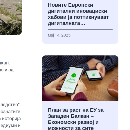
Новите Европски
дигитални иновациски
хабови ја поттикнуваат
дигиталната…
мај 14, 2025
лкан.
о и од
.
ледство“.
План за раст на ЕУ за
познатите
Западен Балкан –
 историја
Економски развој и
медиуми и
можности за сите