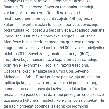
O projektu
Projekat razvoja i promocije turizma, koji
finansira EU a sprovodi Savet za regionalnu saradnju,
vredan je 5 miliona evra. On radi na razvoju i
međunarodnom promovisanju zajedničkih regionalnih
kulturnih i avanturističkih turističkih ponuda, povećanju
broja turista koji posećuju šest privreda Zapadnog Balkana
i produženju turističkih boravaka u regionu. Udruženje
Manifesto bilo je među primaocima grantova u drugom
krugu grantova – u vrednosti do 54.000 evra – dodeljenih u
oktobru 2019. Savet za regionalnu saradnju (RCC) je
inicijativa koju finansira EU, a koja promoviše saradnju,
pomirenje i ekonomski i socijalni razvoj u regionu.
Odabrane lokacije nalaze se u Crnoj Gori, Severnoj
Makedoniji i Srbiji. Rute i priče se postavljaju na
sajt
i na
aplikaciju koju je razvio projekat kako bi posetioci mogli
samostalno da ih posećuju i uživaju na lokacijama. To
pruža priliku posetiocima da imaju prekogranično iskustvo
uživajući u kulturnom nasleđu koje promoviše projekat. Na
taj način projekat doprinosi zajedničkoj promociji