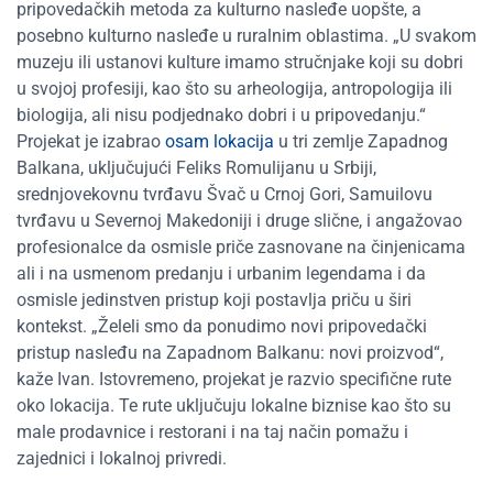
pripovedačkih metoda za kulturno nasleđe uopšte, a
posebno kulturno nasleđe u ruralnim oblastima. „U svakom
muzeju ili ustanovi kulture imamo stručnjake koji su dobri
u svojoj profesiji, kao što su arheologija, antropologija ili
biologija, ali nisu podjednako dobri i u pripovedanju.“
Projekat je izabrao
osam lokacija
u tri zemlje Zapadnog
Balkana, uključujući Feliks Romulijanu u Srbiji,
srednjovekovnu tvrđavu Švač u Crnoj Gori, Samuilovu
tvrđavu u Severnoj Makedoniji i druge slične, i angažovao
profesionalce da osmisle priče zasnovane na činjenicama
ali i na usmenom predanju i urbanim legendama i da
osmisle jedinstven pristup koji postavlja priču u širi
kontekst. „Želeli smo da ponudimo novi pripovedački
pristup nasleđu na Zapadnom Balkanu: novi proizvod“,
kaže Ivan. Istovremeno, projekat je razvio specifične rute
oko lokacija. Te rute uključuju lokalne biznise kao što su
male prodavnice i restorani i na taj način pomažu i
zajednici i lokalnoj privredi.