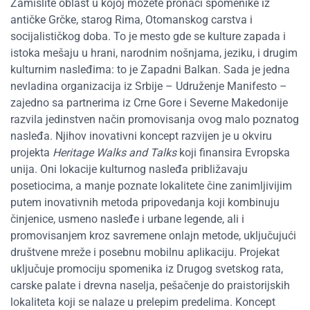
Zamislite oblast u kojoj možete pronaći spomenike iz
antičke Grčke, starog Rima, Otomanskog carstva i
socijalističkog doba. To je mesto gde se kulture zapada i
istoka mešaju u hrani, narodnim nošnjama, jeziku, i drugim
kulturnim nasleđima: to je Zapadni Balkan. Sada je jedna
nevladina organizacija iz Srbije – Udruženje Manifesto –
zajedno sa partnerima iz Crne Gore i Severne Makedonije
razvila jedinstven način promovisanja ovog malo poznatog
nasleđa. Njihov inovativni koncept razvijen je u okviru
projekta
Heritage Walks and Talks
koji finansira Evropska
unija. Oni lokacije kulturnog nasleđa približavaju
posetiocima, a manje poznate lokalitete čine zanimljivijim
putem inovativnih metoda pripovedanja koji kombinuju
činjenice, usmeno nasleđe i urbane legende, ali i
promovisanjem kroz savremene onlajn metode, uključujući
društvene mreže i posebnu mobilnu aplikaciju. Projekat
uključuje promociju spomenika iz Drugog svetskog rata,
carske palate i drevna naselja, pešačenje do praistorijskih
lokaliteta koji se nalaze u prelepim predelima. Koncept