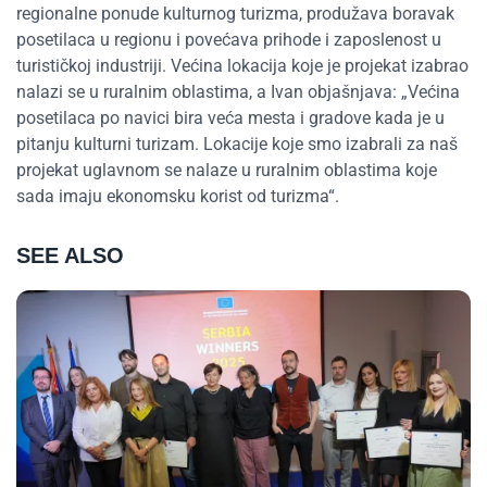
regionalne ponude kulturnog turizma, produžava boravak
posetilaca u regionu i povećava prihode i zaposlenost u
turističkoj industriji. Većina lokacija koje je projekat izabrao
nalazi se u ruralnim oblastima, a Ivan objašnjava: „Većina
posetilaca po navici bira veća mesta i gradove kada je u
pitanju kulturni turizam. Lokacije koje smo izabrali za naš
projekat uglavnom se nalaze u ruralnim oblastima koje
sada imaju ekonomsku korist od turizma“.
SEE ALSO