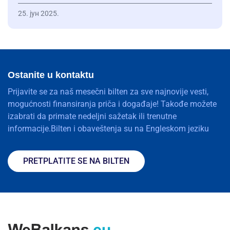
25. јун 2025.
Ostanite u kontaktu
Prijavite se za naš mesečni bilten za sve najnovije vesti,
mogućnosti finansiranja priča i događaje! Takođe možete
izabrati da primate nedeljni sažetak ili trenutne
informacije.Bilten i obaveštenja su na Engleskom jeziku
PRETPLATITE SE NA BILTEN