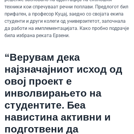
техники кои спречуваат речни поплави. Предлогот бил
прифатен, а професор Куцај, заедно со својата екипа
студенти и други колеги од универзитетот, започнала
да работи на имплементацијата. Како пробно подрачје
била избрана реката Ерзени.
“Верувам дека
најзначајниот исход од
овој проект е
инволвирањето на
студентите. Беа
навистина активни и
подготвени да