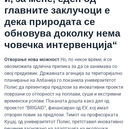
главните заклучоци е
дека природата се
обновува доколку нема
човечка интервенција“
Отворање нова можност
Но, по некое време, ѝ се
овозможила одлична прилика за да се занимава со
овој предизвик. Државната агенција за територијално
планирање на Албанија го поканила универзитетот
Полис да презентира предлози за иновативни проекти
поврзани со отпорност на поплави, суши и екстремни
временски услови. Поканата дошла како дел од
проектот “BRIGAID“, финансиран од ЕУ, кој имал
отворен повик за предлози. Тимот на професорката
Куцај, од универзитетот Полис, претставил иновативно
решение засновано на адаптација на еколошки