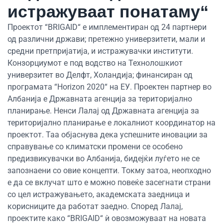
истражуваат понатаму“
Проектот “BRIGAID“ е имплементиран од 24 партнери
од различни држави; претежно универзитети, мали и
средни претпријатија, и истражувачки институти.
Конзорциумот е под водство на Технолошкиот
универзитет во Делфт, Холандија; финансиран од
програмата “Horizon 2020“ на ЕУ. Проектен партнер во
Албанија е Државната агенција за територијално
планирање. Ненси Лалај од Државната агенција за
територијално планирање е локалниот координатор на
проектот. Таа објаснува дека успешните иновации за
справување со климатски промени се особено
предизвикувачки во Албанија, бидејќи луѓето не се
запознаени со овие концепти. Токму затоа, неопходно
е да се вклучат што е можно повеќе засегнати страни
со цел истражувањето, академската заедница и
корисниците да работат заедно. Според Лалај,
проектите како “BRIGAID“ ѝ овозможуваат на новата