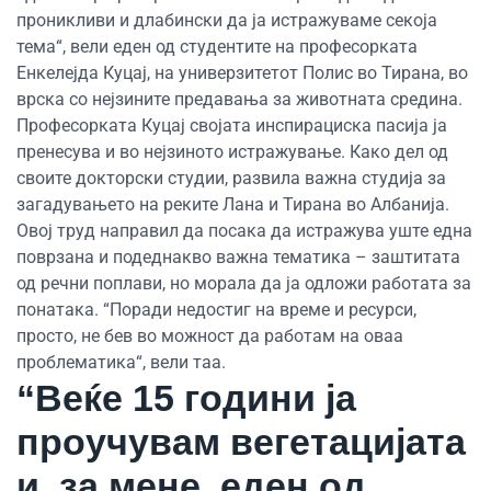
проникливи и длабински да ја истражуваме секоја
тема“, вели еден од студентите на професорката
Енкелејда Куцај, на универзитетот Полис во Тирана, во
врска со нејзините предавања за животната средина.
Професорката Куцај својата инспирациска пасија ја
пренесува и во нејзиното истражување. Како дел од
своите докторски студии, развила важна студија за
загадувањето на реките Лана и Тирана во Албанија.
Овој труд направил да посака да истражува уште една
поврзана и подеднакво важна тематика – заштитата
од речни поплави, но морала да ја одложи работата за
понатака. “Поради недостиг на време и ресурси,
просто, не бев во можност да работам на оваа
проблематика“, вели таа.
“Веќе 15 години ја
проучувам вегетацијата
и, за мене, еден од