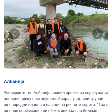
Албанија
Универзитет во Албанија развил проект за спречување
поплави преку поставување биоразградливи трупци
од природни влакна и насади на речните корита. “Таа е
од оние професори кои нè мотивираат да бидеме