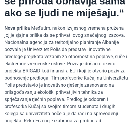
se priroda obnavlja sama
ako
se ljudi ne miješaju
.
“
Nova prilika
Međutim, nakon izvjesnog vremena pružena
joj je sjajna prilika da se prihvati ovog značajnog izazova.
Nacionalna agencija za teritorijalno planiranje Albanije
pozvala je Univerzitet Polis da predstavi inovativne
predloge projekata vezanih za otpornost na poplave, suše i
ekstremne vremenske uslove. Poziv je došao u okviru
projekta BRIGAID koji finansira EU i koji je otvorio poziv za
podnošenje predloga. Tim profesorke Kučaj na Univerzitetu
Polis predstavio je inovativno rješenje zasnovano na
prilagođavanju ekološki prihvatljivih tehnika za
sprječavanje rječnih poplava. Predlog je odobren i
profesorka Kučaj sa svojim timom studenata i drugih
kolega sa univerziteta počela je da radi na sprovođenju
projekta. Reka Erzeni je izabrana za probni rad.