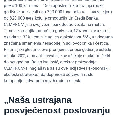
preko 100 kamiona i 150 zaposlenih, kompanija može
godišnje poizvjesti oko 300.000 tona betona.
Investicijom
od 820.000 evra koju je omogućila UniCredit Banka,
CEMPROM je u svoj vozni park dodao vozila na metan.
Time se smanjila potrošnja goriva za 42%, emisije azotnih
oksida za 32% i emisije ugljen dioksida za 56%, uz dodatna
značajna smanjenja nesagorjelih ugljovodonika i čestica.
Finansijski gledano, ove promjene donose godišnje uštede
od oko 20%, a povrat investicije se očekuje u roku od četiri
do pet godina. Dejan Isailović, direktor proizvodnje
CEMPROM-a, naglašava da su ove incijative i ekonomski i
ekološki strateške, i da doprinose održivom rastu
kompanije i otvaranju novih radnih mjesta.
„Naša ustrajana
posvjećenost poslovanju