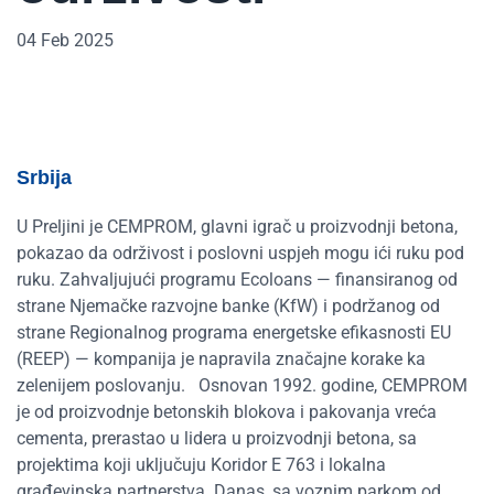
04 Feb 2025
Srbija
U Preljini je CEMPROM, glavni igrač u proizvodnji betona,
pokazao da održivost i poslovni uspjeh mogu ići ruku pod
ruku. Zahvaljujući programu Ecoloans — finansiranog od
strane Njemačke razvojne banke (KfW) i podržanog od
strane Regionalnog programa energetske efikasnosti EU
(REEP) — kompanija je napravila značajne korake ka
zelenijem poslovanju.
Osnovan 1992. godine, CEMPROM
je od proizvodnje betonskih blokova i pakovanja vreća
cementa, prerastao u lidera u proizvodnji betona, sa
projektima koji uključuju Koridor E 763 i lokalna
građevinska partnerstva. Danas, sa voznim parkom od