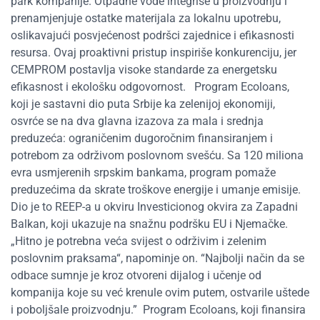
park kompanije. Otpadne vode integriše u proizvodnju i
prenamjenjuje ostatke materijala za lokalnu upotrebu,
oslikavajući posvjećenost podršci zajednice i efikasnosti
resursa. Ovaj proaktivni pristup inspiriše konkurenciju, jer
CEMPROM postavlja visoke standarde za energetsku
efikasnost i ekološku odgovornost.
Program Ecoloans,
koji je sastavni dio puta Srbije ka zelenijoj ekonomiji,
osvrće se na dva glavna izazova za mala i srednja
preduzeća: ograničenim dugoročnim finansiranjem i
potrebom za održivom poslovnom svešću. Sa 120 miliona
evra usmjerenih srpskim bankama, program pomaže
preduzećima da skrate troškove energije i umanje emisije.
Dio je to REEP-a u okviru Investicionog okvira za Zapadni
Balkan, koji ukazuje na snažnu podršku EU i Njemačke.
„Hitno je potrebna veća svijest o održivim i zelenim
poslovnim praksama“, napominje on. “Najbolji način da se
odbace sumnje je kroz otvoreni dijalog i učenje od
kompanija koje su već krenule ovim putem, ostvarile uštede
i poboljšale proizvodnju
.
”
Program
Ecoloans
, koji finansira