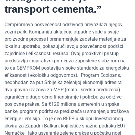
transport cementa
.”
Cempromova posvećenost održivosti prevazilazi njegov
vozni park. Kompanija uključuje otpadne vode u svoje
proizvodne procese i prenamenjuje zaostale materijale za
lokalnu upotrebu, pokazujući svoju posvećenost podršci
zajednice i efikasnosti resursa. Ovaj proaktivni pristup
predstavlja inspirativni primer za zaposlene s obzirom na
to da CEMPROM postavlja visoke standarde za energetsku
efikasnost i ekološku odgovornost.
Program Ecoloans,
neophodan za put Srbije ka zelenijoj ekonomiji adresira
dva glavna izazova za MSP (mala i sredna preduzeća):
ograničeno dugoročno finansiranje i potrebu za održive
poslovne prakse. Sa €120 miliona usmerenih u srpske
banke, program podržava preduzeća u smanjenju troškova
energije i emisija. To je deo REEP u sklopu Investicionog
okvira za Zapadni Balkan, koji ističe snažnu podršku EU i
Nemačke.
Iako usvajanje zelene prakse u početku nosi