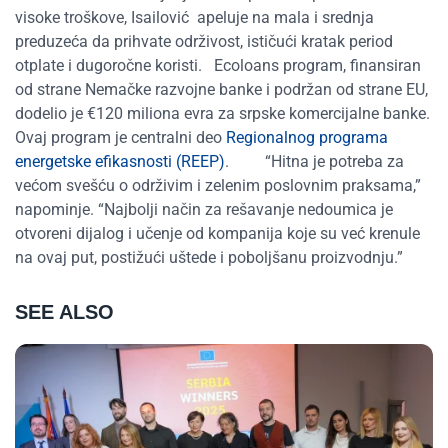
visoke troškove, Isailović apeluje na mala i srednja
preduzeća da prihvate održivost, ističući kratak period
otplate i dugoročne koristi.
Ecoloans
program, finan
siran
od strane Nemačke razvojne banke i podržan od strane EU,
dodelio
je
€120 mil
iona evra za srpske komercijalne banke.
Ovaj program je centralni
deo
Regionalnog programa
energetske efikasnosti (REEP)
.
“
Hitna je potreba za
većom svešću o održivim i zelenim poslovnim praksama
,”
napominje
.
“Najbolji način za
rešavanje
nedoumica je
otvoreni dijalog i učenje od kompanija koje su već krenule
na ovaj put, postižući uštede i poboljšanu proizvodnju.
”
SEE ALSO