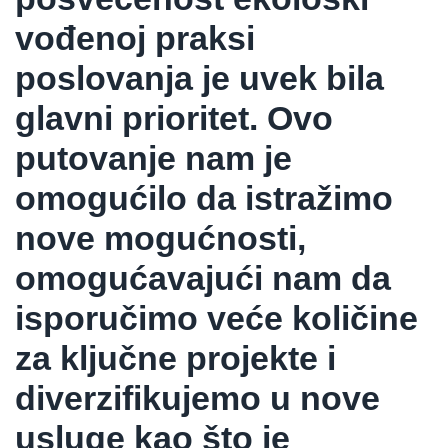
vođenoj praksi
poslovanja
je
uvek
bila
glavni prioritet.
Ovo
putovanje nam je
omogućilo da istražimo
nove mogućnosti,
omogućavajući nam da
isporučimo veće
količine
za ključne projekte i
diverzifikujemo
u nove
usl
u
ge
kao što je