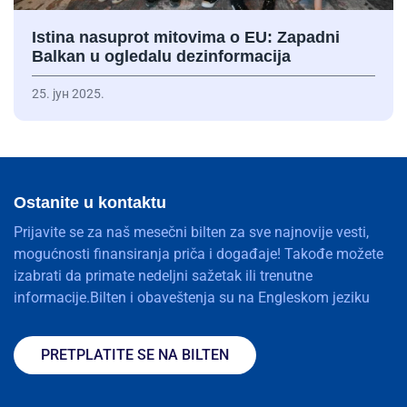
Istina nasuprot mitovima o EU: Zapadni
Balkan u ogledalu dezinformacija
25. јун 2025.
Ostanite u kontaktu
Prijavite se za naš mesečni bilten za sve najnovije vesti,
mogućnosti finansiranja priča i događaje! Takođe možete
izabrati da primate nedeljni sažetak ili trenutne
informacije.Bilten i obaveštenja su na Engleskom jeziku
PRETPLATITE SE NA BILTEN