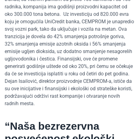
radnika, kompanija ima godišnji proizvodni kapacitet od
oko 300.000 tona betona.
Uz investiciju od 820.000 evra
koju je omogućila UniCredit banka, CEMPROM je unapredio
svoj vozni park, tako da uključuje i vozila na metan. Ova
tranzicija je dovela do 42% smanjenja potrošnje goriva,
32% smanjenja emisije azotnih oksida i 56% smanjenja
emisije ugljen dioksida, uz dodatno smanjenje nesagorelih
ugljovodonika i čestica. Finansijski, ove će promene
generirati godišnje uštede od oko 20%, pri čemu se očekuje
da će se investicija isplatiti u roku od četiri do pet godina.
Dejan Isailović, direktor proizvodnje CEMPROM-a, ističe da
su ove inicijative i finansijski i ekološki od strateške koristi,
podržavajući održivi rast kompanije i otvaranje novih
radnih mesta.
“
Naša bezrezervna
posvećenost
ekološki