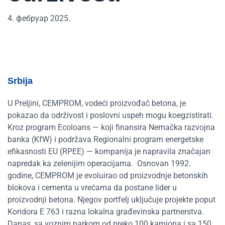
4. фебруар 2025.
Srbija
U Preljini, CEMPROM, vodeći proizvođač betona, je
pokazao da održivost i poslovni uspeh mogu koegzistirati.
Kroz program Ecoloans — koji finansira Nemačka razvojna
banka (KfW) i podržava Regionalni program energetske
efikasnosti EU (RPEE) — kompanija je napravila značajan
napredak ka zelenijim operacijama.
Osnovan 1992.
godine, CEMPROM je evoluirao od proizvodnje betonskih
blokova i cementa u vrećama da postane lider u
proizvodnji betona. Njegov portfelj uključuje projekte poput
Koridora E 763 i razna lokalna građevinska partnerstva.
Danas, sa voznim parkom od preko 100 kamiona i sa 150